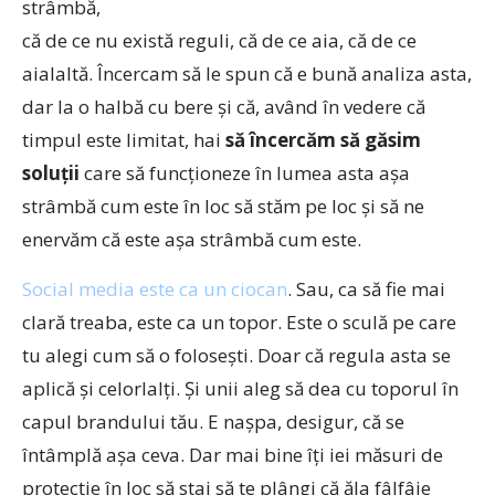
strâmbă,
că de ce nu există reguli, că de ce aia, că de ce
aialaltă. Încercam să le spun că e bună analiza asta,
dar la o halbă cu bere și că, având în vedere că
timpul este limitat, hai
să încercăm să găsim
soluții
care să funcționeze în lumea asta așa
strâmbă cum este în loc să stăm pe loc și să ne
enervăm că este așa strâmbă cum este.
Social media este ca un ciocan
. Sau, ca să fie mai
clară treaba, este ca un topor. Este o sculă pe care
tu alegi cum să o folosești. Doar că regula asta se
aplică și celorlalți. Și unii aleg să dea cu toporul în
capul brandului tău. E nașpa, desigur, că se
întâmplă așa ceva. Dar mai bine îți iei măsuri de
protecție în loc să stai să te plângi că ăla fâlfâie