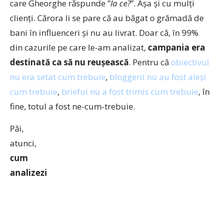
care Gheorghe răspunde ”
la ce?
”. Așa și cu mulți
clienți. Cărora li se pare că au băgat o grămadă de
bani în influenceri și nu au livrat. Doar că, în 99%
din cazurile pe care le-am analizat,
campania era
destinată ca să nu reușească
. Pentru că
obiectivul
nu era setat cum trebuie
,
bloggerii nu au fost aleși
cum trebuie
,
brieful nu a fost trimis cum trebuie
, în
fine, totul a fost ne-cum-trebuie.
Păi,
atunci,
cum
analizezi