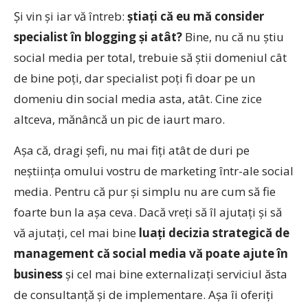
Și vin și iar vă întreb:
știați că eu mă consider
specialist în blogging și atât?
Bine, nu că nu știu
social media per total, trebuie să știi domeniul cât
de bine poți, dar specialist poți fi doar pe un
domeniu din social media asta, atât. Cine zice
altceva, mănâncă un pic de iaurt maro.
Așa că, dragi șefi, nu mai fiți atât de duri pe
neștiința omului vostru de marketing într-ale social
media. Pentru că pur și simplu nu are cum să fie
foarte bun la așa ceva. Dacă vreți să îl ajutați și să
vă ajutați, cel mai bine
luați decizia strategică de
management că social media vă poate ajute în
business
și cel mai bine externalizați serviciul ăsta
de consultanță și de implementare. Așa îi oferiți