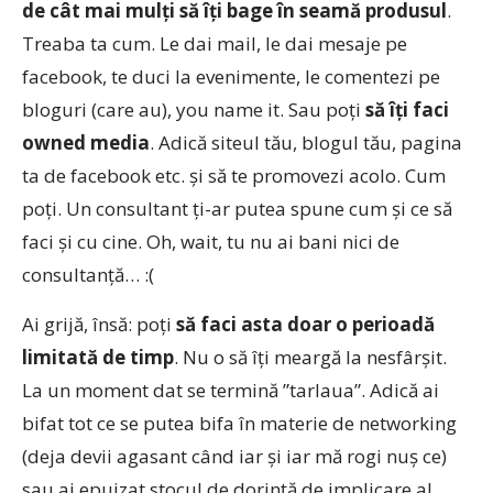
de cât mai mulți să îți bage în seamă produsul
.
Treaba ta cum. Le dai mail, le dai mesaje pe
facebook, te duci la evenimente, le comentezi pe
bloguri (care au), you name it. Sau poți
să îți faci
owned media
. Adică siteul tău, blogul tău, pagina
ta de facebook etc. și să te promovezi acolo. Cum
poți. Un consultant ți-ar putea spune cum și ce să
faci și cu cine. Oh, wait, tu nu ai bani nici de
consultanță… :(
Ai grijă, însă: poți
să faci asta doar o perioadă
limitată de timp
. Nu o să îți meargă la nesfârșit.
La un moment dat se termină ”tarlaua”. Adică ai
bifat tot ce se putea bifa în materie de networking
(deja devii agasant când iar și iar mă rogi nuș ce)
sau ai epuizat stocul de dorință de implicare al