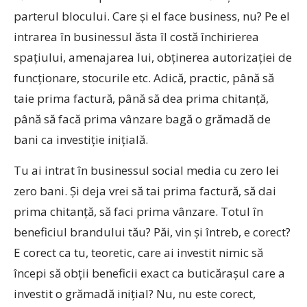
parterul blocului. Care și el face business, nu? Pe el
intrarea în businessul ăsta îl costă închirierea
spațiului, amenajarea lui, obținerea autorizației de
funcționare, stocurile etc. Adică, practic, până să
taie prima factură, până să dea prima chitanță,
până să facă prima vânzare bagă o grămadă de
bani ca investiție inițială.
Tu ai intrat în businessul social media cu zero lei
zero bani. Și deja vrei să tai prima factură, să dai
prima chitanță, să faci prima vânzare. Totul în
beneficiul brandului tău? Păi, vin și întreb, e corect?
E corect ca tu, teoretic, care ai investit nimic să
începi să obții beneficii exact ca buticărașul care a
investit o grămadă inițial? Nu, nu este corect,