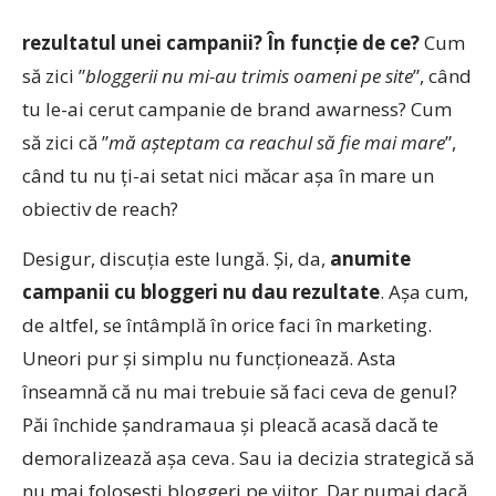
rezultatul unei campanii? În funcție de ce?
Cum
să zici ”
bloggerii nu mi-au trimis oameni pe site
”, când
tu le-ai cerut campanie de brand awarness? Cum
să zici că ”
mă așteptam ca reachul să fie mai mare
”,
când tu nu ți-ai setat nici măcar așa în mare un
obiectiv de reach?
Desigur, discuția este lungă. Și, da,
anumite
campanii cu bloggeri nu dau rezultate
. Așa cum,
de altfel, se întâmplă în orice faci în marketing.
Uneori pur și simplu nu funcționează. Asta
înseamnă că nu mai trebuie să faci ceva de genul?
Păi închide șandramaua și pleacă acasă dacă te
demoralizează așa ceva. Sau ia decizia strategică să
nu mai folosești bloggeri pe viitor. Dar numai dacă