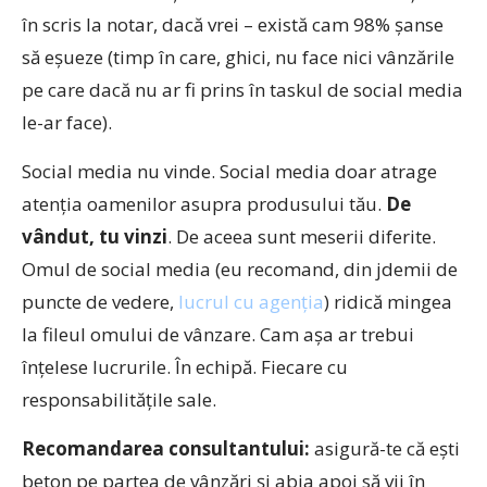
în scris la notar, dacă vrei – există cam 98% șanse
să eșueze (timp în care, ghici, nu face nici vânzările
pe care dacă nu ar fi prins în taskul de social media
le-ar face).
Social media nu vinde. Social media doar atrage
atenția oamenilor asupra produsului tău.
De
vândut, tu vinzi
. De aceea sunt meserii diferite.
Omul de social media (eu recomand, din jdemii de
puncte de vedere,
lucrul cu agenția
) ridică mingea
la fileul omului de vânzare. Cam așa ar trebui
înțelese lucrurile. În echipă. Fiecare cu
responsabilitățile sale.
Recomandarea consultantului:
asigură-te că ești
beton pe partea de vânzări și abia apoi să vii în