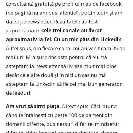
consultanță gratuită pe profilul meu de facebook
(pe pagină nu am pus, atenție!), pe Linkedin și am
dat și pe newsletter. Rezultatele au fost
suprinzătoare:
cele trei canale au livrat
aproximativ la fel. Cu un mic plus din Linkedin
.
Altfel spus, din fiecare canal mi-au venit cam 35 de
mailuri. M-a surprins asta pentru că eu mă
așteptam la newsletter să livreze mult mai bine
decât celelalte două și în nici un caz nu mă
așteptam la Linkedin să fie cel mai bun generator
de leaduri!
Am vrut să simt piața
. Direct spus. Căci, atunci
când te întâlnești cu peste 100 de oameni din
domenii diferite, businessuri diferite, mindseturi
diferite, chiar înțelegi anumite chestiuni despre