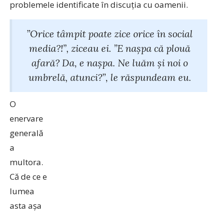
problemele identificate în discuția cu oamenii.
”Orice tâmpit poate zice orice în social
media?!”, ziceau ei. ”E nașpa că plouă
afară? Da, e nașpa. Ne luăm și noi o
umbrelă, atunci?”, le răspundeam eu.
O
enervare
generală
a
multora.
Că de ce e
lumea
asta așa