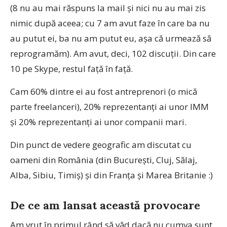
(8 nu au mai răspuns la mail și nici nu au mai zis
nimic după aceea; cu 7 am avut faze în care ba nu
au putut ei, ba nu am putut eu, așa că urmează să
reprogramăm). Am avut, deci, 102 discuții. Din care
10 pe Skype, restul față în față.
Cam 60% dintre ei au fost antreprenori (o mică
parte freelanceri), 20% reprezentanți ai unor IMM
și 20% reprezentanți ai unor companii mari.
Din punct de vedere geografic am discutat cu
oameni din România (din București, Cluj, Sălaj,
Alba, Sibiu, Timiș) și din Franța și Marea Britanie :)
De ce am lansat această provocare
Am vrut în primul rând să văd dacă nu cumva sunt