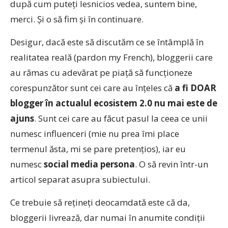
după cum puteți lesnicios vedea, suntem bine,
merci. Și o să fim și în continuare.
Desigur, dacă este să discutăm ce se întâmplă în
realitatea reală (pardon my French), bloggerii care
au rămas cu adevărat pe piață să funcționeze
corespunzător sunt cei care au înțeles că
a fi DOAR
blogger în actualul ecosistem 2.0 nu mai este de
ajuns
. Sunt cei care au făcut pasul la ceea ce unii
numesc influenceri (mie nu prea îmi place
termenul ăsta, mi se pare pretențios), iar eu
numesc
social media persona
. O să revin într-un
articol separat asupra subiectului.
Ce trebuie să rețineți deocamdată este că da,
bloggerii livrează, dar numai în anumite condiții