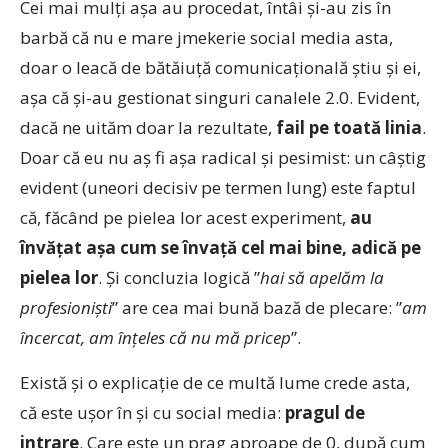
Cei mai mulți așa au procedat, întâi și-au zis în
barbă că nu e mare jmekerie social media asta,
doar o leacă de bătăiuță comunicațională știu și ei,
așa că și-au gestionat singuri canalele 2.0. Evident,
dacă ne uităm doar la rezultate,
fail pe toată linia
.
Doar că eu nu aș fi așa radical și pesimist: un câștig
evident (uneori decisiv pe termen lung) este faptul
că, făcând pe pielea lor acest experiment,
au
învățat așa cum se învață cel mai bine, adică pe
pielea lor
. Și concluzia logică ”
hai să apelăm la
profesioniști
” are cea mai bună bază de plecare: ”
am
încercat, am înțeles că nu mă pricep
”.
Există și o explicație de ce multă lume crede asta,
că este ușor în și cu social media:
pragul de
intrare
. Care este un prag aproape de 0, după cum