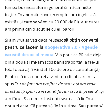
lumea businessului în general și măcar niște
inițieri în anumite zone (exemplu: am înțeles că
există uși care se vând cu 20.000 de E!). Aur curat
am primit din discuțiile cu ei, parol!
Și am vrut să văd dacă reușesc
să obțin conversii
pentru ce facem la
Kooperativa 2.0 – Agenție
iscusită de social media
. V-o pot zice PRistic: deja
din a doua zi mi-am scos banii (raportat la fee-ul
total dacă aș fi vândut 100 de ore de consultanță).
Pentru că în a doua zi a venit un client care mi-a
spus ”
eu de fapt am profitat de ocazie și am venit
direct să îți spun că vreau să facem ceva împreună
”. Și
am făcut. S-a nimerit, vă dați seama, să fie în a
doua zi asta. Că putea să fie în ultima. Sau putea să