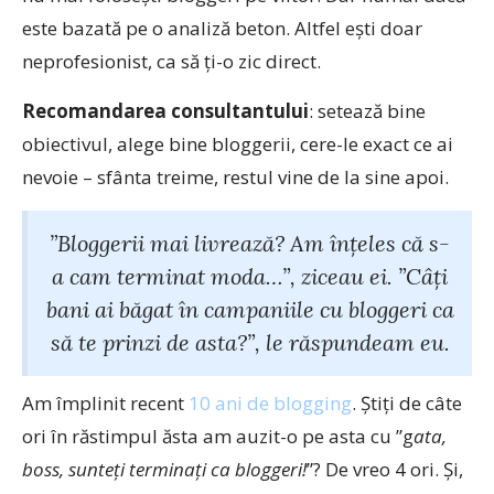
este bazată pe o analiză beton. Altfel ești doar
neprofesionist, ca să ți-o zic direct.
Recomandarea consultantului
: setează bine
obiectivul, alege bine bloggerii, cere-le exact ce ai
nevoie – sfânta treime, restul vine de la sine apoi.
”Bloggerii mai livrează? Am înțeles că s-
a cam terminat moda…”, ziceau ei. ”Câți
bani ai băgat în campaniile cu bloggeri ca
să te prinzi de asta?”, le răspundeam eu.
Am împlinit recent
10 ani de blogging
. Știți de câte
ori în răstimpul ăsta am auzit-o pe asta cu ”g
ata,
boss, sunteți terminați ca bloggeri!
”? De vreo 4 ori. Și,