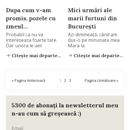
Dupa cum v-am
Mici urmări ale
promis, pozele cu
marii furtuni din
zmeul…
Bucureşti
Probabil ca nu va
Azi dimineaţă, când am
intereseaza foarte tare.
dus-o pe minunata mea
Dar unora le-am
Mara la
Citește mai departe...
Citește mai departe...
« Pagina Anterioară
1
2
3
Pagina Următoare »
5300 de abonați la newsletterul meu
n-au cum să greșească :)