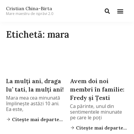
Cristian China-Birta
Mare maestru de isprăvi 2.0
Etichetă: mara
La mulţi ani, draga
Avem doi noi
lu’ tati, la mulţi ani!
membri în familie:
Fredy şi Ţesti
Mara mea cea minunată
împlineşte astăzi 10 ani.
Ca părinte, unul din
Ea este,
sentimentele minunate
pe care le poţi
Citește mai departe...
Citește mai departe...