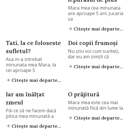
Mara mea cea minunata
are aproape 5 ani. Jucaria
sa
Citește mai departe...
Tati, la ce foloseste
Doi copii frumoşi
sufletul?
Nu ştiu voi cum sunteţi,
dar eu am simţit că
Asa m-a intrebat
minunata mea Mara, la
Citește mai departe...
cei aproape 5
Citește mai departe...
Iar am înălţat
O prăjitură
zmeul
Mara mea este cea mai
minunată fiică din lume la
Păi ce să ne facem dacă
pitica mea minunată a
Citește mai departe...
Citește mai departe...