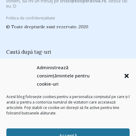
vorbim, dă-mi un mesaj pe
cristi@kooperativa.ro
. Restul fac
eu :D
Politica de confidențialitate
© Toate drepturile sunt rezervate. 2020
Caută după tag-uri
#CeVrăjiMaiFacBloggerii
(104)
#CeBagamInGura
(48)
Administrează
#PoateVăInteresează
(94)
#PrinThailandaMea
(27)
#ZiuaȘiProdusul
consimțămintele pentru
Antreprenoriat
(138)
(23)
adi hădean
(28)
antena 3
(24)
Autenticitate
cookie-uri
basescu
(43)
(25)
baia mare
(24)
Blogal Initiative
(26)
brand personal
(30)
Brandu’ lu’ Chinezu’
(27)
Byron
(32)
campanie bloggeri
(31)
Acest blog folosește cookies pentru a personaliza conținutul pe care ți-l
chinezu
campanie pentru bloggeri
(29)
champions league
(25)
arată și pentru a contoriza numărul de vizitatori care accesează
(2339)
articolele. Poți stabili ce cookie-uri dorești să fie active pentru tine
cristian china birta
Chivas The Venture
(25)
concurs
(24)
folosind butoanele alăturate.
(253)
Despre cartile pe care le-am citit
(258)
digital
(154)
filosofice
(132)
federatia romana de rugby
(22)
heineken
(24)
leapsa
(31)
Linkurile zilei
(39)
manafu
(33)
mara
(27)
marius matache
(24)
Acceptă