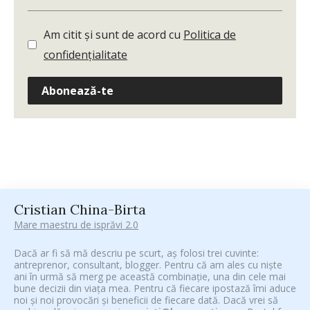
Am citit și sunt de acord cu
Politica de
confidențialitate
Abonează-te
Cristian China-Birta
Mare maestru de isprăvi 2.0
Dacă ar fi să mă descriu pe scurt, aș folosi trei cuvinte:
antreprenor, consultant, blogger. Pentru că am ales cu niște
ani în urmă să merg pe această combinație, una din cele mai
bune decizii din viața mea. Pentru că fiecare ipostază îmi aduce
noi și noi provocări și beneficii de fiecare dată. Dacă vrei să