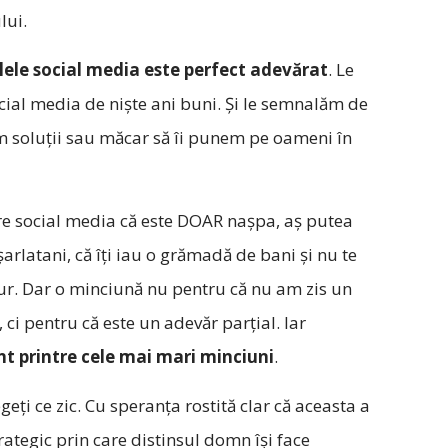
lui.
olele social media este perfect adevărat
. Le
ocial media de niște ani buni. Și le semnalăm de
im soluții sau măcar să îi punem pe oameni în
spre social media că este DOAR nașpa, aș putea
rlatani, că îți iau o grămadă de bani și nu te
igur. Dar o minciună nu pentru că nu am zis un
 ci pentru că este un adevăr parțial. Iar
unt printre cele mai mari minciuni
.
eți ce zic. Cu speranța rostită clar că aceasta a
rategic prin care distinsul domn își face