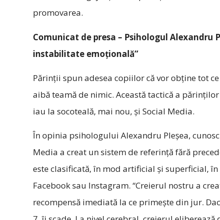
promovarea.
Comunicat de presa – Psihologul Alexandru P
instabilitate emoţională”
Părinții spun adesea copiilor că vor obține tot ce 
aibă teamă de nimic. Această tactică a părințilo
iau la socoteală, mai nou, şi Social Media.
În opinia psihologului Alexandru Pleşea, cunoscu
Media a creat un sistem de referinţă fără preced
este clasificată, în mod artificial şi superficial,
Facebook sau Instagram. “Creierul nostru a creat
recompensă imediată la ce primește din jur. Dacă
7, îi scade. La nivel cerebral, creierul elibere