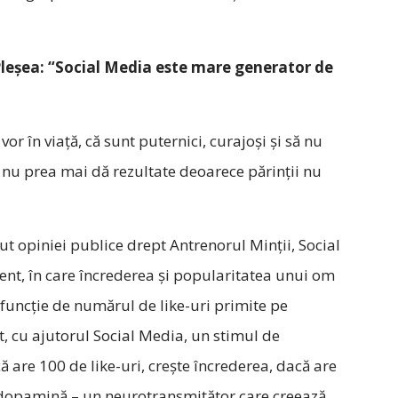
leşea: “Social Media este mare generator de
vor în viață, că sunt puternici, curajoși și să nu
r nu prea mai dă rezultate deoarece părinții nu
t opiniei publice drept Antrenorul Minţii, Social
ent, în care încrederea şi popularitatea unui om
 în funcţie de numărul de like-uri primite pe
, cu ajutorul Social Media, un stimul de
 are 100 de like-uri, crește încrederea, dacă are
ază dopamină – un neurotransmițător care creează