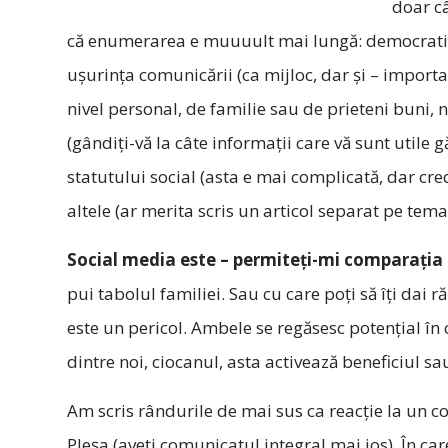
doar câ
că enumerarea e muuuult mai lungă: democratiza
ușurința comunicării (ca mijloc, dar și – importan
nivel personal, de familie sau de prieteni buni,
(gândiți-vă la câte informații care vă sunt utile g
statutului social (asta e mai complicată, dar cre
altele (ar merita scris un articol separat pe tema
Social media este – permiteți-mi comparația 
pui tabolul familiei. Sau cu care poți să îți dai 
este un pericol. Ambele se regăsesc potențial în
dintre noi, ciocanul, asta activează beneficiul sa
Am scris rândurile de mai sus ca reacție la un 
Pleșa (aveți comunicatul integral mai jos). În ca