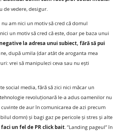
u de vedere, desigur.
i nu am nici un motiv să cred că domul
ci un motiv să cred că este, doar pe baza unui
negative la adresa unui subiect, fără să pui
bine, după umila (dar atât de aroganta mea
uri: vrei să manipulezi ceva sau nu ești
e social media, fără să zici nici măcar un
ă tehnologie revoluționară le-a adus oamenilor nu
ști cuvinte de aur în comunicarea de azi precum
abilul domn) și bagi gaz pe pericole și stres și alte
faci un fel de PR click bait
. ”Landing pageul” în