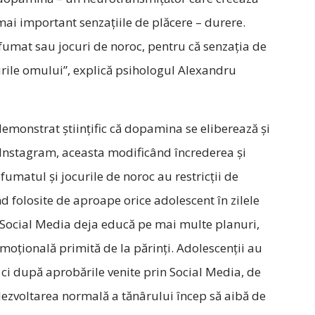
mai important senzațiile de plăcere – durere.
fumat sau jocuri de noroc, pentru că senzația de
urile omului”, explică psihologul Alexandru
demonstrat ştiinţific că dopamina se eliberează și
i Instagram, aceasta modificând încrederea și
umatul și jocurile de noroc au restricții de
d folosite de aproape orice adolescent în zilele
ă Social Media deja educă pe mai multe planuri,
 emoțională primită de la părinți. Adolescenții au
 ci după aprobările venite prin Social Media, de
și dezvoltarea normală a tănârului încep să aibă de