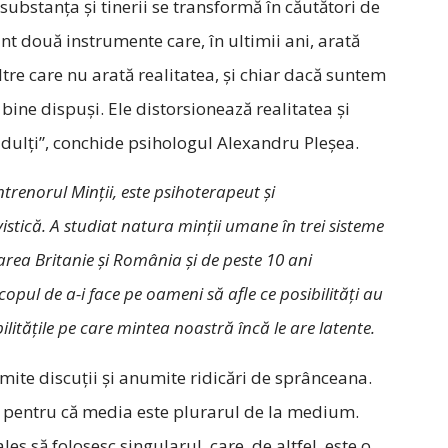
d substanța și tinerii se transformă în căutători de
 două instrumente care, în ultimii ani, arată
iltre care nu arată realitatea, și chiar dacă suntem
 bine dispuși. Ele distorsionează realitatea și
 adulți”, conchide psihologul Alexandru Pleşea.
trenorul Minţii, este psihoterapeut şi
stică. A studiat natura minţii umane în trei sisteme
Marea Britanie şi România şi de peste 10 ani
opul de a-i face pe oameni să afle ce posibilități au
bilitățile pe care mintea noastră încă le are latente.
mite discuții și anumite ridicări de sprânceana.
ral, pentru că media este plurarul de la medium.
les să folosesc singularul, care, de altfel, este o