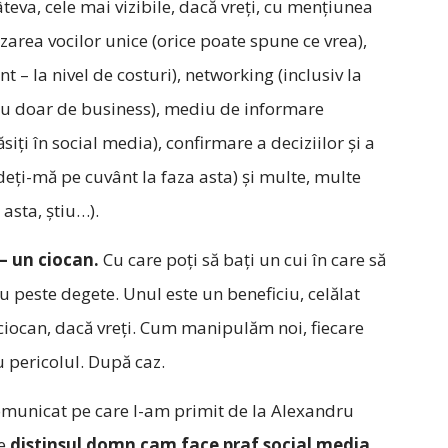
teva, cele mai vizibile, dacă vreți, cu mențiunea
rea vocilor unice (orice poate spune ce vrea),
t – la nivel de costuri), networking (inclusiv la
 nu doar de business), mediu de informare
ăsiți în social media), confirmare a deciziilor și a
deți-mă pe cuvânt la faza asta) și multe, multe
 asta, știu…).
– un ciocan.
Cu care poți să bați un cui în care să
rău peste degete. Unul este un beneficiu, celălat
 ciocan, dacă vreți. Cum manipulăm noi, fiecare
u pericolul. După caz.
comunicat pe care l-am primit de la Alexandru
re
distinsul domn cam face praf social media.