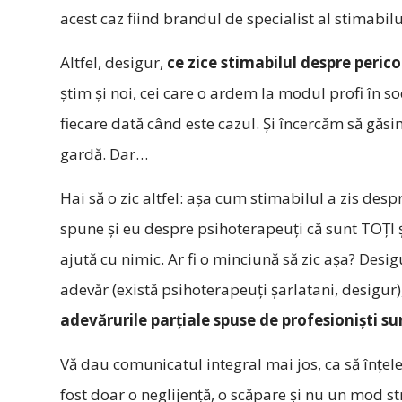
acest caz fiind brandul de specialist al stimabilu
Altfel, desigur,
ce zice stimabilul despre peric
știm și noi, cei care o ardem la modul profi în s
fiecare dată când este cazul. Și încercăm să găs
gardă. Dar…
Hai să o zic altfel: așa cum stimabilul a zis de
spune și eu despre psihoterapeuți că sunt TOȚI șa
ajută cu nimic. Ar fi o minciună să zic așa? Des
adevăr (există psihoterapeuți șarlatani, desigur),
adevărurile parțiale spuse de profesioniști s
Vă dau comunicatul integral mai jos, ca să înțeleg
fost doar o neglijență, o scăpare și nu un mod st