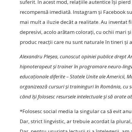
suferit. În acest mod, relațiile autentice își pier
recompensă imediată. Instagram și Facebook sunt
mai mult a iluzie decât a realitate. Au inventat f
depresivi, acolo arătam colorați, cu ochii mari și
produc reacții care nu sunt naturale în tineri și
Alexandru Pleşea, cunoscut opiniei publice drept An
hipnoterapeut şi trainer în programare neuro-lingvi
educaţionale diferite – Statele Unite ale Americii, 
organizează cursuri şi traininguri în România, cu sc
când își folosesc resursele intelectuale și să arate a
*Folosesc social media la singular ca să evit anu
Dar, strict lingvistic, ar trebuie acordat la plu
Dar, pentru ușurința lecturii și a înțelegerii, am a