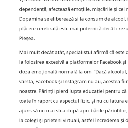
dependență, afectează emoțiile, mișcările și cel 
Dopamina se eliberează și la consum de alcool, 
plăcere cerebrală este mai puternică decât crez
Pleşea.
Mai mult decât atât, specialistul afirmă că este 
la folosirea excesivă a platformelor Facebook ș
doza emoțională normală la om. “Dacă alcoolul, f
vârsta, Facebook și Instagram nu au, acestea fiin
noastre. Părinții pierd lupta educației pentru c
toate în raport cu aspectul fizic, și nu cu latura
ajuns să nu mai stea după aprobările părinților,
la colegi și prieteni virtuali, astfel încrederea 