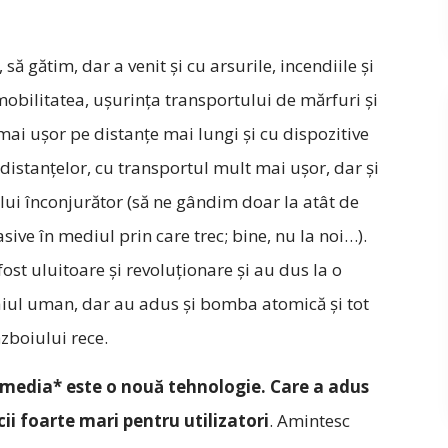
să gătim, dar a venit și cu arsurile, incendiile și
obilitatea, ușurința transportului de mărfuri și
mai ușor pe distanțe mai lungi și cu dispozitive
distanțelor, cu transportul mult mai ușor, dar și
lui înconjurător (să ne gândim doar la atât de
ive în mediul prin care trec; bine, nu la noi…).
fost uluitoare și revoluționare și au dus la o
traiul uman, dar au adus și bomba atomică și tot
zboiului rece.
 media* este o nouă tehnologie. Care a adus
cii foarte mari pentru utilizatori
. Amintesc