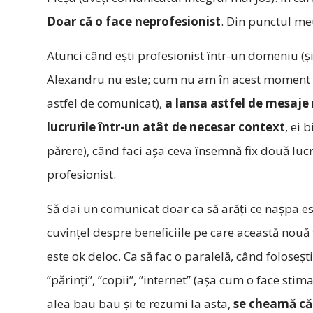
Doar că o face neprofesionist
. Din punctul me
Atunci când ești profesionist într-un domeniu (ș
Alexandru nu este; cum nu am în acest moment ni
astfel de comunicat),
a lansa astfel de mesaje 
lucrurile într-un atât de necesar context
, ei 
părere), când faci așa ceva însemnă fix două lucr
profesionist.
Să dai un comunicat doar ca să arăți ce nașpa est
cuvințel despre beneficiile pe care această nou
este ok deloc. Ca să fac o paralelă, când folose
”părinți”, ”copii”, ”internet” (așa cum o face stim
alea bau bau și te rezumi la asta,
se cheamă că 