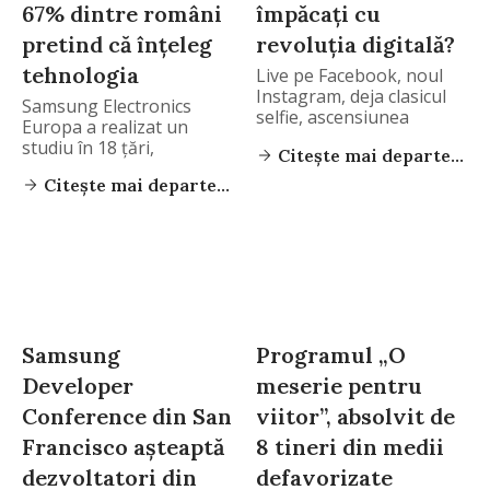
67% dintre români
împăcați cu
pretind că înțeleg
revoluția digitală?
tehnologia
Live pe Facebook, noul
Instagram, deja clasicul
Samsung Electronics
selfie, ascensiunea
Europa a realizat un
vloggingului,
studiu în 18 țări,
Citește mai departe...
Citește mai departe...
Samsung
Programul „O
Developer
meserie pentru
Conference din San
viitor”, absolvit de
Francisco așteaptă
8 tineri din medii
dezvoltatori din
defavorizate