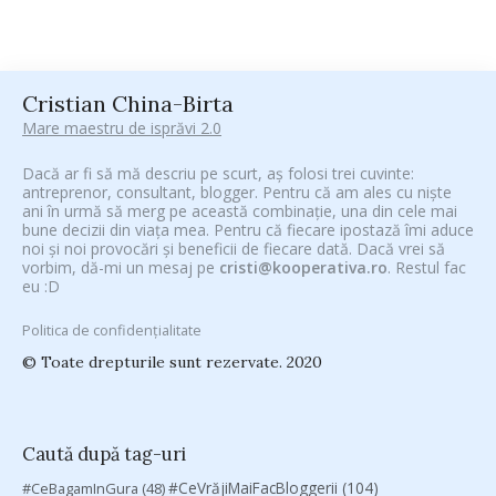
Cristian China-Birta
Mare maestru de isprăvi 2.0
Dacă ar fi să mă descriu pe scurt, aș folosi trei cuvinte:
antreprenor, consultant, blogger. Pentru că am ales cu niște
ani în urmă să merg pe această combinație, una din cele mai
bune decizii din viața mea. Pentru că fiecare ipostază îmi aduce
noi și noi provocări și beneficii de fiecare dată. Dacă vrei să
vorbim, dă-mi un mesaj pe
cristi@kooperativa.ro
. Restul fac
eu :D
Politica de confidențialitate
© Toate drepturile sunt rezervate. 2020
Caută după tag-uri
#CeVrăjiMaiFacBloggerii
(104)
#CeBagamInGura
(48)