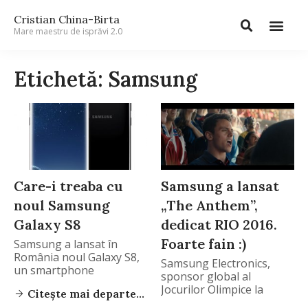
Cristian China-Birta
Mare maestru de isprăvi 2.0
Etichetă: Samsung
Care-i treaba cu
Samsung a lansat
noul Samsung
„The Anthem”,
Galaxy S8
dedicat RIO 2016.
Foarte fain :)
Samsung a lansat în
România noul Galaxy S8,
Samsung Electronics,
un smartphone
sponsor global al
Jocurilor Olimpice la
Citește mai departe...
categoria Wireless