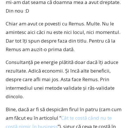
mi-am dat seama că doamna mea a avut dreptate.
Din nou :D
Chiar am avut ce povesti cu Remus. Multe. Nu le
amintesc aici căci nu este nici locul, nici momentul.
Dar tot îți spun despre faza din titlu. Pentru că la
Remus am auzit-o prima dată.
Consultanță pe energie plătită doar dacă îți aduce
rezultate. Adică economii. Și încă alte beneficii,
despre care afli mai jos. Asta face Remus. Prin
intermediul unei metode validate și răs-validate
dincolo.
Bine, dacă ar fi să despicăm firul în patru (cam cum
am făcut eu în articolul ”
Cât te costă când nu te
costă nimic în business
”), sigur că ceva te costă în