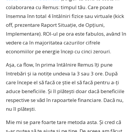
colaborarea cu Remus: timpul tău. Care poate
însemna înn total 4 întâlniri fizice sau virtuale (kick
off, prezentare Raport Situație, de Opțiuni,
Implementare). ROI-ul pe ora este fabulos, având în
vedere ca în majoritatea cazurilor cifrele
economiilor pe energie încep cu cinci zerouri.
Așa, ca flow, în prima întâlnire Remus îți pune
întrebări și ia notițe undeva la 3 sau 3 ore. După
care începe el să facă ce știe el să facă pentru a-ți
aduce beneficiile. Și îl plătești doar dacă beneficiile
respective se văd în rapoartele financiare. Dacă nu,
nu îl plătești.
Mie mi se pare foarte tare metoda asta. Și cred că
s-ar putea să te ajute și pe tine. De aceea am făcut