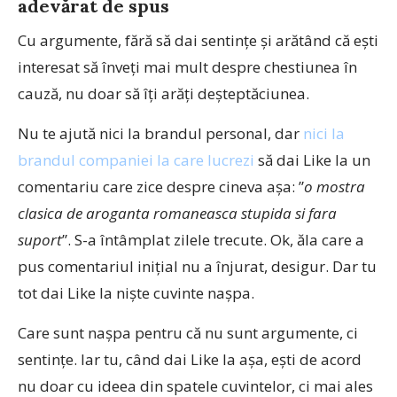
adevărat de spus
Cu argumente, fără să dai sentințe și arătând că ești
interesat să înveți mai mult despre chestiunea în
cauză, nu doar să îți arăți deșteptăciunea.
Nu te ajută nici la brandul personal, dar
nici la
brandul companiei la care lucrezi
să dai Like la un
comentariu care zice despre cineva așa: ”
o mostra
clasica de aroganta romaneasca stupida si fara
suport
”. S-a întâmplat zilele trecute. Ok, ăla care a
pus comentariul inițial nu a înjurat, desigur. Dar tu
tot dai Like la niște cuvinte nașpa.
Care sunt nașpa pentru că nu sunt argumente, ci
sentințe. Iar tu, când dai Like la așa, ești de acord
nu doar cu ideea din spatele cuvintelor, ci mai ales