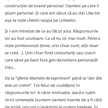
construcției de brand personal. Oameni pe care îi
știam personal. Și care am văzut că au dat Like tot
așa la niște chestii nașpa pe Linkedin.
Și i-am întrebat de ce au făcut asta. Răspunsurile
lor au fost uluitoare. Ca să nu zic mai mult. Pentru
niște profesioniști (bine, unii chiar sunt, alții doar
se cred…). Unii chiar fiind consultanți sau coach
care vând pe bani faze gen dezvoltare personală!
Uau…
De la ”
sfânta libertate de exprimare
” până la ”
dar ăla
este un cretin!
”. Tot felul de ciudățenii în
răspunsurile lor. A căror motivație, dacă o luăm
strict omenește (suntem oameni înainte de a fi cărți
de vizită, oricum o învârtim) le putem înțelege. În