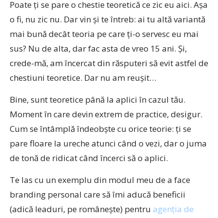
Poate ți se pare o chestie teoretică ce zic eu aici. Așa
o fi, nu zic nu. Dar vin și te întreb: ai tu altă variantă
mai bună decât teoria pe care ți-o servesc eu mai
sus? Nu de alta, dar fac asta de vreo 15 ani. Și,
crede-mă, am încercat din răsputeri să evit astfel de
chestiuni teoretice. Dar nu am reușit…
Bine, sunt teoretice până la aplici în cazul tău.
Moment în care devin extrem de practice, desigur.
Cum se întâmplă îndeobște cu orice teorie: ți se
pare floare la ureche atunci când o vezi, dar o juma
de tonă de ridicat când încerci să o aplici.
Te las cu un exemplu din modul meu de a face
branding personal care să îmi aducă beneficii
(adică leaduri, pe românește) pentru
agenția de