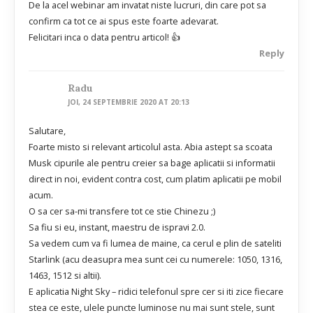
De la acel webinar am invatat niste lucruri, din care pot sa
confirm ca tot ce ai spus este foarte adevarat.
Felicitari inca o data pentru articol! 👍
Reply
Radu
JOI, 24 SEPTEMBRIE 2020 AT 20:13
Salutare,
Foarte misto si relevant articolul asta. Abia astept sa scoata
Musk cipurile ale pentru creier sa bage aplicatii si informatii
direct in noi, evident contra cost, cum platim aplicatii pe mobil
acum.
O sa cer sa-mi transfere tot ce stie Chinezu ;)
Sa fiu si eu, instant, maestru de ispravi 2.0.
Sa vedem cum va fi lumea de maine, ca cerul e plin de sateliti
Starlink (acu deasupra mea sunt cei cu numerele: 1050, 1316,
1463, 1512 si altii).
E aplicatia Night Sky – ridici telefonul spre cer si iti zice fiecare
stea ce este, ulele puncte luminose nu mai sunt stele, sunt