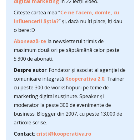
digital marketing
în 22 lecții video.
Citește cartea mea ”
Ce ne facem, domle, cu
influencerii ăștia?
” și, dacă nu îți place, îți dau
o bere :D
Abonează-te
la newsletterul trimis de
maximum două ori pe săptămână celor peste
5.300 de abonați.
Despre autor
: Fondator și asociat al agenției de
comunicare integrată
Kooperativa 2.0
. Trainer
cu peste 300 de workshopuri pe teme de
marketing digital susținute. Speaker și
moderator la peste 300 de evenimente de
business. Blogger din 2007, cu peste 13.000 de
articole scrise.
Contact
:
cristi@kooperativa.ro