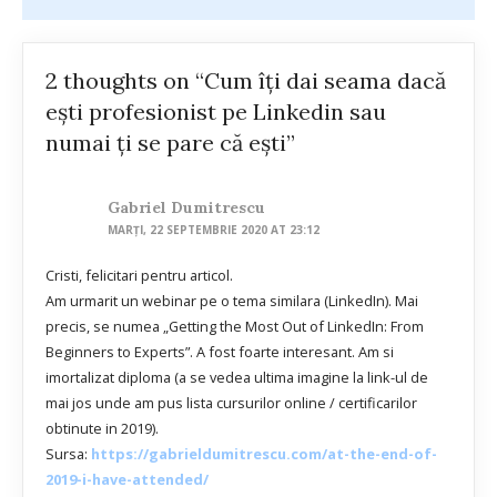
2 thoughts on “Cum îți dai seama dacă
ești profesionist pe Linkedin sau
numai ți se pare că ești”
Gabriel Dumitrescu
MARȚI, 22 SEPTEMBRIE 2020 AT 23:12
Cristi, felicitari pentru articol.
Am urmarit un webinar pe o tema similara (LinkedIn). Mai
precis, se numea „Getting the Most Out of LinkedIn: From
Beginners to Experts”. A fost foarte interesant. Am si
imortalizat diploma (a se vedea ultima imagine la link-ul de
mai jos unde am pus lista cursurilor online / certificarilor
obtinute in 2019).
Sursa:
https://gabrieldumitrescu.com/at-the-end-of-
2019-i-have-attended/