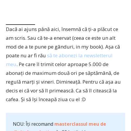
Dacă ai ajuns până aici, însemnă că ți-a plăcut ce
am scris. Sau că te-a enervat (ceea ce este un alt
mod de a te pune pe gânduri, in my book). Așa că
poate nu ar fi rău
să te abonezi la newsletterul
meu
. Pe care îl trimit celor aproape 5.000 de
abonați de maximum două ori pe săptămână, de
regulă marți și vineri. Dimineață. Pentru că așa au
decis ei că vor să îl primească. Ca să îl citească la
cafea. Și să își înceapă ziua cu el :D
NOU: Îți recomand
masterclassul meu de