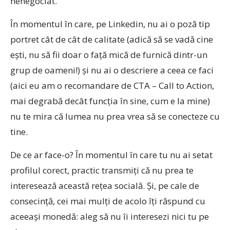
nenegociat.
În momentul în care, pe Linkedin, nu ai o poză tip
portret cât de cât de calitate (adică să se vadă cine
ești, nu să fii doar o față mică de furnică dintr-un
grup de oameni!) și nu ai o descriere a ceea ce faci
(aici eu am o recomandare de CTA – Call to Action,
mai degrabă decât funcția în sine, cum e la mine)
nu te mira că lumea nu prea vrea să se conecteze cu
tine.
De ce ar face-o? În momentul în care tu nu ai setat
profilul corect, practic transmiți că nu prea te
interesează această rețea socială. Și, pe cale de
consecință, cei mai mulți de acolo îți răspund cu
aceeași monedă: aleg să nu îi interesezi nici tu pe