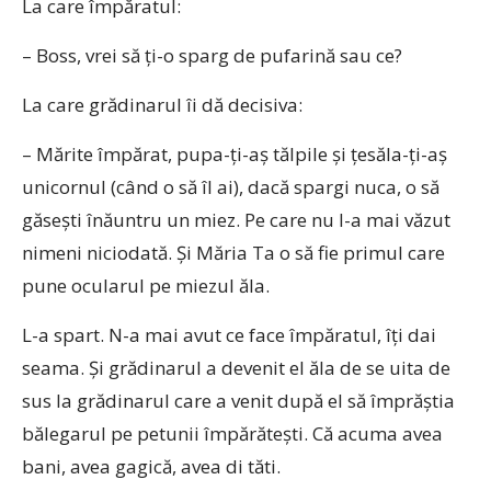
La care împăratul:
– Boss, vrei să ți-o sparg de pufarină sau ce?
La care grădinarul îi dă decisiva:
– Mărite împărat, pupa-ți-aș tălpile și țesăla-ți-aș
unicornul (când o să îl ai), dacă spargi nuca, o să
găsești înăuntru un miez. Pe care nu l-a mai văzut
nimeni niciodată. Și Măria Ta o să fie primul care
pune ocularul pe miezul ăla.
L-a spart. N-a mai avut ce face împăratul, îți dai
seama. Și grădinarul a devenit el ăla de se uita de
sus la grădinarul care a venit după el să împrăștia
bălegarul pe petunii împărătești. Că acuma avea
bani, avea gagică, avea di tăti.