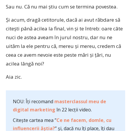
Sau nu. Că nu mai știu cum se termina povestea.
Și acum, dragă cetitorule, dacă ai avut răbdare să
citești până acilea la final, vin și te întreb: oare câte
nuci de astea aveam în jurul nostru, dar nu ne
uităm la ele pentru că, mereu și mereu, credem că
ceea ce avem nevoie este peste mări și țări, nu
acilea lângă noi?
Aia zic.
NOU: Îți recomand
masterclassul meu de
digital marketing
în 22 lecții video.
Citește cartea mea ”
Ce ne facem, domle, cu
influencerii ăștia?
” și, dacă nu îți place, îți dau