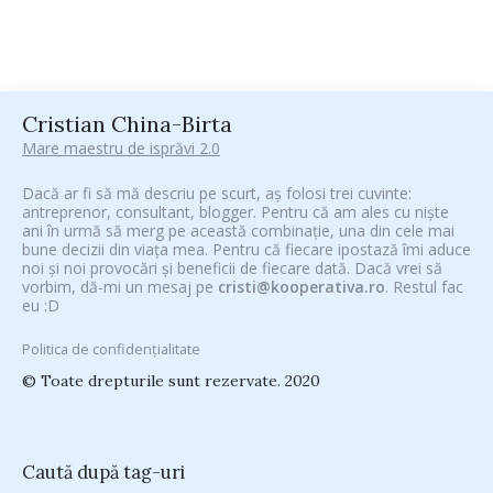
Cristian China-Birta
Mare maestru de isprăvi 2.0
Dacă ar fi să mă descriu pe scurt, aș folosi trei cuvinte:
antreprenor, consultant, blogger. Pentru că am ales cu niște
ani în urmă să merg pe această combinație, una din cele mai
bune decizii din viața mea. Pentru că fiecare ipostază îmi aduce
noi și noi provocări și beneficii de fiecare dată. Dacă vrei să
vorbim, dă-mi un mesaj pe
cristi@kooperativa.ro
. Restul fac
eu :D
Politica de confidențialitate
© Toate drepturile sunt rezervate. 2020
Caută după tag-uri