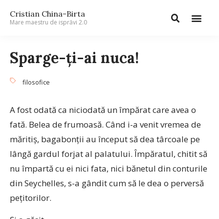
Cristian China-Birta
Mare maestru de isprăvi 2.0
Sparge-ți-ai nuca!
filosofice
A fost odată ca niciodată un împărat care avea o
fată. Belea de frumoasă. Când i-a venit vremea de
măritiș, bagabonții au început să dea târcoale pe
lângă gardul forjat al palatului. Împăratul, chitit să
nu împartă cu ei nici fata, nici bănetul din conturile
din Seychelles, s-a gândit cum să le dea o perversă
pețitorilor.