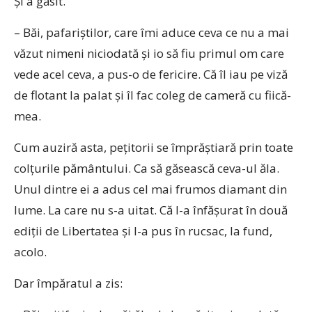
Și a găsit.
– Băi, pafariștilor, care îmi aduce ceva ce nu a mai
văzut nimeni niciodată și io să fiu primul om care
vede acel ceva, a pus-o de fericire. Că îl iau pe viză
de flotant la palat și îl fac coleg de cameră cu fiică-
mea.
Cum auziră asta, pețitorii se împrăștiară prin toate
colțurile pământului. Ca să găsească ceva-ul ăla.
Unul dintre ei a adus cel mai frumos diamant din
lume. La care nu s-a uitat. Că l-a înfășurat în două
ediții de Libertatea și l-a pus în rucsac, la fund,
acolo.
Dar împăratul a zis: