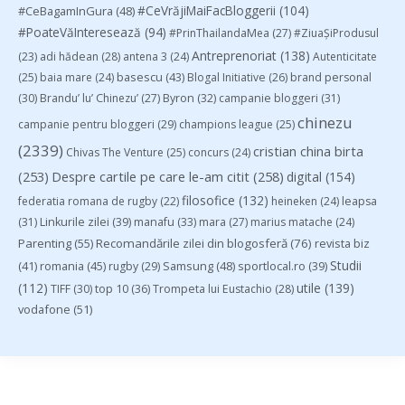
#CeVrăjiMaiFacBloggerii
(104)
#CeBagamInGura
(48)
#PoateVăInteresează
(94)
#PrinThailandaMea
(27)
#ZiuaȘiProdusul
Antreprenoriat
(138)
(23)
adi hădean
(28)
antena 3
(24)
Autenticitate
basescu
(43)
(25)
baia mare
(24)
Blogal Initiative
(26)
brand personal
(30)
Brandu’ lu’ Chinezu’
(27)
Byron
(32)
campanie bloggeri
(31)
chinezu
campanie pentru bloggeri
(29)
champions league
(25)
(2339)
cristian china birta
Chivas The Venture
(25)
concurs
(24)
(253)
Despre cartile pe care le-am citit
(258)
digital
(154)
filosofice
(132)
federatia romana de rugby
(22)
heineken
(24)
leapsa
(31)
Linkurile zilei
(39)
manafu
(33)
mara
(27)
marius matache
(24)
Parenting
(55)
Recomandările zilei din blogosferă
(76)
revista biz
Studii
(41)
romania
(45)
Samsung
(48)
rugby
(29)
sportlocal.ro
(39)
(112)
utile
(139)
TIFF
(30)
top 10
(36)
Trompeta lui Eustachio
(28)
vodafone
(51)