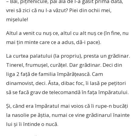
– Băi, pițifenicule, păi ăla de l-a găsit prima dată,
vrei să zici că nu l-a văzut? Piei din ochii mei,
mișelule!
Altul a venit cu nuș ce, altul cu alt nuș ce (în fine, nu
mai țin minte care ce a adus, dă-i pace).
La curtea palatului (la propriu), presta un grădinar.
Tinerel, frumușel, curățel. Dar grădinar. Deci din
liga 2 față de familia împărățească. Cam
dinamovist, deci. Ăsta, dibac foc, îi lasă pe pețitori
să se facă grav de telecomandă în fața împăratului.
Și, când era împăratul mai voios că îi rupe-n bucăți
la nasolie pe ăștia, numai ce vine grădinarul înainte
lui și îi întinde o nucă.