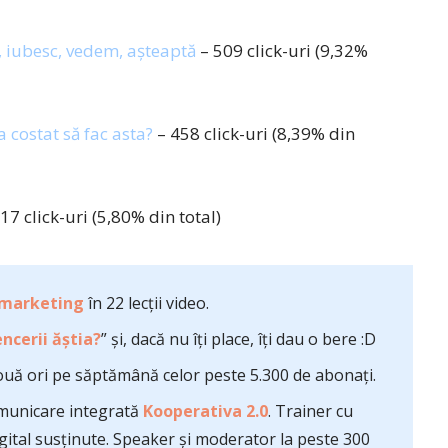
r, iubesc, vedem, așteaptă
– 509 click-uri (9,32%
a costat să fac asta?
– 458 click-uri (8,39% din
17 click-uri (5,80% din total)
 marketing
în 22 lecții video.
ncerii ăștia?
” și, dacă nu îți place, îți dau o bere :D
uă ori pe săptămână celor peste 5.300 de abonați.
comunicare integrată
Kooperativa 2.0
. Trainer cu
ital susținute. Speaker și moderator la peste 300