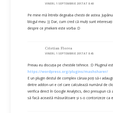
VINERI, 1 SEPTEMBRIE 2017 AT 8:40
Pe mine mă întrebi degeaba chestii de astea. Jupânul
blogul meu :)) Dar, cum cred că mulți sunt interesați 
despre ce jmekerii este vorba :D
Cristian Florea
VINERI, 1 SEPTEMBRIE 2017 AT 8:45
Preiau eu discuția pe chestiile tehnice. :D Pluginul est
https://wordpress.org/plugins/mashsharer/
E un plugin destul de complex căruia poți să-i adaugi 
dintre addon-uri e cel care calculează numărul de cl
verifica direct în Google Analytics, deci presupun că 
să facă această măsurătoare și s-o contorizeze ca e