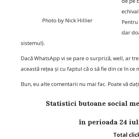
de pe b
echival
Photo by Nick Hillier
Pentru 
dar doa
sistemul).
Dacă WhatsApp vi se pare o surpriză, well, ar treb
această rețea și cu faptul că o să fie din ce în ce 
Bun, eu alte comentarii nu mai fac. Poate vă dați
Statistici butoane social m
în perioada 24 iul
Total clic