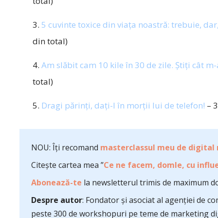
total)
3.
5 cuvinte toxice din viața noastră: trebuie, da
din total)
4.
Am slăbit cam 10 kile în 30 de zile. Știți cât m-
total)
5.
Dragi părinți, dați-l în morții lui de telefon!
– 3
NOU: Îți recomand
masterclassul meu de digital
Citește cartea mea ”
Ce ne facem, domle, cu influe
Abonează-te
la newsletterul trimis de maximum do
Despre autor
: Fondator și asociat al agenției de 
peste 300 de workshopuri pe teme de marketing dig