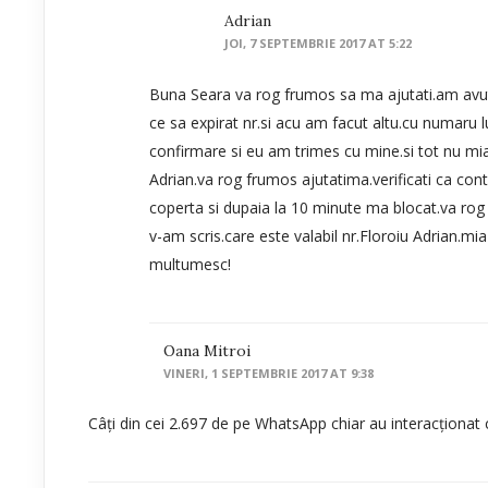
Adrian
JOI, 7 SEPTEMBRIE 2017 AT 5:22
Buna Seara va rog frumos sa ma ajutati.am avut
ce sa expirat nr.si acu am facut altu.cu numaru
confirmare si eu am trimes cu mine.si tot nu mi
Adrian.va rog frumos ajutatima.verificati ca con
coperta si dupaia la 10 minute ma blocat.va rog 
v-am scris.care este valabil nr.Floroiu Adrian.m
multumesc!
Oana Mitroi
VINERI, 1 SEPTEMBRIE 2017 AT 9:38
Câți din cei 2.697 de pe WhatsApp chiar au interacționat 