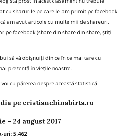
log stă prost în acest clasament nu trebuie
at cu sharurile pe care le-am primit pe facebook.
că am avut articole cu multe mii de shareuri,
r pe facebook (share din share din share, știți
ui să vă obișnuiți din ce în ce mai tare cu
mai prezentă în viețile noastre.
 voi cu părerea despre această statistică.
edia pe cristianchinabirta.ro
ie – 24 august 2017
k-uri: 5.462