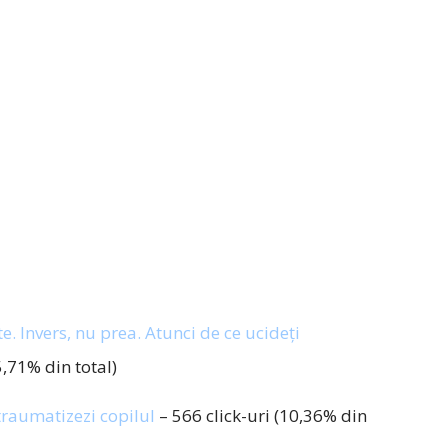
e. Invers, nu prea. Atunci de ce ucideți
5,71% din total)
 traumatizezi copilul
– 566 click-uri (10,36% din