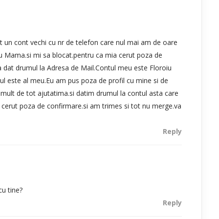
 un cont vechi cu nr de telefon care nul mai am de oare
 lu Mama.si mi sa blocat.pentru ca mia cerut poza de
a dat drumul la Adresa de Mail.Contul meu este Floroiu
tul este al meu.Eu am pus poza de profil cu mine si de
mult de tot ajutatima.si datim drumul la contul asta care
ia cerut poza de confirmare.si am trimes si tot nu merge.va
Reply
cu tine?
Reply