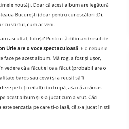
ultimele noutăți. Doar că acest album are legătură
Steaua București (doar pentru cunoscători :D).
r cu vârful, cum ar veni.
-am ascultat, totuși? Pentru că dilimandrosul de
n Urie are o voce spectaculoasă
. E o nebunie
ce face pe acest album. Mă rog, a fost și ușor,
n vedere că a făcut el ce a făcut (probabil are o
litate baros sau ceva) și a reușit să îi
teze pe toți ceilalți din trupă, așa că a rămas
pe acest album și s-a jucat cum a vrut. Căci
 este senzația pe care ți-o lasă, că s-a jucat în stil