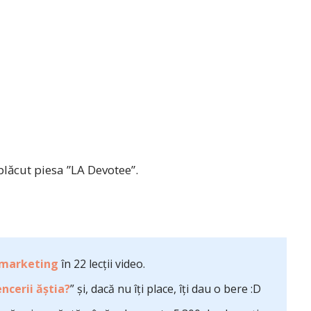
lăcut piesa ”LA Devotee”.
 marketing
în 22 lecții video.
ncerii ăștia?
” și, dacă nu îți place, îți dau o bere :D