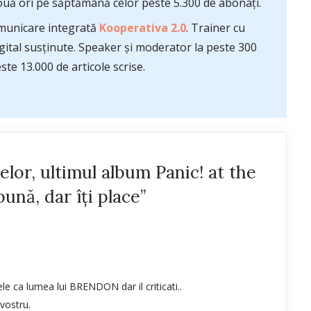
uă ori pe săptămână celor peste 5.300 de abonați.
comunicare integrată
Kooperativa 2.0
. Trainer cu
ital susținute. Speaker și moderator la peste 300
te 13.000 de articole scrise.
lor, ultimul album Panic! at the
ună, dar îți place”
ele ca lumea lui BRENDON dar il criticati..
vostru.