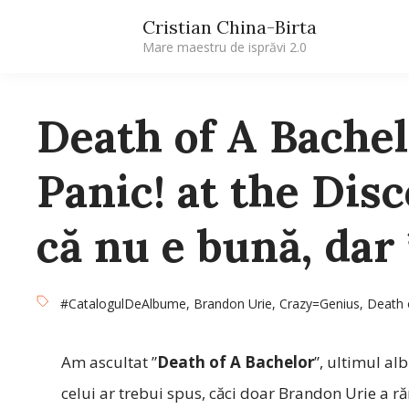
Cristian China-Birta
Mare maestru de isprăvi 2.0
Death of A Bachel
Panic! at the Disc
că nu e bună, dar 
#CatalogulDeAlbume
,
Brandon Urie
,
Crazy=Genius
,
Death 
Am ascultat ”
Death of A Bachelor
”, ultimul al
celui ar trebui spus, căci doar Brandon Urie a răm