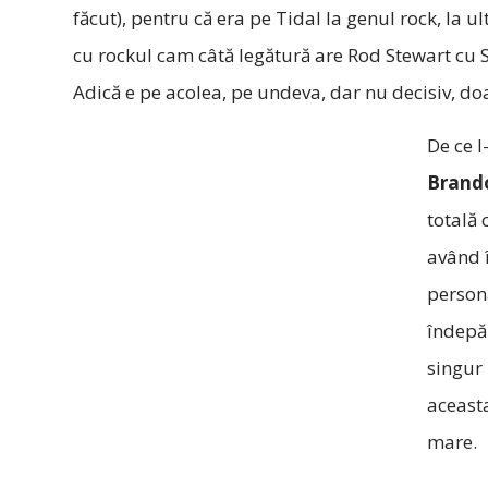
făcut), pentru că era pe Tidal la genul rock, la 
cu rockul cam câtă legătură are Rod Stewart cu 
Adică e pe acolea, pe undeva, dar nu decisiv, doa
De ce l
Brando
totală 
având î
persona
îndepăr
singur 
aceasta
mare.