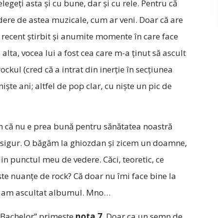
legeți asta și cu bune, dar și cu rele. Pentru că
dere de astea muzicale, cum ar veni. Doar că are
 recent știrbit și anumite momente în care face
alta, vocea lui a fost cea care m-a ținut să ascult
ckul (cred că a intrat din inerție în secțiunea
ște ani; altfel de pop clar, cu niște un pic de
im că nu e prea bună pentru sănătatea noastră
desigur. O băgăm la ghiozdan și zicem un doamne,
 din punctul meu de vedere. Căci, teoretic, ce
iște nuanțe de rock? Că doar nu îmi face bine la
ot am ascultat albumul. Mno…
A Bachelor” primește
nota 7
. Doar ca un semn de