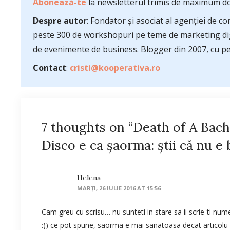
Abonează-te
la newsletterul trimis de maximum do
Despre autor
: Fondator și asociat al agenției de 
peste 300 de workshopuri pe teme de marketing dig
de evenimente de business. Blogger din 2007, cu pes
Contact
:
cristi@kooperativa.ro
7 thoughts on “Death of A Bache
Disco e ca șaorma: știi că nu e b
Helena
MARȚI, 26 IULIE 2016 AT 15:56
Cam greu cu scrisu… nu sunteti in stare sa ii scrie-ti num
:)) ce pot spune, saorma e mai sanatoasa decat articolu 