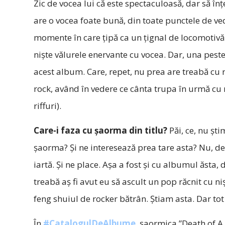
Zic de vocea lui că este spectaculoasă, dar să înțe
are o vocea foate bună, din toate punctele de ve
momente în care țipă ca un țignal de locomotivă
niște vălurele enervante cu vocea. Dar, una peste 
acest album. Care, repet, nu prea are treabă cu ro
rock, având în vedere ce cânta trupa în urmă cu ni
riffuri).
Care-i faza cu șaorma din titlu?
Păi, ce, nu șt
șaorma? Și ne interesează prea tare asta? Nu, 
iartă. Și ne place. Așa a fost și cu albumul ăsta,
treabă aș fi avut eu să ascult un pop răcnit cu n
feng shuiul de rocker bătrân. Știam asta. Dar t
În
#CatalogulDeAlbume
, șaormica ”Death of 