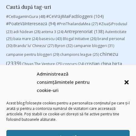
Caută după tag-uri
#CeVrăjiMaiFacBloggerii
(104)
#CeBagamInGura
(48)
#PoateVăInteresează
(94)
#PrinThailandaMea
(27)
#ZiuaȘiProdusul
Antreprenoriat
(138)
(23)
adi hădean
(28)
antena 3
(24)
Autenticitate
basescu
(43)
(25)
baia mare
(24)
Blogal Initiative
(26)
brand personal
(30)
Brandu’ lu’ Chinezu’
(27)
Byron
(32)
campanie bloggeri
(31)
chinezu
campanie pentru bloggeri
(29)
champions league
(25)
(2339)
cristian china birta
Chivas The Venture
(25)
concurs
(24)
(253)
Despre cartile pe care le-am citit
(258)
digital
(154)
Administrează
filosofice
(132)
federatia romana de rugby
(22)
heineken
(24)
leapsa
consimțămintele pentru
(31)
Linkurile zilei
(39)
manafu
(33)
mara
(27)
marius matache
(24)
cookie-uri
Parenting
(55)
Recomandările zilei din blogosferă
(76)
revista biz
Studii
(41)
romania
(45)
Samsung
(48)
rugby
(29)
sportlocal.ro
(39)
Acest blog folosește cookies pentru a personaliza conținutul pe care ți-l
arată și pentru a contoriza numărul de vizitatori care accesează
(112)
utile
(139)
TIFF
(30)
top 10
(36)
Trompeta lui Eustachio
(28)
articolele. Poți stabili ce cookie-uri dorești să fie active pentru tine
vodafone
(51)
folosind butoanele alăturate.