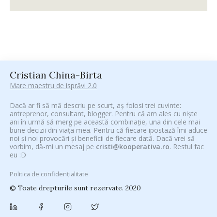
Cristian China-Birta
Mare maestru de isprăvi 2.0
Dacă ar fi să mă descriu pe scurt, aș folosi trei cuvinte:
antreprenor, consultant, blogger. Pentru că am ales cu niște
ani în urmă să merg pe această combinație, una din cele mai
bune decizii din viața mea. Pentru că fiecare ipostază îmi aduce
noi și noi provocări și beneficii de fiecare dată. Dacă vrei să
vorbim, dă-mi un mesaj pe
cristi@kooperativa.ro
. Restul fac
eu :D
Politica de confidențialitate
© Toate drepturile sunt rezervate. 2020