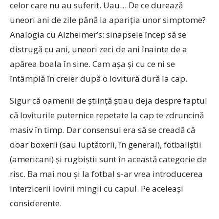
celor care nu au suferit. Uau… De ce durează
uneori ani de zile până la apariția unor simptome?
Analogia cu Alzheimer’s: sinapsele încep să se
distrugă cu ani, uneori zeci de ani înainte de a
apărea boala în sine. Cam așa și cu ce ni se
întâmplă în creier după o lovitură dură la cap.
Sigur că oamenii de știință știau deja despre faptul
că loviturile puternice repetate la cap te zdruncină
masiv în timp. Dar consensul era să se creadă că
doar boxerii (sau luptătorii, în general), fotbaliștii
(americani) și rugbiștii sunt în această categorie de
risc. Ba mai nou și la fotbal s-ar vrea introducerea
interzicerii lovirii mingii cu capul. Pe aceleași
considerente.