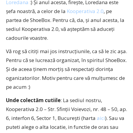
Loredana
:) Și anul acesta, firește, Loredana este
șefa noastră, a celor de la
Kooperativa 2.0
, pe
partea de ShoeBox. Pentru că, da, și anul acesta, la
sediul Kooperativa 2.0, vă așteptăm să aduceți
cadourile voastre.
Vă rog să citiți mai jos instrucțiunile, ca să le zic așa.
Pentru că se lucrează organizat, în spiritul ShoeBox.
Și de aceea ținem morțiș să respectați dorința
oganizatorilor. Motiv pentru care vă mulțumesc de
pe acum :)
Unde colectăm cutiile
: La sediul nostru,
Kooperativa 2.0 – Str. Sfinţii Voievozi, nr. 48 – 50, ap.
6, interfon 6, Sector 1, București (harta
aici
). Sau va
puteti alege o alta locatie, in functie de oras sau