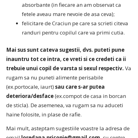
absorbante (in fiecare an am observat ca
fetele aveau mare nevoie de asa ceva);
felicitare de Craciun pe care sa scrieti citeva
randuri pentru copilul care va primi cutia.
Mai sus sunt cateva sugestii, dvs. puteti pune
inauntru tot ce intra, ce vreti si ce credeti ca ii
trebuie unui copil de varsta si sexul respectiv.
Va
rugam sa nu puneti alimente perisabile
(ex.portocale, iaurt)
sau care s-ar putea
deteriora/desface
(ex.compot de casa in borcan
de sticla). De asemenea, va rugam sa nu aduceti
haine folosite, in plase de rafie.
Mai mult, asteptam sugestiile voastre la adresa de
email
loredana.pricopie@gmail.com,
cu centre