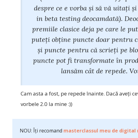
despre ce e vorba şi să vă uitaţi ş
in beta testing deocamdată). Deo
premiile clasice deja pe care le pu
puteţi obţine puncte doar pentru c
şi puncte pentru că scrieţi pe blo
puncte pot fi transformate în produ
lansăm cât de repede. Voi
Cam asta a fost, pe repede înainte. Dacă aveţi ceva
vorbele 2.0 la mine :))
NOU: Îți recomand
masterclassul meu de digital