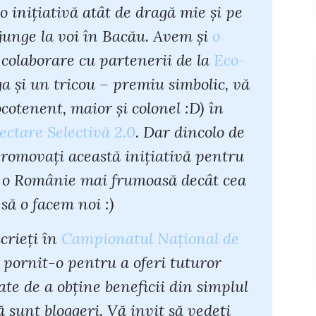
 o iniţiativă atât de dragă mie şi pe
 ajunge la voi în Bacău. Avem şi
o
n colaborare cu partenerii de la
Eco-
iga şi un tricou – premiu simbolic, vă
ocotenent, maior şi colonel :D) în
ctare Selectivă 2.0
. Dar dincolo de
promovaţi această iniţiativă pentru
ce o Românie mai frumoasă decât cea
să o facem noi :)
crieţi în
Campionatul Naţional de
 pornit-o pentru a oferi tuturor
te de a obţine beneficii din simplul
 sunt bloggeri. Vă invit să vedeţi