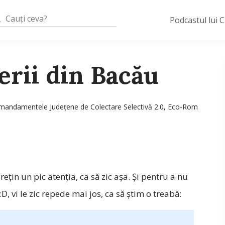
Podcastul lui 
erii din Bacău
andamentele Judeţene de Colectare Selectivă 2.0
,
Eco-Rom
reţin un pic atenţia, ca să zic aşa. Şi pentru a nu
, vi le zic repede mai jos, ca să ştim o treabă: