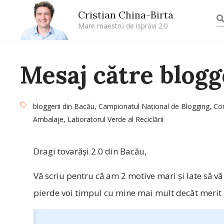
Cristian China-Birta
Mare maestru de isprăvi 2.0
Mesaj către blogg
bloggerii din Bacău
,
Campionatul Naţional de Blogging
,
Com
Ambalaje
,
Laboratorul Verde al Reciclării
Dragi tovarăşi 2.0 din Bacău,
Vă scriu pentru că am 2 motive mari şi late să vă 
pierde voi timpul cu mine mai mult decât merit :D