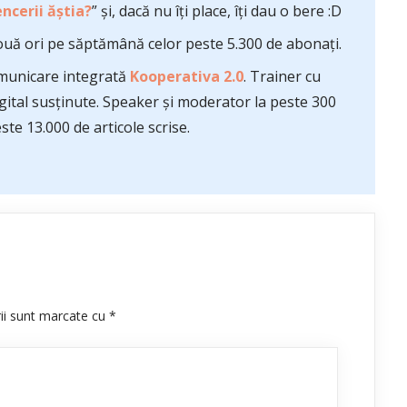
ncerii ăștia?
” și, dacă nu îți place, îți dau o bere :D
uă ori pe săptămână celor peste 5.300 de abonați.
comunicare integrată
Kooperativa 2.0
. Trainer cu
ital susținute. Speaker și moderator la peste 300
te 13.000 de articole scrise.
rii sunt marcate cu
*