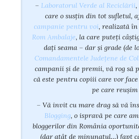
–
Laboratorul Verde al Reciclării
,
care o susţin din tot sufletul,
campanie pentru voi
, realizată î
Rom Ambalaje
, la care puteţi câşt
daţi seama – dar şi grade (de l
Comandamentele Judeţene de Cole
campanii şi de premii, vă rog să 
că este pentru copiii care vor fa
pe care reuşim 
– Vă invit cu mare drag să vă îns
Blogging
, o ispravă pe care am
bloggerilor din România oportunita
(dar atât de minunatul…) fapt că