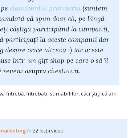
i pe
clasamentul provizoriu
(suntem
camdată vă spun doar că, pe lângă
teţi câştiga participând la campanii,
ă participaţi la aceste campanii dar
g despre orice altceva :) Iar aceste
se într-un gift shop pe care o să îl
 reveni asupra chestiunii.
 întrebă, întrebaţi, stimabililor, căci ştiţi că am
 marketing
în 22 lecții video.