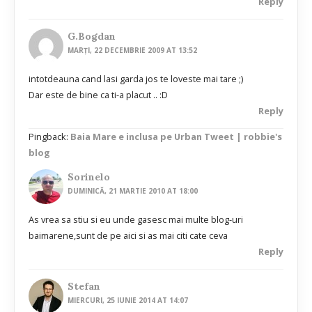
Reply
G.Bogdan
MARȚI, 22 DECEMBRIE 2009 AT 13:52
intotdeauna cand lasi garda jos te loveste mai tare ;)
Dar este de bine ca ti-a placut .. :D
Reply
Pingback:
Baia Mare e inclusa pe Urban Tweet | robbie's
blog
Sorinelo
DUMINICĂ, 21 MARTIE 2010 AT 18:00
As vrea sa stiu si eu unde gasesc mai multe blog-uri
baimarene,sunt de pe aici si as mai citi cate ceva
Reply
Stefan
MIERCURI, 25 IUNIE 2014 AT 14:07