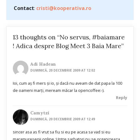
Contact
:
cristi@kooperativa.ro
13 thoughts on “No servus, #baiamare
! Adica despre Blog Meet 3 Baia Mare”
Adi Hadean
DUMINICĂ, 20 DECEMBRIE 2009 AT 12:02
Ioi, cum aș fi mers și io, și dacă nu aveam de dat papa la 100
de oameni marți, meream măcar la opencoffee:-).
Reply
Camytzi
DUMINICĂ, 20 DECEMBRIE 2009 AT 12:49
sincer asa as fi vrut sa fiu si eu pe acasa sa vad si eu
maramuresenii online :) Intre sarbatori nu se organizeaza