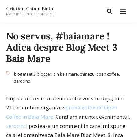
Cristian China-Birta
Mare maestru de isprăvi 2.0
No servus, #baiamare !
Adica despre Blog Meet 3
Baia Mare
blog meet 3
,
bloggeri din baia mare
,
chinezu
,
open coffee
,
zerocinci
Dupa cum cei mai atenti dintre voi stiu deja, luni
21 decembrie organizez
prima editie de Open
Coffee in Baia Mare
. Cand am anuntat evenimentul,
zerocinci
posteaza un comment in care imi spune
ca si el organizeaza Baia Mare Blog Meet. Si inca