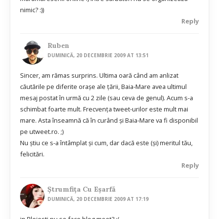
nimic? :))
Reply
Ruben
DUMINICĂ, 20 DECEMBRIE 2009 AT 13:51
Sincer, am rămas surprins. Ultima oară când am anlizat
căutările pe diferite oraşe ale ţării, Baia-Mare avea ultimul
mesaj postat în urmă cu 2 zile (sau ceva de genul). Acum s-a
schimbat foarte mult. Frecvenţa tweet-urilor este mult mai
mare. Asta înseamnă că în curând şi Baia-Mare va fi disponibil
pe utweet.ro. ;)
Nu ştiu ce s-a întâmplat şi cum, dar dacă este (şi) meritul tău,
felicitări.
Reply
Ştrumfiţa Cu Eşarfă
DUMINICĂ, 20 DECEMBRIE 2009 AT 17:19