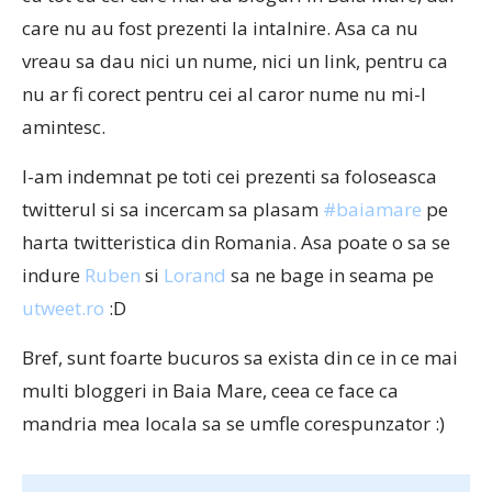
care nu au fost prezenti la intalnire. Asa ca nu
vreau sa dau nici un nume, nici un link, pentru ca
nu ar fi corect pentru cei al caror nume nu mi-l
amintesc.
I-am indemnat pe toti cei prezenti sa foloseasca
twitterul si sa incercam sa plasam
#baiamare
pe
harta twitteristica din Romania. Asa poate o sa se
indure
Ruben
si
Lorand
sa ne bage in seama pe
utweet.ro
:D
Bref, sunt foarte bucuros sa exista din ce in ce mai
multi bloggeri in Baia Mare, ceea ce face ca
mandria mea locala sa se umfle corespunzator :)