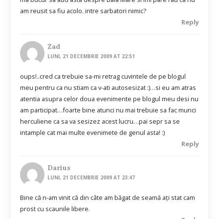
am reusit sa fiu acolo. intre sarbatori nimic?
Reply
Zad
LUNI, 21 DECEMBRIE 2009 AT 22:51
oups!..cred ca trebuie sa-mi retrag cuvintele de pe blogul
meu pentru ca nu stiam ca v-ati autosesizat :)…si eu am atras
atentia asupra celor doua evenimente pe blogul meu desi nu
am participat…foarte bine atunci nu mai trebuie sa fac munci
herculiene ca sa va sesizez acest lucru…pai sepr sa se
intample cat mai multe evenimete de genul asta! :)
Reply
Darius
LUNI, 21 DECEMBRIE 2009 AT 23:47
Bine că n-am vinit că din câte am băgat de seamă aţi stat cam
prost cu scaunile libere.