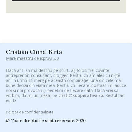
Cristian China-Birta
Mare maestru de isprăvi 2.0
Dacă ar fi să mă descriu pe scurt, aș folosi trei cuvinte:
antreprenor, consultant, blogger. Pentru că am ales cu niște
ani în urmă să merg pe această combinație, una din cele mai
bune decizii din viața mea. Pentru că fiecare ipostază îmi aduce
noi și noi provocări și beneficii de fiecare dată. Dacă vrei să
vorbim, dă-mi un mesaj pe
cristi@kooperativa.ro
. Restul fac
eu :D
Politica de confidențialitate
© Toate drepturile sunt rezervate. 2020