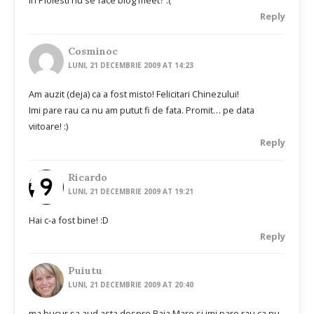
in Ploiesti nu se face blog meet? :(
Reply
Cosminoc
LUNI, 21 DECEMBRIE 2009 AT 14:23
Am auzit (deja) ca a fost misto! Felicitari Chinezului!
Imi pare rau ca nu am putut fi de fata. Promit… pe data
viitoare! :)
Reply
Ricardo
LUNI, 21 DECEMBRIE 2009 AT 19:21
Hai c-a fost bine! :D
Reply
Puiutu
LUNI, 21 DECEMBRIE 2009 AT 20:40
ma bucur sa aud asta despre Baia Mare si imi pare rau ca nu