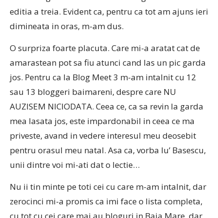
editia a treia. Evident ca, pentru ca tot am ajuns ieri
dimineata in oras, m-am dus.
O surpriza foarte placuta. Care mi-a aratat cat de
amarastean pot sa fiu atunci cand las un pic garda
jos. Pentru ca la Blog Meet 3 m-am intalnit cu 12
sau 13 bloggeri baimareni, despre care NU
AUZISEM NICIODATA. Ceea ce, ca sa revin la garda
mea lasata jos, este impardonabil in ceea ce ma
priveste, avand in vedere interesul meu deosebit
pentru orasul meu natal. Asa ca, vorba lu’ Basescu,
unii dintre voi mi-ati dat o lectie…
Nu ii tin minte pe toti cei cu care m-am intalnit, dar
zerocinci mi-a promis ca imi face o lista completa,
cu tot cu cei care mai au bloguri in Baia Mare, dar