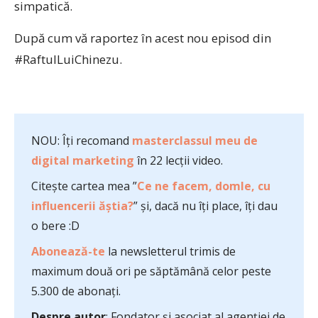
simpatică.
După cum vă raportez în acest nou episod din
#RaftulLuiChinezu.
NOU: Îți recomand
masterclassul meu de
digital marketing
în 22 lecții video.
Citește cartea mea ”
Ce ne facem, domle, cu
influencerii ăștia?
” și, dacă nu îți place, îți dau
o bere :D
Abonează-te
la newsletterul trimis de
maximum două ori pe săptămână celor peste
5.300 de abonați.
Despre autor
: Fondator și asociat al agenției de