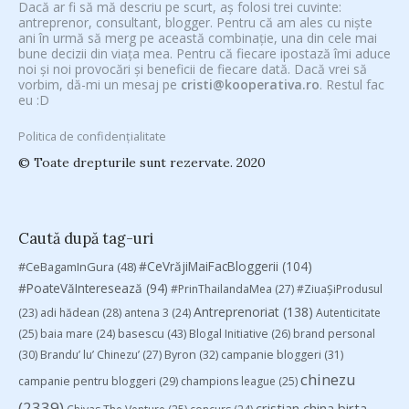
Dacă ar fi să mă descriu pe scurt, aș folosi trei cuvinte:
antreprenor, consultant, blogger. Pentru că am ales cu niște
ani în urmă să merg pe această combinație, una din cele mai
bune decizii din viața mea. Pentru că fiecare ipostază îmi aduce
noi și noi provocări și beneficii de fiecare dată. Dacă vrei să
vorbim, dă-mi un mesaj pe
cristi@kooperativa.ro
. Restul fac
eu :D
Politica de confidențialitate
© Toate drepturile sunt rezervate. 2020
Caută după tag-uri
#CeVrăjiMaiFacBloggerii
(104)
#CeBagamInGura
(48)
#PoateVăInteresează
(94)
#PrinThailandaMea
(27)
#ZiuaȘiProdusul
Antreprenoriat
(138)
(23)
adi hădean
(28)
antena 3
(24)
Autenticitate
basescu
(43)
(25)
baia mare
(24)
Blogal Initiative
(26)
brand personal
(30)
Brandu’ lu’ Chinezu’
(27)
Byron
(32)
campanie bloggeri
(31)
chinezu
campanie pentru bloggeri
(29)
champions league
(25)
(2339)
cristian china birta