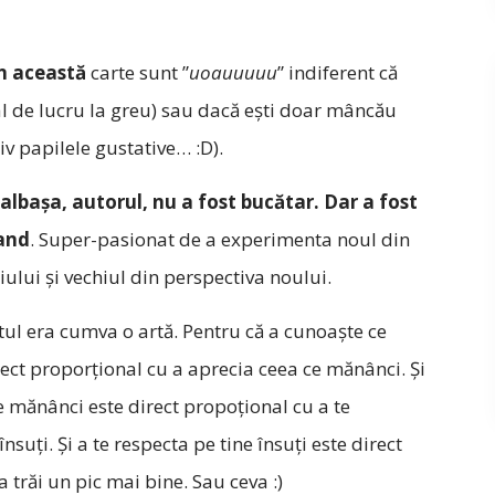
în această
carte sunt ”
uoauuuuu
” indiferent că
ial de lucru la greu) sau dacă ești doar mâncău
siv papilele gustative… :D).
lbașa, autorul, nu a fost bucătar. Dar a fost
and
. Super-pasionat de a experimenta noul din
iului și vechiul din perspectiva noului.
ul era cumva o artă. Pentru că a cunoaște ce
ect proporțional cu a aprecia ceea ce mănânci. Și
e mănânci este direct propoțional cu a te
însuți. Și a te respecta pe tine însuți este direct
 trăi un pic mai bine. Sau ceva :)