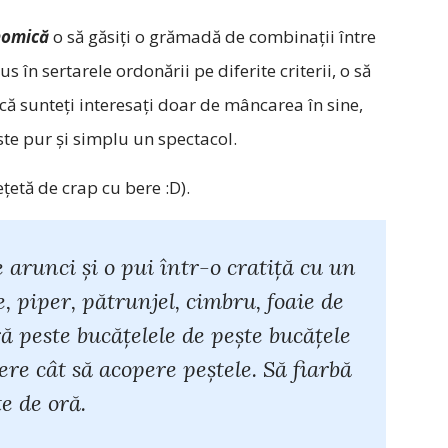
nomică
o să găsiți o grămadă de combinații între
 în sertarele ordonării pe diferite criterii, o să
acă sunteți interesați doar de mâncarea în sine,
 este pur și simplu un spectacol.
țetă de crap cu bere :D).
e arunci şi o pui într-o cratiţă cu un
, piper, pătrunjel, cimbru, foaie de
ă peste bucăţelele de peşte bucăţele
ere cât să acopere peştele. Să fiarbă
e de oră.