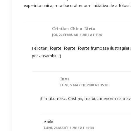
experinta unica, m-a bucurat enorm initiativa de a folosi a
Cristian China-Birta
JOI, 22 FEBRUARIE 2018 AT 8:26
Felicitări, foarte, foarte, foarte frumoase ilustrațiile!
per ansamblu :)
Inya
LUNI, 5 MARTIE 2018 AT 15:08
Iti multumesc, Cristian, ma bucur enorm ca a av
Anda
LUNI, 26 MARTIE 2018 AT 15:34