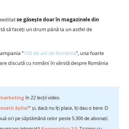
reeditat
se găsește doar în magazinele din
ită să faceți un drum până la un astfel de
 campania ”
100 de ani de România
”, una foarte
 care discută cu români în vârstă despre România
 marketing
în 22 lecții video.
ncerii ăștia?
” și, dacă nu îți place, îți dau o bere :D
uă ori pe săptămână celor peste 5.300 de abonați.
comunicare integrată
Kooperativa 2.0
. Trainer cu