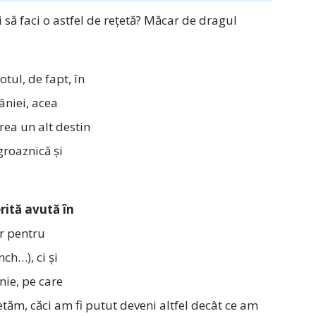
i să faci o astfel de rețetă? Măcar de dragul
Totul, de fapt, în
âniei, acea
rea un alt destin
groaznică și
rită avută în
ar pentru
ch…), ci și
nie, pe care
etăm, căci am fi putut deveni altfel decât ce am