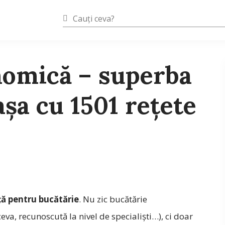
nomică – superba
aşa cu 1501 reţete
ță pentru bucătărie
. Nu zic bucătărie
va, recunoscută la nivel de specialiști…), ci doar