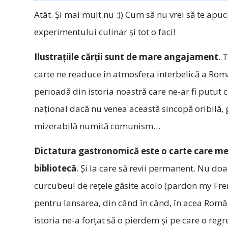
Atât. Și mai mult nu :)) Cum să nu vrei să te apuc
experimentului culinar și tot o faci!
Ilustrațiile cărții sunt de mare angajament
. 
carte ne readuce în atmosfera interbelică a Rom
perioadă din istoria noastră care ne-ar fi putut c
național dacă nu venea această sincopă oribilă, 
mizerabilă numită comunism…
Dictatura gastronomică este o carte care me
bibliotecă
. Și la care să revii permanent. Nu do
curcubeul de rețele găsite acolo (pardon my Fren
pentru lansarea, din când în când, în acea Româ
istoria ne-a forțat să o pierdem și pe care o regr