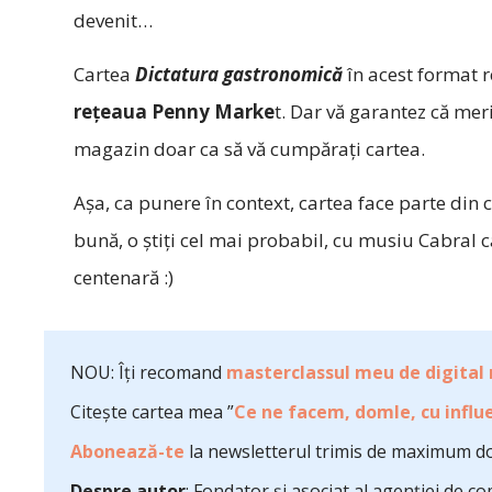
devenit…
Cartea
Dictatura gastronomică
în acest format 
rețeaua Penny Marke
t. Dar vă garantez că mer
magazin doar ca să vă cumpărați cartea.
Așa, ca punere în context, cartea face parte din
bună, o știți cel mai probabil, cu musiu Cabral
centenară :)
NOU: Îți recomand
masterclassul meu de digital
Citește cartea mea ”
Ce ne facem, domle, cu influe
Abonează-te
la newsletterul trimis de maximum do
Despre autor
: Fondator și asociat al agenției de 