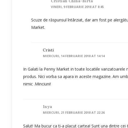
Cristian China-Birta
VINERI, 9 FEBRUARIE 2018 AT 8:45
Scuze de răspunsul întârziat, dar am fost pe alergăt
Market.
Cristi
MIERCURI, 14 FEBRUARIE 2018 AT 14:14
In Galati la Penny Market in toate locatiile vanzatoarele 
produs. Nici vorba sa apara in aceste magazine. Am umb
nimic .Minciuni!
Inya
MIERCURI, 21 FEBRUARIE 2018 AT 22:26
Salut! Ma bucur ca ti-a placut cartea! Sunt una dintre cei 6