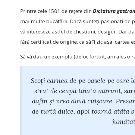
Printre cele 1501 de rețete din
Dictatura gastro
mai multe bucătării. Dacă sunteți pasionați de pus
vă intereseze astfel de chestiuni, desigur. Dar d
fără certificat de origine, ca să îi zic așa, cartea
Să vă dau un exemplu (deloc fortuit, am ales o re
Scoţi carnea de pe oasele pe care l
strat de ceapă tăiată mărunt, sare
dafin şi vreo două cuişoare. Presar
de turtă dulce, apoi toarnă atâta b
jumătat