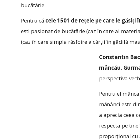
bucătărie.
Pentru că
cele 1501 de rețele pe care le găsiți 
ești pasionat de bucătărie (caz în care ai mater
(caz în care simpla răsfoire a cărții în gâdilă ma
Constantin Baca
mâncău. Gurm
perspectiva vech
Pentru el mâncat
mănânci este dir
a aprecia ceea c
respecta pe tine 
proporțional cu a