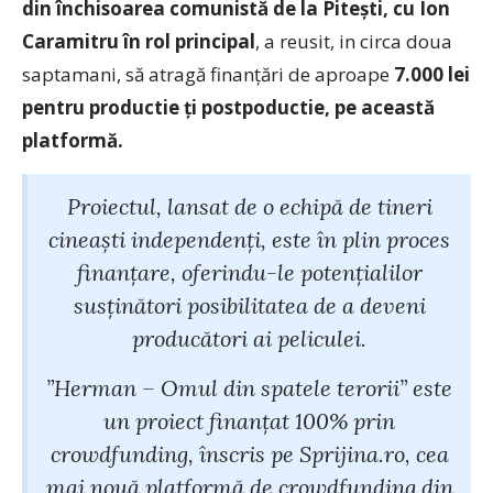
din închisoarea comunistă de la Pitești, cu Ion
Caramitru în rol principal
, a reusit, in circa doua
saptamani, să atragă finanțări de aproape
7.000 lei
pentru productie ți postpoductie, pe această
platformă.
Proiectul, lansat de o echipă de tineri
cineaști independenți, este în plin proces
finanțare, oferindu-le potențialilor
susținători posibilitatea de a deveni
producători ai peliculei.
”Herman – Omul din spatele terorii” este
un proiect finanțat 100% prin
crowdfunding, înscris pe Sprijina.ro, cea
mai nouă platformă de crowdfunding din