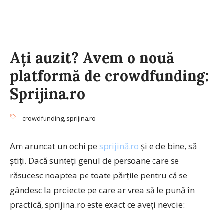
Ați auzit? Avem o nouă
platformă de crowdfunding:
Sprijina.ro
crowdfunding
,
sprijina.ro
Am aruncat un ochi pe
sprijină.ro
și e de bine, să
știți. Dacă sunteți genul de persoane care se
răsucesc noaptea pe toate părțile pentru că se
gândesc la proiecte pe care ar vrea să le pună în
practică, sprijina.ro este exact ce aveți nevoie: