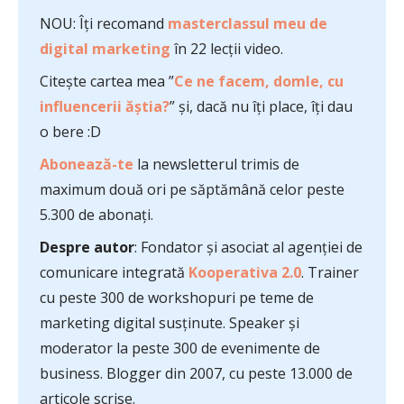
NOU: Îți recomand
masterclassul meu de
digital marketing
în 22 lecții video.
Citește cartea mea ”
Ce ne facem, domle, cu
influencerii ăștia?
” și, dacă nu îți place, îți dau
o bere :D
Abonează-te
la newsletterul trimis de
maximum două ori pe săptămână celor peste
5.300 de abonați.
Despre autor
: Fondator și asociat al agenției de
comunicare integrată
Kooperativa 2.0
. Trainer
cu peste 300 de workshopuri pe teme de
marketing digital susținute. Speaker și
moderator la peste 300 de evenimente de
business. Blogger din 2007, cu peste 13.000 de
articole scrise.