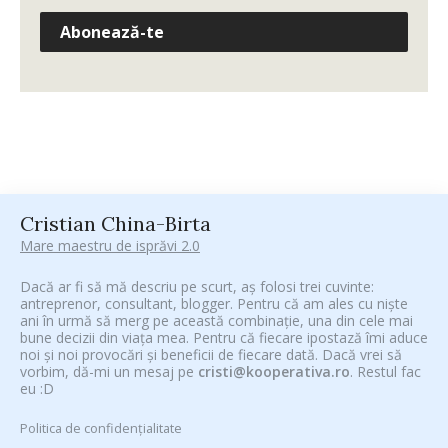
Abonează-te
Cristian China-Birta
Mare maestru de isprăvi 2.0
Dacă ar fi să mă descriu pe scurt, aș folosi trei cuvinte:
antreprenor, consultant, blogger. Pentru că am ales cu niște
ani în urmă să merg pe această combinație, una din cele mai
bune decizii din viața mea. Pentru că fiecare ipostază îmi aduce
noi și noi provocări și beneficii de fiecare dată. Dacă vrei să
vorbim, dă-mi un mesaj pe
cristi@kooperativa.ro
. Restul fac
eu :D
Politica de confidențialitate