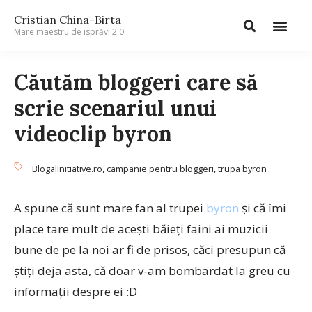
Cristian China-Birta
Mare maestru de isprăvi 2.0
Căutăm bloggeri care să
scrie scenariul unui
videoclip byron
BlogalInitiative.ro
,
campanie pentru bloggeri
,
trupa byron
A spune că sunt mare fan al trupei
byron
și că îmi
place tare mult de acești băieți faini ai muzicii
bune de pe la noi ar fi de prisos, căci presupun că
știți deja asta, că doar v-am bombardat la greu cu
informații despre ei :D