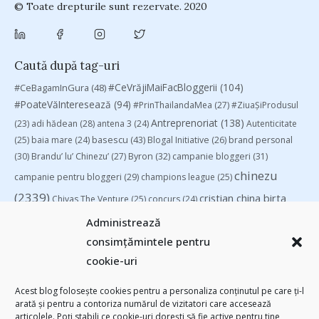
© Toate drepturile sunt rezervate. 2020
Caută după tag-uri
#CeVrăjiMaiFacBloggerii
(104)
#CeBagamInGura
(48)
#PoateVăInteresează
(94)
#PrinThailandaMea
(27)
#ZiuaȘiProdusul
Antreprenoriat
(138)
(23)
adi hădean
(28)
antena 3
(24)
Autenticitate
basescu
(43)
(25)
baia mare
(24)
Blogal Initiative
(26)
brand personal
(30)
Brandu’ lu’ Chinezu’
(27)
Byron
(32)
campanie bloggeri
(31)
chinezu
campanie pentru bloggeri
(29)
champions league
(25)
(2339)
cristian china birta
Chivas The Venture
(25)
concurs
(24)
(253)
Despre cartile pe care le-am citit
(258)
digital
(154)
Administrează
filosofice
(132)
federatia romana de rugby
(22)
heineken
(24)
leapsa
consimțămintele pentru
(31)
Linkurile zilei
(39)
manafu
(33)
mara
(27)
marius matache
(24)
cookie-uri
Parenting
(55)
Recomandările zilei din blogosferă
(76)
revista biz
Studii
(41)
romania
(45)
Samsung
(48)
rugby
(29)
sportlocal.ro
(39)
Acest blog folosește cookies pentru a personaliza conținutul pe care ți-l
arată și pentru a contoriza numărul de vizitatori care accesează
(112)
utile
(139)
TIFF
(30)
top 10
(36)
Trompeta lui Eustachio
(28)
articolele. Poți stabili ce cookie-uri dorești să fie active pentru tine