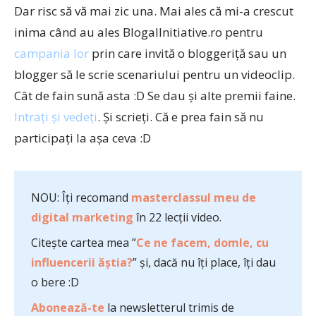
Dar risc să vă mai zic una. Mai ales că mi-a crescut
inima când au ales BlogalInitiative.ro pentru
campania lor
prin care invită o bloggeriță sau un
blogger să le scrie scenariului pentru un videoclip.
Cât de fain sună asta :D Se dau și alte premii faine.
Intrați și vedeți
. Și scrieți. Că e prea fain să nu
participați la așa ceva :D
NOU: Îți recomand
masterclassul meu de
digital marketing
în 22 lecții video.
Citește cartea mea ”
Ce ne facem, domle, cu
influencerii ăștia?
” și, dacă nu îți place, îți dau
o bere :D
Abonează-te
la newsletterul trimis de