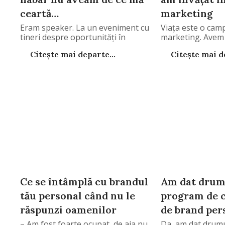
ceartă…
marketing
Eram speaker. La un eveniment cu
Viața este o cam
tineri despre oportunități în
marketing. Avem 
Citește mai departe...
Citește mai de
Ce se întâmplă cu brandul
Am dat drum
tău personal când nu le
program de c
răspunzi oamenilor
de brand per
– Am fost foarte ocupat, de aia nu
Da, am dat drum