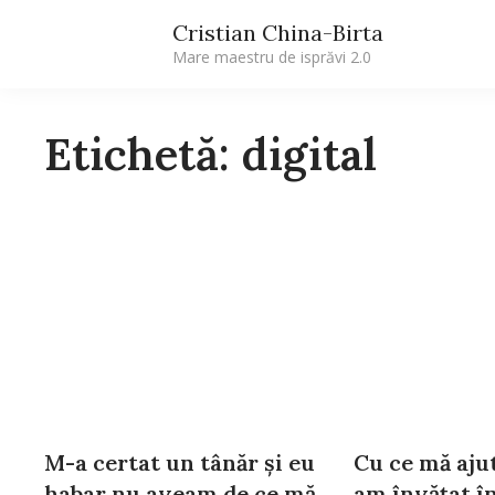
Cristian China-Birta
Mare maestru de isprăvi 2.0
Etichetă: digital
M-a certat un tânăr și eu
Cu ce mă ajut
habar nu aveam de ce mă
am învățat în