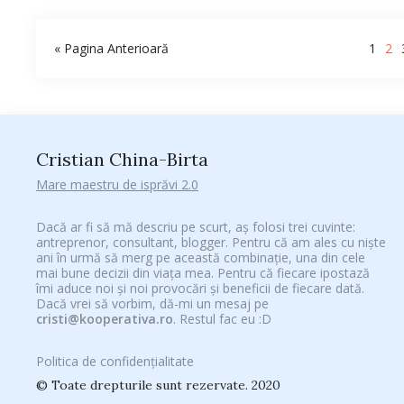
« Pagina Anterioară
1
2
Cristian China-Birta
Mare maestru de isprăvi 2.0
Dacă ar fi să mă descriu pe scurt, aș folosi trei cuvinte:
antreprenor, consultant, blogger. Pentru că am ales cu niște
ani în urmă să merg pe această combinație, una din cele
mai bune decizii din viața mea. Pentru că fiecare ipostază
îmi aduce noi și noi provocări și beneficii de fiecare dată.
Dacă vrei să vorbim, dă-mi un mesaj pe
cristi@kooperativa.ro
. Restul fac eu :D
Politica de confidențialitate
© Toate drepturile sunt rezervate. 2020