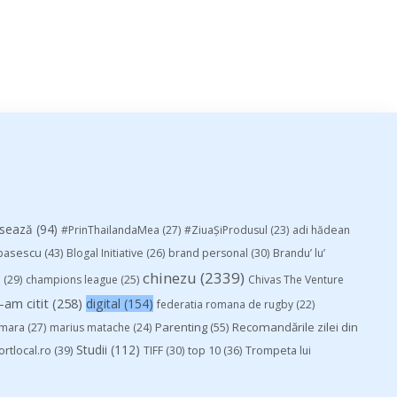
esează
(94)
#PrinThailandaMea
(27)
#ZiuaȘiProdusul
(23)
adi hădean
basescu
(43)
Blogal Initiative
(26)
brand personal
(30)
Brandu’ lu’
chinezu
(2339)
i
(29)
champions league
(25)
Chivas The Venture
-am citit
(258)
digital
(154)
federatia romana de rugby
(22)
Parenting
(55)
Recomandările zilei din
mara
(27)
marius matache
(24)
Studii
(112)
ortlocal.ro
(39)
TIFF
(30)
top 10
(36)
Trompeta lui