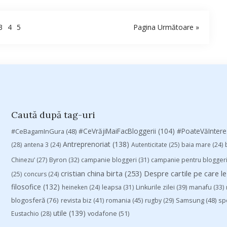
3
4
5
Pagina Următoare »
Caută după tag-uri
#CeVrăjiMaiFacBloggerii
(104)
#CeBagamInGura
(48)
#PoateVăInter
Antreprenoriat
(138)
(28)
antena 3
(24)
Autenticitate
(25)
baia mare
(24)
Chinezu’
(27)
Byron
(32)
campanie bloggeri
(31)
campanie pentru blogger
cristian china birta
(253)
Despre cartile pe care le
(25)
concurs
(24)
filosofice
(132)
heineken
(24)
leapsa
(31)
Linkurile zilei
(39)
manafu
(33)
blogosferă
(76)
revista biz
(41)
romania
(45)
Samsung
(48)
rugby
(29)
sp
utile
(139)
vodafone
(51)
Eustachio
(28)