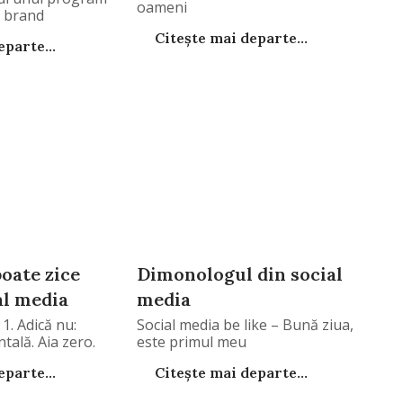
oameni
e brand
Citește mai departe...
parte...
poate zice
Dimonologul din social
al media
media
1. Adică nu:
Social media be like – Bună ziua,
ală. Aia zero.
este primul meu
parte...
Citește mai departe...