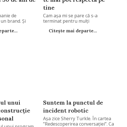
tine
panie de
Cam așa mi se pare că s-a
un brand. Și
terminat pentru mulți
parte...
Citește mai departe...
ul unui
Suntem la punctul de
onstrucție
incident robotic
sonal
Așa zice Sherry Turkle. În cartea
”Redescoperirea conversației”. Ca
ul unui program