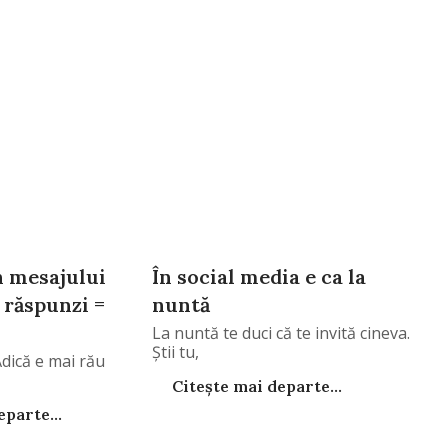
n mesajului
În social media e ca la
i răspunzi =
nuntă
La nuntă te duci că te invită cineva.
Știi tu,
dică e mai rău
Citește mai departe...
parte...