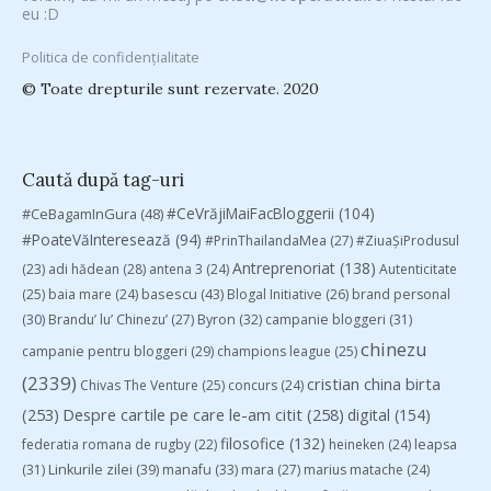
eu :D
Politica de confidențialitate
© Toate drepturile sunt rezervate. 2020
Caută după tag-uri
#CeVrăjiMaiFacBloggerii
(104)
#CeBagamInGura
(48)
#PoateVăInteresează
(94)
#PrinThailandaMea
(27)
#ZiuaȘiProdusul
Antreprenoriat
(138)
(23)
adi hădean
(28)
antena 3
(24)
Autenticitate
basescu
(43)
(25)
baia mare
(24)
Blogal Initiative
(26)
brand personal
(30)
Brandu’ lu’ Chinezu’
(27)
Byron
(32)
campanie bloggeri
(31)
chinezu
campanie pentru bloggeri
(29)
champions league
(25)
(2339)
cristian china birta
Chivas The Venture
(25)
concurs
(24)
(253)
Despre cartile pe care le-am citit
(258)
digital
(154)
filosofice
(132)
federatia romana de rugby
(22)
heineken
(24)
leapsa
(31)
Linkurile zilei
(39)
manafu
(33)
mara
(27)
marius matache
(24)