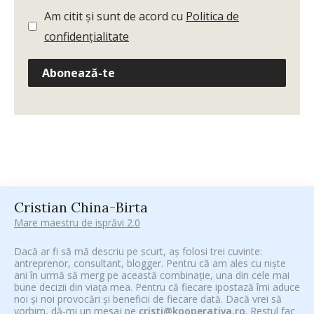
Am citit și sunt de acord cu
Politica de
confidențialitate
Abonează-te
Cristian China-Birta
Mare maestru de isprăvi 2.0
Dacă ar fi să mă descriu pe scurt, aș folosi trei cuvinte:
antreprenor, consultant, blogger. Pentru că am ales cu niște
ani în urmă să merg pe această combinație, una din cele mai
bune decizii din viața mea. Pentru că fiecare ipostază îmi aduce
noi și noi provocări și beneficii de fiecare dată. Dacă vrei să
vorbim, dă-mi un mesaj pe
cristi@kooperativa.ro
. Restul fac