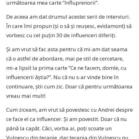
următoarea mea carte ”Influprenorii”.
De aceea am dat drumul acestei serii de interviuri.
În care îmi propun (și o să și reușesc, evidamont) să
vorbesc cu cel puțin 30 de influenceri diferiți.
Și am vrut să fac asta pentru că mi-am dat seama
că o astfel de abordare, mai pe stil de cercetare,
mi-a lipsit la prima carte ”Ce ne facem, domle, cu
influencerii ăștia?”. Nu că nu s-ar vinde bine în
continuare, știi cum zic. Doar că pentru următoarea
vreau mai mult!
Cum ziceam, am vrut să povestesc cu Andrei despre
ce face el ca influencer. Și am povestit. Doar că nu
până la capăt. Căci, vorba ai, poți scoate un
Vulpescu din terapie, dar terapia din Vulpescu nu