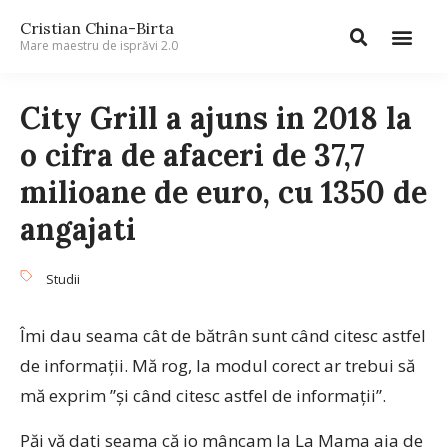
Cristian China-Birta
Mare maestru de isprăvi 2.0
City Grill a ajuns in 2018 la
o cifra de afaceri de 37,7
milioane de euro, cu 1350 de
angajati
Studii
Îmi dau seama cât de bătrân sunt când citesc astfel
de informații. Mă rog, la modul corect ar trebui să
mă exprim ”și când citesc astfel de informații”.
Păi vă dați seama că io mâncam la La Mama aia de