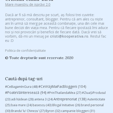
Mare maestru de isprăvi 2.0
Dacă ar fi să mă descriu pe scurt, aș folosi trei cuvinte:
antreprenor, consultant, blogger. Pentru că am ales cu niște
ani în urmă să merg pe această combinație, una din cele mai
bune decizii din viața mea. Pentru că fiecare ipostază îmi aduce
noi și noi provocări și beneficii de fiecare dată. Dacă vrei să
vorbim, dă-mi un mesaj pe
cristi@kooperativa.ro
. Restul fac
eu :D
Politica de confidențialitate
© Toate drepturile sunt rezervate. 2020
Caută după tag-uri
#CeVrăjiMaiFacBloggerii
(104)
#CeBagamInGura
(48)
#PoateVăInteresează
(94)
#PrinThailandaMea
(27)
#ZiuaȘiProdusul
Antreprenoriat
(138)
(23)
adi hădean
(28)
antena 3
(24)
Autenticitate
basescu
(43)
(25)
baia mare
(24)
Blogal Initiative
(26)
brand personal
(30)
Brandu’ lu’ Chinezu’
(27)
Byron
(32)
campanie bloggeri
(31)