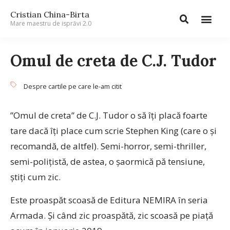
Cristian China-Birta
Mare maestru de isprăvi 2.0
Omul de creta de C.J. Tudor
Despre cartile pe care le-am citit
”Omul de creta” de C.J. Tudor o să îți placă foarte
tare dacă îți place cum scrie Stephen King (care o și
recomandă, de altfel). Semi-horror, semi-thriller,
semi-polițistă, de astea, o șaormică pă tensiune,
știți cum zic.
Este proaspăt scoasă de Editura NEMIRA în seria
Armada. Și când zic proaspătă, zic scoasă pe piață