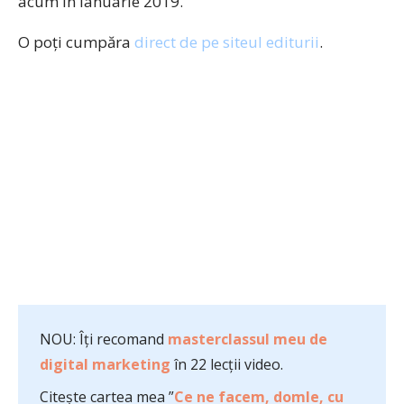
acum în ianuarie 2019.
O poți cumpăra
direct de pe siteul editurii
.
NOU: Îți recomand
masterclassul meu de
digital marketing
în 22 lecții video.
Citește cartea mea ”
Ce ne facem, domle, cu