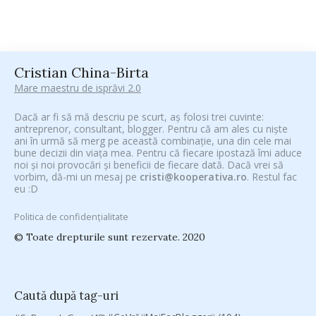
Cristian China-Birta
Mare maestru de isprăvi 2.0
Dacă ar fi să mă descriu pe scurt, aș folosi trei cuvinte:
antreprenor, consultant, blogger. Pentru că am ales cu niște
ani în urmă să merg pe această combinație, una din cele mai
bune decizii din viața mea. Pentru că fiecare ipostază îmi aduce
noi și noi provocări și beneficii de fiecare dată. Dacă vrei să
vorbim, dă-mi un mesaj pe
cristi@kooperativa.ro
. Restul fac
eu :D
Politica de confidențialitate
© Toate drepturile sunt rezervate. 2020
Caută după tag-uri