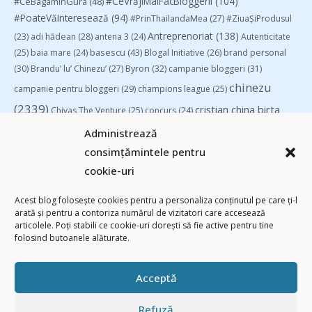
#CeVrăjiMaiFacBloggerii
(104)
#CeBagamInGura
(48)
#PoateVăInteresează
(94)
#PrinThailandaMea
(27)
#ZiuaȘiProdusul
Antreprenoriat
(138)
(23)
adi hădean
(28)
antena 3
(24)
Autenticitate
basescu
(43)
(25)
baia mare
(24)
Blogal Initiative
(26)
brand personal
(30)
Brandu’ lu’ Chinezu’
(27)
Byron
(32)
campanie bloggeri
(31)
chinezu
campanie pentru bloggeri
(29)
champions league
(25)
(2339)
cristian china birta
Chivas The Venture
(25)
concurs
(24)
(253)
Despre cartile pe care le-am citit
(258)
digital
(154)
Administrează
filosofice
(132)
federatia romana de rugby
(22)
heineken
(24)
leapsa
consimțămintele pentru
(31)
Linkurile zilei
(39)
manafu
(33)
mara
(27)
marius matache
(24)
cookie-uri
Parenting
(55)
Recomandările zilei din blogosferă
(76)
revista biz
Studii
(41)
romania
(45)
Samsung
(48)
rugby
(29)
sportlocal.ro
(39)
Acest blog folosește cookies pentru a personaliza conținutul pe care ți-l
arată și pentru a contoriza numărul de vizitatori care accesează
(112)
utile
(139)
TIFF
(30)
top 10
(36)
Trompeta lui Eustachio
(28)
articolele. Poți stabili ce cookie-uri dorești să fie active pentru tine
vodafone
(51)
folosind butoanele alăturate.
Acceptă
Refuză