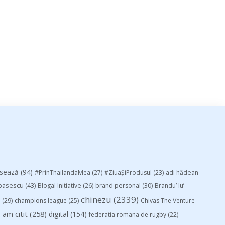
esează
(94)
#PrinThailandaMea
(27)
#ZiuaȘiProdusul
(23)
adi hădean
basescu
(43)
Blogal Initiative
(26)
brand personal
(30)
Brandu’ lu’
chinezu
(2339)
i
(29)
champions league
(25)
Chivas The Venture
-am citit
(258)
digital
(154)
federatia romana de rugby
(22)