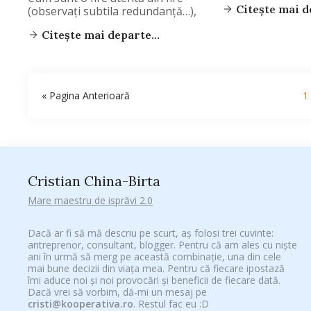
Citește mai de
(observați subtila redundanță…),
Citește mai departe...
« Pagina Anterioară
1
Cristian China-Birta
Mare maestru de isprăvi 2.0
Dacă ar fi să mă descriu pe scurt, aș folosi trei cuvinte:
antreprenor, consultant, blogger. Pentru că am ales cu niște
ani în urmă să merg pe această combinație, una din cele
mai bune decizii din viața mea. Pentru că fiecare ipostază
îmi aduce noi și noi provocări și beneficii de fiecare dată.
Dacă vrei să vorbim, dă-mi un mesaj pe
cristi@kooperativa.ro
. Restul fac eu :D