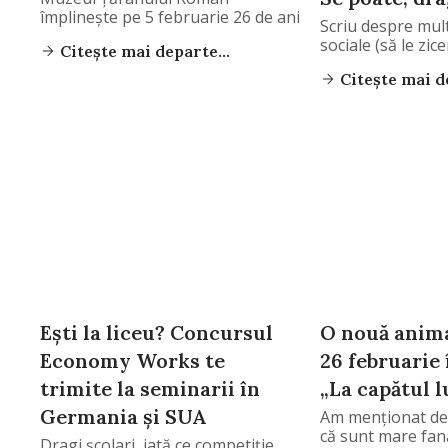
împlinește pe 5 februarie 26 de ani
Scriu despre mul
sociale (să le zic
Citește mai departe...
Citește mai de
Ești la liceu? Concursul
O nouă anima
Economy Works te
26 februarie
trimite la seminarii în
„La capătul l
Germania și SUA
Am menționat de
că sunt mare fan
Dragi școlari, iată ce competiție