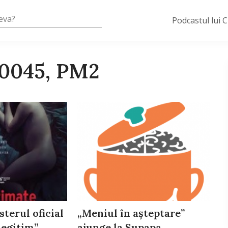
Podcastul lui 
20045, PM2
sterul oficial
„Meniul în așteptare”
Ilegitim”
ajunge la Supapa