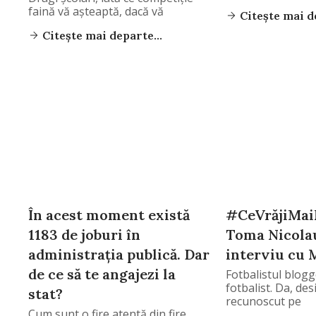
faină vă așteaptă, dacă vă
Citește mai de
Citește mai departe...
În acest moment există
#CeVrăjiMai
1183 de joburi în
Toma Nicolau
administrația publică. Dar
interviu cu
de ce să te angajezi la
Fotbalistul blog
fotbalist. Da, desi
stat?
recunoscut pe
Cum sunt o fire atentă din fire