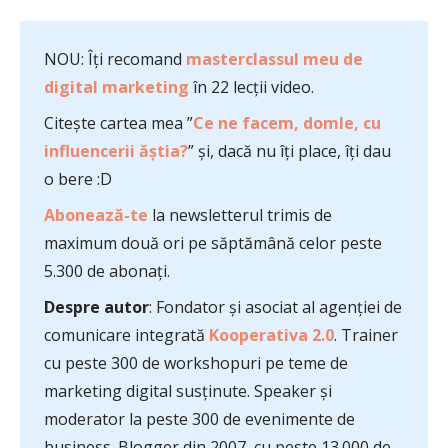
NOU: Îți recomand
masterclassul meu de
digital marketing
în 22 lecții video.
Citește cartea mea ”
Ce ne facem, domle, cu
influencerii ăștia?
” și, dacă nu îți place, îți dau
o bere :D
Abonează-te
la newsletterul trimis de
maximum două ori pe săptămână celor peste
5.300 de abonați.
Despre autor
: Fondator și asociat al agenției de
comunicare integrată
Kooperativa 2.0
. Trainer
cu peste 300 de workshopuri pe teme de
marketing digital susținute. Speaker și
moderator la peste 300 de evenimente de
business. Blogger din 2007, cu peste 13.000 de