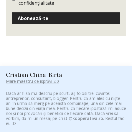
confidențialitate
Abonează-te
Cristian China-Birta
Mare maestru de isprăvi 2.0
Dacă ar fi să mă descriu pe scurt, aș folosi trei cuvinte:
antreprenor, consultant, blogger. Pentru că am ales cu niște
ani în urmă să merg pe această combinație, una din cele mai
bune decizii din viața mea. Pentru că fiecare ipostază îmi aduce
noi și noi provocări și beneficii de fiecare dată. Dacă vrei să
vorbim, dă-mi un mesaj pe
cristi@kooperativa.ro
. Restul fac
eu :D