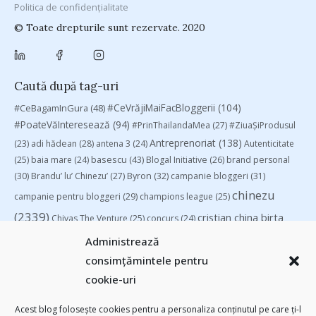
Politica de confidențialitate
© Toate drepturile sunt rezervate. 2020
Caută după tag-uri
#CeVrăjiMaiFacBloggerii
(104)
#CeBagamInGura
(48)
#PoateVăInteresează
(94)
#PrinThailandaMea
(27)
#ZiuaȘiProdusul
Antreprenoriat
(138)
(23)
adi hădean
(28)
antena 3
(24)
Autenticitate
basescu
(43)
(25)
baia mare
(24)
Blogal Initiative
(26)
brand personal
(30)
Brandu’ lu’ Chinezu’
(27)
Byron
(32)
campanie bloggeri
(31)
chinezu
campanie pentru bloggeri
(29)
champions league
(25)
(2339)
cristian china birta
Chivas The Venture
(25)
concurs
(24)
(253)
Despre cartile pe care le-am citit
(258)
digital
(154)
Administrează
filosofice
(132)
federatia romana de rugby
(22)
heineken
(24)
leapsa
consimțămintele pentru
(31)
Linkurile zilei
(39)
manafu
(33)
mara
(27)
marius matache
(24)
cookie-uri
Parenting
(55)
Recomandările zilei din blogosferă
(76)
revista biz
Studii
(41)
romania
(45)
Samsung
(48)
rugby
(29)
sportlocal.ro
(39)
Acest blog folosește cookies pentru a personaliza conținutul pe care ți-l