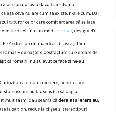
ă, că personajul ăsta daco-transilvano-
că așa ceva nu are cum să existe, n-are cum. Dar
azul tuturor celor care comit eroarea să se lase
definitiv de el. Într-un mod
spiritual
, desigur :D
. Pe Andrei, un dilimandros decisiv și fără
uiesc masiv de naștere postfactum cu o eroare de
jit că romanii nu au avut ce face și ne-au
. Curiozitatea omului modern, pentru care
italisto-nușcum nu fac sens (ca să bag o
uit mult să îmi dau seama că
deraiatul eram eu
.
se la șablon, redus la clișee și stereotipuri