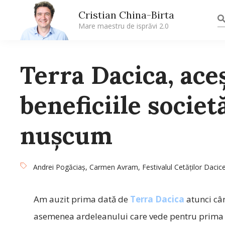
Cristian China-Birta
Mare maestru de isprăvi 2.0
Terra Dacica, aceș
beneficiile societă
nușcum
Andrei Pogăciaș
,
Carmen Avram
,
Festivalul Cetăţilor Dacic
Am auzit prima dată de
Terra Dacica
atunci câ
asemenea ardeleanului care vede pentru prima da