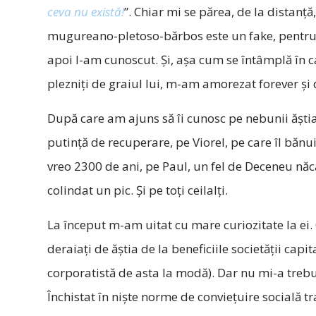
ceva nu există!
”. Chiar mi se părea, de la distanț
mugureano-pletoso-bărbos este un fake, pentru 
apoi l-am cunoscut. Și, așa cum se întâmplă în c
plezniți de graiul lui, m-am amorezat forever și 
După care am ajuns să îi cunosc pe nebunii ăștia
putință de recuperare, pe Viorel, pe care îl băn
vreo 2300 de ani, pe Paul, un fel de Deceneu năcă
colindat un pic. Și pe toți ceilalți.
La început m-am uitat cu mare curiozitate la ei
deraiați de ăștia de la beneficiile societății cap
corporatistă de asta la modă). Dar nu mi-a treb
Închistat în niște norme de conviețuire socială tra