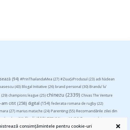
esează
(94)
#PrinThailandaMea
(27)
#ZiuaȘiProdusul
(23)
adi hădean
basescu
(43)
Blogal Initiative
(26)
brand personal
(30)
Brandu’ lu’
chinezu
(2339)
i
(29)
champions league
(25)
Chivas The Venture
-am citit
(258)
digital
(154)
federatia romana de rugby
(22)
Parenting
(55)
Recomandările zilei din
mara
(27)
marius matache
(24)
Studii
(112)
ortlocal.ro
(39)
TIFF
(30)
top 10
(36)
Trompeta lui
istrează consimțămintele pentru cookie-uri