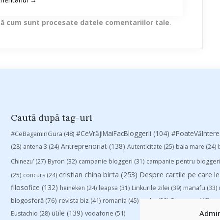
lă cum sunt procesate datele comentariilor tale
.
Caută după tag-uri
#CeVrăjiMaiFacBloggerii
(104)
#CeBagamInGura
(48)
#PoateVăInter
Antreprenoriat
(138)
(28)
antena 3
(24)
Autenticitate
(25)
baia mare
(24)
Chinezu’
(27)
Byron
(32)
campanie bloggeri
(31)
campanie pentru blogger
cristian china birta
(253)
Despre cartile pe care le
(25)
concurs
(24)
filosofice
(132)
heineken
(24)
leapsa
(31)
Linkurile zilei
(39)
manafu
(33)
blogosferă
(76)
revista biz
(41)
romania
(45)
Samsung
(48)
rugby
(29)
sp
utile
(139)
Admin
vodafone
(51)
Eustachio
(28)