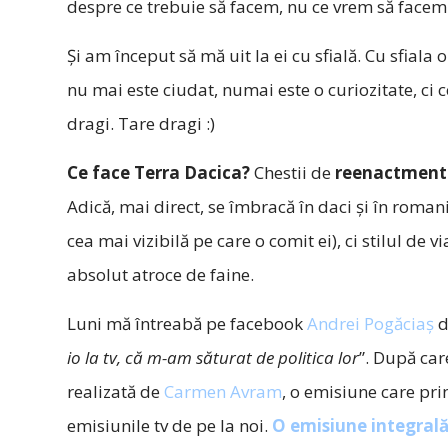
despre ce trebuie să facem, nu ce vrem să facem
Și am început să mă uit la ei cu sfială. Cu sfial
nu mai este ciudat, numai este o curiozitate, ci 
dragi. Tare dragi :)
Ce face Terra Dacica?
Chestii de
reenactment.
Adică, mai direct, se îmbracă în daci și în romani
cea mai vizibilă pe care o comit ei), ci stilul de v
absolut atroce de faine.
Luni mă întreabă pe facebook
Andrei Pogăciaș
d
io la tv, că m-am săturat de politica lor
”. După car
realizată de
Carmen Avram
, o emisiune care pri
emisiunile tv de pe la noi.
O emisiune integrală