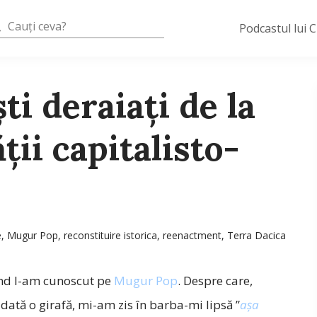
Podcastul lui 
ti deraiați de la
ții capitalisto-
e
,
Mugur Pop
,
reconstituire istorica
,
reenactment
,
Terra Dacica
nd l-am cunoscut pe
Mugur Pop
. Despre care,
tă o girafă, mi-am zis în barba-mi lipsă ”
așa