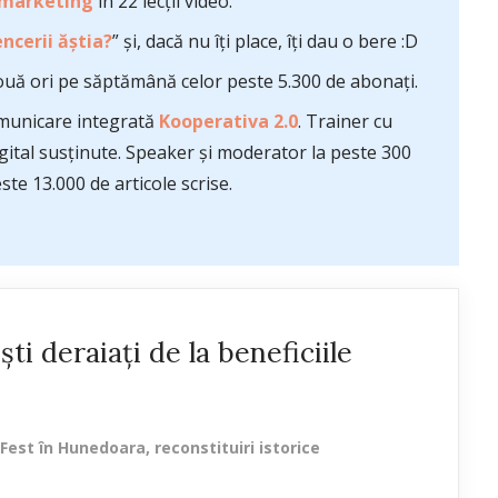
 marketing
în 22 lecții video.
ncerii ăștia?
” și, dacă nu îți place, îți dau o bere :D
uă ori pe săptămână celor peste 5.300 de abonați.
comunicare integrată
Kooperativa 2.0
. Trainer cu
ital susținute. Speaker și moderator la peste 300
te 13.000 de articole scrise.
ti deraiați de la beneficiile
Fest în Hunedoara, reconstituiri istorice