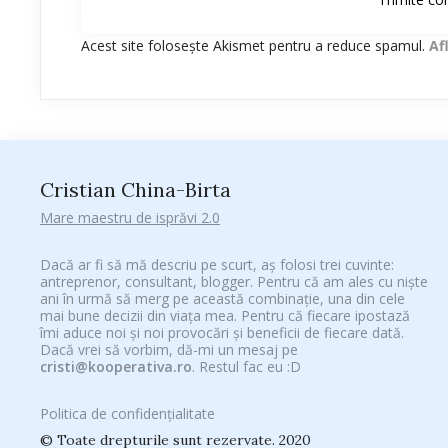
Acest site folosește Akismet pentru a reduce spamul.
Af
Cristian China-Birta
Mare maestru de isprăvi 2.0
Dacă ar fi să mă descriu pe scurt, aș folosi trei cuvinte:
antreprenor, consultant, blogger. Pentru că am ales cu niște
ani în urmă să merg pe această combinație, una din cele
mai bune decizii din viața mea. Pentru că fiecare ipostază
îmi aduce noi și noi provocări și beneficii de fiecare dată.
Dacă vrei să vorbim, dă-mi un mesaj pe
cristi@kooperativa.ro
. Restul fac eu :D
Politica de confidențialitate
© Toate drepturile sunt rezervate. 2020