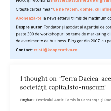
NOU: Îți recomand
masterclassul meu de digital
Citește cartea mea ”
Ce ne facem, domle, cu influe
Abonează-te
la newsletterul trimis de maximum do
Despre autor
: Fondator și asociat al agenției de 
peste 300 de workshopuri pe teme de marketing dig
de evenimente de business. Blogger din 2007, cu pes
Contact
:
cristi@kooperativa.ro
1 thought on “Terra Dacica, aceș
societății capitalisto-nușcum”
Pingback:
Festivalul Antic Tomis în Constanța și Dac