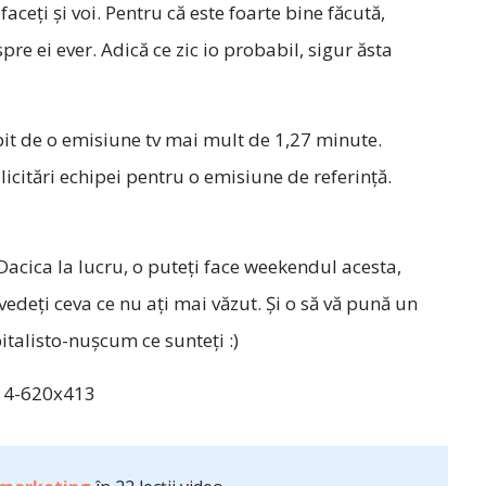
eți și voi. Pentru că este foarte bine făcută,
re ei ever. Adică ce zic io probabil, sigur ăsta
lipit de o emisiune tv mai mult de 1,27 minute.
licitări echipei pentru o emisiune de referință.
 Dacica la lucru, o puteți face weekendul acesta,
edeți ceva ce nu ați mai văzut. Și o să vă pună un
italisto-nușcum ce sunteți :)