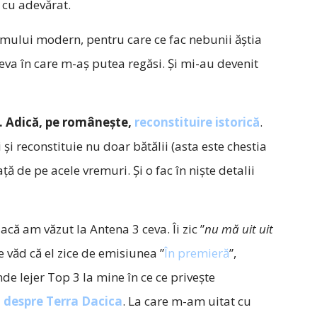
 cu adevărat.
a omului modern, pentru care ce fac nebunii ăștia
ceva în care m-aș putea regăsi. Și mi-au devenit
 Adică, pe românește,
reconstituire istorică
.
 și reconstituie nu doar bătălii (asta este chestia
iață de pe acele vremuri. Și o fac în niște detalii
acă am văzut la Antena 3 ceva. Îi zic ”
nu mă uit uit
e văd că el zice de emisiunea ”
În premieră
”,
nde lejer Top 3 la mine în ce ce privește
 despre Terra Dacica
. La care m-am uitat cu