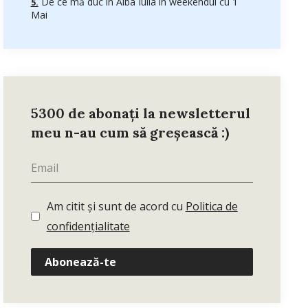
De ce mă duc în Alba Iulia în weekendul cu 1
Mai
5300 de abonați la newsletterul
meu n-au cum să greșească :)
Am citit și sunt de acord cu
Politica de
confidențialitate
Abonează-te