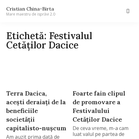
Cristian China-Birta
Mare maestru de isprăvi 2.0
Etichetă: Festivalul
Cetăţilor Dacice
Terra Dacica,
Foarte fain clipul
acești deraiați de la
de promovare a
beneficiile
Festivalului
societății
Cetăţilor Dacice
capitalisto-nușcum
De ceva vreme, m-a cam
luat valul pe partea de
Am auzit prima dată de