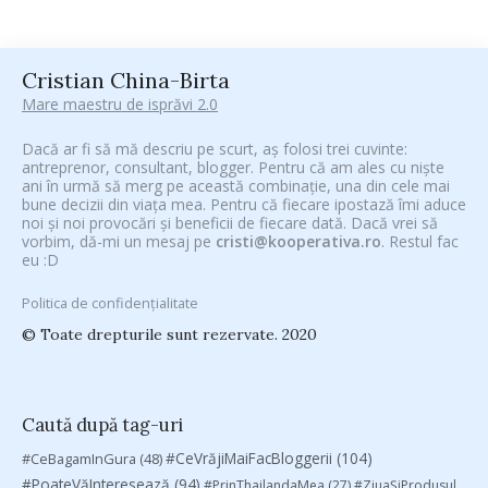
Cristian China-Birta
Mare maestru de isprăvi 2.0
Dacă ar fi să mă descriu pe scurt, aș folosi trei cuvinte:
antreprenor, consultant, blogger. Pentru că am ales cu niște
ani în urmă să merg pe această combinație, una din cele mai
bune decizii din viața mea. Pentru că fiecare ipostază îmi aduce
noi și noi provocări și beneficii de fiecare dată. Dacă vrei să
vorbim, dă-mi un mesaj pe
cristi@kooperativa.ro
. Restul fac
eu :D
Politica de confidențialitate
© Toate drepturile sunt rezervate. 2020
Caută după tag-uri
#CeVrăjiMaiFacBloggerii
(104)
#CeBagamInGura
(48)
#PoateVăInteresează
(94)
#PrinThailandaMea
(27)
#ZiuaȘiProdusul