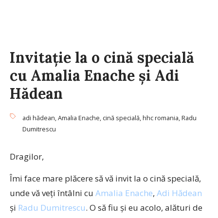
Invitaţie la o cină specială
cu Amalia Enache şi Adi
Hădean
adi hădean
,
Amalia Enache
,
cină specială
,
hhc romania
,
Radu
Dumitrescu
Dragilor,
Îmi face mare plăcere să vă invit la o cină specială,
unde vă veţi întâlni cu
Amalia Enache
,
Adi Hădean
şi
Radu Dumitrescu
. O să fiu şi eu acolo, alături de