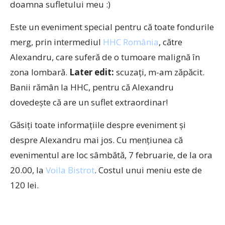
doamna sufletului meu :)
Este un eveniment special pentru că toate fondurile
merg, prin intermediul
HHC România
, către
Alexandru, care suferă de o tumoare malignă în
zona lombară.
Later edit:
scuzaţi, m-am zăpăcit.
Banii rămân la HHC, pentru că Alexandru
dovedeşte că are un suflet extraordinar!
Găsiţi toate informaţiile despre eveniment şi
despre Alexandru mai jos. Cu menţiunea că
evenimentul are loc sâmbătă, 7 februarie, de la ora
20.00, la
Voila Bistrot
. Costul unui meniu este de
120 lei.