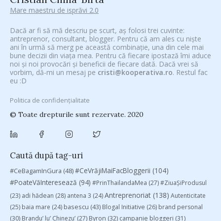
Mare maestru de isprăvi 2.0
Dacă ar fi să mă descriu pe scurt, aș folosi trei cuvinte:
antreprenor, consultant, blogger. Pentru că am ales cu niște
ani în urmă să merg pe această combinație, una din cele mai
bune decizii din viața mea. Pentru că fiecare ipostază îmi aduce
noi și noi provocări și beneficii de fiecare dată. Dacă vrei să
vorbim, dă-mi un mesaj pe
cristi@kooperativa.ro
. Restul fac
eu :D
Politica de confidențialitate
© Toate drepturile sunt rezervate. 2020
Caută după tag-uri
#CeVrăjiMaiFacBloggerii
(104)
#CeBagamInGura
(48)
#PoateVăInteresează
(94)
#PrinThailandaMea
(27)
#ZiuaȘiProdusul
Antreprenoriat
(138)
(23)
adi hădean
(28)
antena 3
(24)
Autenticitate
basescu
(43)
(25)
baia mare
(24)
Blogal Initiative
(26)
brand personal
(30)
Brandu’ lu’ Chinezu’
(27)
Byron
(32)
campanie bloggeri
(31)