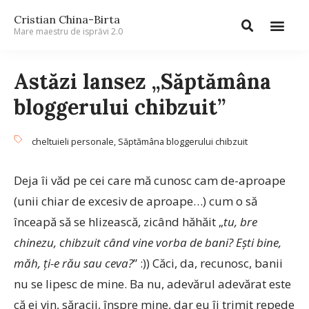
Cristian China-Birta
Mare maestru de isprăvi 2.0
Astăzi lansez „Săptămâna
bloggerului chibzuit”
cheltuieli personale
,
Săptămâna bloggerului chibzuit
Deja îi văd pe cei care mă cunosc cam de-aproape
(unii chiar de excesiv de aproape…) cum o să
înceapă să se hlizească, zicând hăhăit „
tu, bre
chinezu, chibzuit când vine vorba de bani? Eşti bine,
măh, ţi-e rău sau ceva?
” :)) Căci, da, recunosc, banii
nu se lipesc de mine. Ba nu, adevărul adevărat este
că ei vin, săracii, înspre mine, dar eu îi trimit repede