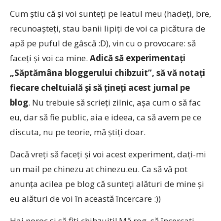
Cum ştiu că şi voi sunteţi pe leatul meu (hadeţi, bre,
recunoaşteţi, stau banii lipiţi de voi ca picătura de
apă pe puful de gâscă :D), vin cu o provocare: să
faceţi şi voi ca mine.
Adică să experimentaţi
„Săptămâna bloggerului chibzuit”, să vă notaţi
fiecare cheltuială şi să ţineţi acest jurnal pe
blog
. Nu trebuie să scrieţi zilnic, aşa cum o să fac
eu, dar să fie public, aia e ideea, ca să avem pe ce
discuta, nu pe teorie, mă ştiţi doar.
Dacă vreţi să faceţi şi voi acest experiment, daţi-mi
un mail pe chinezu at chinezu.eu. Ca să vă pot
anunţa acilea pe blog că sunteţi alături de mine şi
eu alături de voi în această încercare :))
Hai noroc şi să fiţi chibzuiţi! Mă rog, să încercaţi