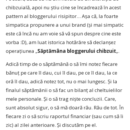
chibzuială, apoi nu ştiu cine se încadrează în acest
pattern al bloggerului risipitor… Aşa că, la foarte
simpatica propunere a unui brand (şi mai simpatic
este că încă nu am voie să vă spun despre cine este
vorba :D), am luat istorica hotărâre să declanşez
operaţiunea „
Săptămâna bloggerului chibzuit
„.
Adică timp de o săptămână o să îmi notez fiecare
bănuţ pe care îl dau, cui îl dau, pe ce îl dau, la ce
oră îl dau, adică notez tot, nu o mai lungesc. Şi la
finalul săptămânii o să fac un bilanţ al cheltuielilor
mele personale. Şi o să trag nişte concluzii. Care,
sunt absolut sigur, o să mă doară rău. Rău de tot. În
fiecare zi o să scriu raportul financiar (sau cum să îi
zic) al zilei anterioare. Şi discutăm pe el.