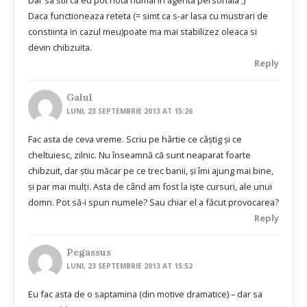
Dar sa stii ca eu pot nota numai in agenta personala ;)
Daca functioneaza reteta (= simt ca s-ar lasa cu mustrari de
constiinta in cazul meu)poate ma mai stabilizez oleaca si
devin chibzuita.
Reply
Galul
LUNI, 23 SEPTEMBRIE 2013 AT 15:26
Fac asta de ceva vreme. Scriu pe hârtie ce câştig şi ce
cheltuiesc, zilnic. Nu înseamnă că sunt neaparat foarte
chibzuit, dar ştiu măcar pe ce trec banii, şi îmi ajung mai bine,
şi par mai mulţi. Asta de când am fost la işte cursuri, ale unui
domn. Pot să-i spun numele? Sau chiar el a făcut provocarea?
Reply
Pegassus
LUNI, 23 SEPTEMBRIE 2013 AT 15:52
Eu fac asta de o saptamina (din motive dramatice) – dar sa