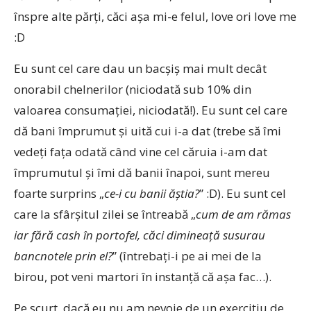
înspre alte părţi, căci aşa mi-e felul, love ori love me
:D
Eu sunt cel care dau un bacşiş mai mult decât
onorabil chelnerilor (niciodată sub 10% din
valoarea consumaţiei, niciodată!). Eu sunt cel care
dă bani împrumut şi uită cui i-a dat (trebe să îmi
vedeţi faţa odată când vine cel căruia i-am dat
împrumutul şi îmi dă banii înapoi, sunt mereu
foarte surprins „
ce-i cu banii ăştia?
” :D). Eu sunt cel
care la sfârşitul zilei se întreabă „
cum de am rămas
iar fără cash în portofel, căci dimineaţă susurau
bancnotele prin el?
” (întrebaţi-i pe ai mei de la
birou, pot veni martori în instanţă că aşa fac…).
Pe scurt, dacă eu nu am nevoie de un exerciţiu de