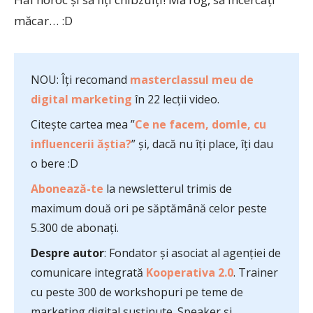
măcar… :D
NOU: Îți recomand
masterclassul meu de
digital marketing
în 22 lecții video.
Citește cartea mea ”
Ce ne facem, domle, cu
influencerii ăștia?
” și, dacă nu îți place, îți dau
o bere :D
Abonează-te
la newsletterul trimis de
maximum două ori pe săptămână celor peste
5.300 de abonați.
Despre autor
: Fondator și asociat al agenției de
comunicare integrată
Kooperativa 2.0
. Trainer
cu peste 300 de workshopuri pe teme de
marketing digital susținute. Speaker și