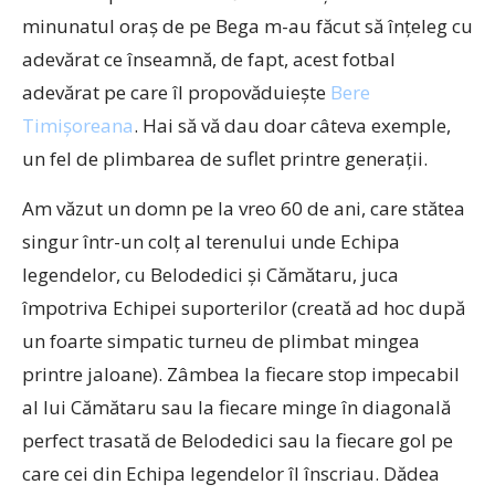
minunatul oraș de pe Bega m-au făcut să înțeleg cu
adevărat ce înseamnă, de fapt, acest fotbal
adevărat pe care îl propovăduiește
Bere
Timișoreana
. Hai să vă dau doar câteva exemple,
un fel de plimbarea de suflet printre generații.
Am văzut un domn pe la vreo 60 de ani, care stătea
singur într-un colț al terenului unde Echipa
legendelor, cu Belodedici și Cămătaru, juca
împotriva Echipei suporterilor (creată ad hoc după
un foarte simpatic turneu de plimbat mingea
printre jaloane). Zâmbea la fiecare stop impecabil
al lui Cămătaru sau la fiecare minge în diagonală
perfect trasată de Belodedici sau la fiecare gol pe
care cei din Echipa legendelor îl înscriau. Dădea