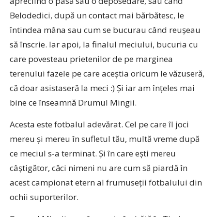
apreciind o pasă sau o deposedare, sau când
Belodedici, după un contact mai bărbătesc, le
întindea mâna sau cum se bucurau când reușeau
să înscrie. Iar apoi, la finalul meciului, bucuria cu
care povesteau prietenilor de pe marginea
terenului fazele pe care aceștia oricum le văzuseră,
că doar asistaseră la meci :) Și iar am înțeles mai
bine ce înseamnă Drumul Mingii.
Acesta este fotbalul adevărat. Cel pe care îl joci
mereu și mereu în sufletul tău, multă vreme după
ce meciul s-a terminat. Și în care ești mereu
câștigător, căci nimeni nu are cum să piardă în
acest campionat etern al frumuseții fotbalului din
ochii suporterilor.