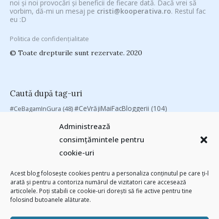
noi și noi provocări și beneficii de fiecare dată. Dacă vrei să
vorbim, dă-mi un mesaj pe
cristi@kooperativa.ro
. Restul fac
eu :D
Politica de confidențialitate
© Toate drepturile sunt rezervate. 2020
Caută după tag-uri
#CeVrăjiMaiFacBloggerii
(104)
#CeBagamInGura
(48)
#PoateVăInteresează
(94)
#PrinThailandaMea
(27)
#ZiuaȘiProdusul
Administrează
Antreprenoriat
(138)
(23)
adi hădean
(28)
antena 3
(24)
Autenticitate
consimțămintele pentru
basescu
(43)
(25)
baia mare
(24)
Blogal Initiative
(26)
brand personal
cookie-uri
(30)
Brandu’ lu’ Chinezu’
(27)
Byron
(32)
campanie bloggeri
(31)
chinezu
campanie pentru bloggeri
(29)
champions league
(25)
Acest blog folosește cookies pentru a personaliza conținutul pe care ți-l
arată și pentru a contoriza numărul de vizitatori care accesează
(2339)
cristian china birta
Chivas The Venture
(25)
concurs
(24)
articolele. Poți stabili ce cookie-uri dorești să fie active pentru tine
(253)
Despre cartile pe care le-am citit
(258)
digital
(154)
folosind butoanele alăturate.
filosofice
(132)
federatia romana de rugby
(22)
heineken
(24)
leapsa