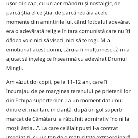
ușor din cap, cu un aer mândru și nostalgic, de
parcă știa el ce știa, de parcă retrăia acele
momente din amintirile lui, când fotbalul adevărat
era o adevărată religie în țara comunistă care nu îți
dădea voie nici să visezi, nici să te rogi. M-a
emoționat acest domn, căruia îi mulțumesc că m-a
ajutat să înțeleg ce înseamnă cu adevărat Drumul
Mingii.
Am văzut doi copii, pe la 11-12 ani, care îi
încurajau de pe marginea terenului pe prietenii lor
din Echipa suporterilor. La un moment dat unul
dintre ei, mai tare în clanță, după un gol superb
marcat de Cămătaru, a răbufnit admirativ ”no ni la
moșii ăștia…”. La care celălalt puști l-a contrat
imediat și, cu un ton de o maturitate extraordinară,