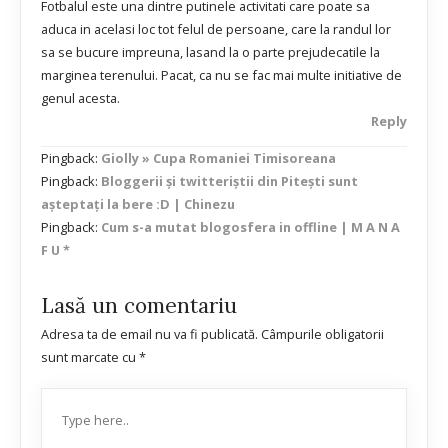
Fotbalul este una dintre putinele activitati care poate sa
aduca in acelasi loc tot felul de persoane, care la randul lor
sa se bucure impreuna, lasand la o parte prejudecatile la
marginea terenului. Pacat, ca nu se fac mai multe initiative de
genul acesta.
Reply
Pingback:
Giolly » Cupa Romaniei Timisoreana
Pingback:
Bloggerii și twitteriștii din Pitești sunt
așteptați la bere :D | Chinezu
Pingback:
Cum s-a mutat blogosfera in offline | M A N A
F U *
Lasă un comentariu
Adresa ta de email nu va fi publicată.
Câmpurile obligatorii
sunt marcate cu
*