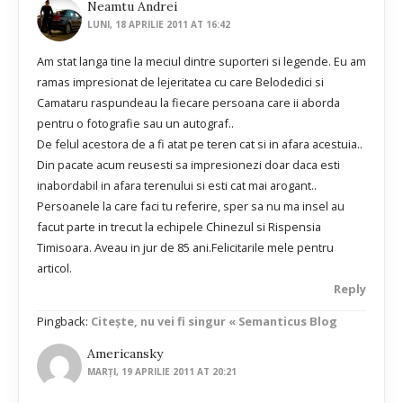
Neamtu Andrei
LUNI, 18 APRILIE 2011 AT 16:42
Am stat langa tine la meciul dintre suporteri si legende. Eu am
ramas impresionat de lejeritatea cu care Belodedici si
Camataru raspundeau la fiecare persoana care ii aborda
pentru o fotografie sau un autograf..
De felul acestora de a fi atat pe teren cat si in afara acestuia..
Din pacate acum reusesti sa impresionezi doar daca esti
inabordabil in afara terenului si esti cat mai arogant..
Persoanele la care faci tu referire, sper sa nu ma insel au
facut parte in trecut la echipele Chinezul si Rispensia
Timisoara. Aveau in jur de 85 ani.Felicitarile mele pentru
articol.
Reply
Pingback:
Citește, nu vei fi singur « Semanticus Blog
Americansky
MARȚI, 19 APRILIE 2011 AT 20:21