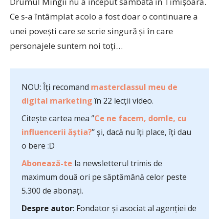
Drumul Mingii nu a început sâmbătă în Timișoara.
Ce s-a întâmplat acolo a fost doar o continuare a
unei povești care se scrie singură și în care
personajele suntem noi toți…
NOU: Îți recomand
masterclassul meu de
digital marketing
în 22 lecții video.
Citește cartea mea ”
Ce ne facem, domle, cu
influencerii ăștia?
” și, dacă nu îți place, îți dau
o bere :D
Abonează-te
la newsletterul trimis de
maximum două ori pe săptămână celor peste
5.300 de abonați.
Despre autor
: Fondator și asociat al agenției de