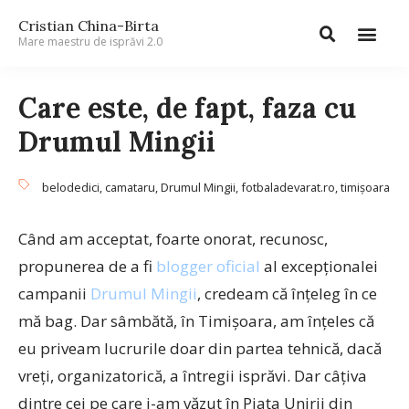
Cristian China-Birta
Mare maestru de isprăvi 2.0
Care este, de fapt, faza cu
Drumul Mingii
belodedici
,
camataru
,
Drumul Mingii
,
fotbaladevarat.ro
,
timişoara
Când am acceptat, foarte onorat, recunosc,
propunerea de a fi
blogger oficial
al excepționalei
campanii
Drumul Mingii
, credeam că înțeleg în ce
mă bag. Dar sâmbătă, în Timișoara, am înțeles că
eu priveam lucrurile doar din partea tehnică, dacă
vreți, organizatorică, a întregii isprăvi. Dar câțiva
dintre cei pe care i-am văzut în Piața Unirii din