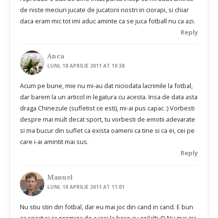
de niste meciuri jucate de jucatorii nostri in ciorapi, si chiar
daca eram mic tot imi aduc aminte ca se juca fotball nu ca azi.
Reply
Anca
LUNI, 18 APRILIE 2011 AT 10:38
Acum pe bune, mie nu mi-au dat niciodata lacrimile la fotbal,
dar barem la un articol in legatura cu acesta. Insa de data asta
draga Chinezule (sufletist ce esti), mi-ai pus capac :) Vorbesti
despre mai mult decat sport, tu vorbesti de emotii adevarate
si ma bucur din suflet ca exista oameni ca tine si ca ei, cei pe
care i-ai amintit mai sus.
Reply
Manuel
LUNI, 18 APRILIE 2011 AT 11:01
Nu stiu stiri din fotbal, dar eu mai joc din cand in cand. E bun
ca sport si ca premiza de a iesi la bere cu ceilalti :D Nu mai zic