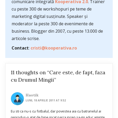
comunicare integrată
Kooperativa 2.0
. Trainer
cu peste 300 de workshopuri pe teme de
marketing digital susținute. Speaker și
moderator la peste 300 de evenimente de
business. Blogger din 2007, cu peste 13.000 de
articole scrise.
Contact
:
cristi@kooperativa.ro
11 thoughts on “Care este, de fapt, faza
cu Drumul Mingii”
Haotik
LUNI, 18 APRILIE 2011 AT 9:52
Eu sti ca nu-s cu fotbalul, dar povestea aia cu batranelul ai
reprodus-o atat de bine incat parca incep sa-mi aduc aminte