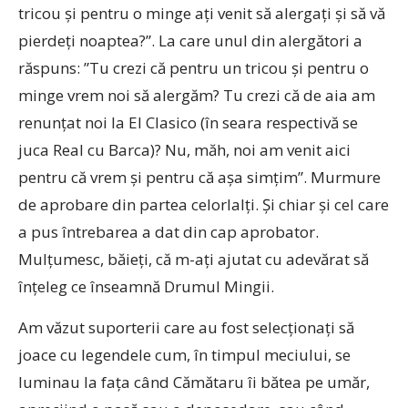
tricou și pentru o minge ați venit să alergați și să vă
pierdeți noaptea?”. La care unul din alergători a
răspuns: ”Tu crezi că pentru un tricou și pentru o
minge vrem noi să alergăm? Tu crezi că de aia am
renunțat noi la El Clasico (în seara respectivă se
juca Real cu Barca)? Nu, măh, noi am venit aici
pentru că vrem și pentru că așa simțim”. Murmure
de aprobare din partea celorlalți. Și chiar și cel care
a pus întrebarea a dat din cap aprobator.
Mulțumesc, băieți, că m-ați ajutat cu adevărat să
înțeleg ce înseamnă Drumul Mingii.
Am văzut suporterii care au fost selecționați să
joace cu legendele cum, în timpul meciului, se
luminau la fața când Cămătaru îi bătea pe umăr,