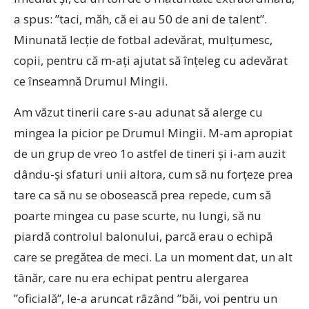
a spus: ”taci, măh, că ei au 50 de ani de talent”.
Minunată lecție de fotbal adevărat, mulțumesc,
copii, pentru că m-ați ajutat să înțeleg cu adevărat
ce înseamnă Drumul Mingii.
Am văzut tinerii care s-au adunat să alerge cu
mingea la picior pe Drumul Mingii. M-am apropiat
de un grup de vreo 1o astfel de tineri și i-am auzit
dându-și sfaturi unii altora, cum să nu forțeze prea
tare ca să nu se obosească prea repede, cum să
poarte mingea cu pase scurte, nu lungi, să nu
piardă controlul balonului, parcă erau o echipă
care se pregătea de meci. La un moment dat, un alt
tânăr, care nu era echipat pentru alergarea
”oficială”, le-a aruncat râzând ”băi, voi pentru un