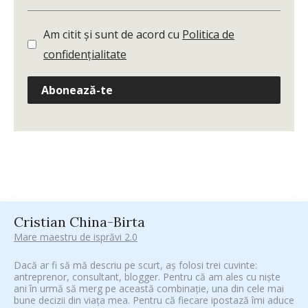
Am citit și sunt de acord cu
Politica de
confidențialitate
Abonează-te
Cristian China-Birta
Mare maestru de isprăvi 2.0
Dacă ar fi să mă descriu pe scurt, aș folosi trei cuvinte:
antreprenor, consultant, blogger. Pentru că am ales cu niște
ani în urmă să merg pe această combinație, una din cele mai
bune decizii din viața mea. Pentru că fiecare ipostază îmi aduce