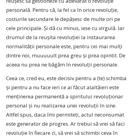
reuşesc să gestioneze cu adevărat o revoluţie
personală. Pentru că, la fel ca în orice revoluţie,
costurile secundare le depăşesc de multe ori pe
cele principale. Şi dă cu minus, iese cu virgulă. Iar
drumul de la reuşita revoluţiei la instaurarea
normalităţii personale este, pentru cei mai mulţi
dintre noi, muuuuult prea greu şi prea opintit. De
aceea nu prea ne băgăm în revoluţii personale.
Ceea ce, cred eu, este decisiv pentru a (te) schimba
şi pentru a nu face ieri ce ai făcut alaltăieri este
menţinerea permanentă a spiritului revoluţionar
personal şi nu realizarea unei revoluţii în sine.
Altfel spus, daca îmi permiteţi, actul neconsumat
este generator de progres. Ar trebui să vrei să faci
revoluţie în fiecare zi, să vrei să schimbi ceva în