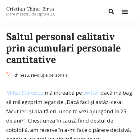
Cristian China-Birta
Mare maestru de isprăvi 2.0
Saltul personal calitativ
prin acumulari personale
cantitative
chinezu
,
revoluţie personală
Mihai Stănescu
mă întreabă pe
twitter
dacă mă bag
să mă egzprim legat de „Dacă faci şi astăzi ce-ai
făcut ieri şi alaltăieri, unde te vezi ajungând în 25
de ani?”. Chestiunea în cauză fiind destul de
cotoibilă, am rezerve în a-mi face o părere decisivă,