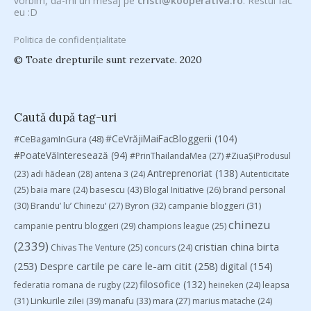
vorbim, dă-mi un mesaj pe
cristi@kooperativa.ro
. Restul fac
eu :D
Politica de confidențialitate
© Toate drepturile sunt rezervate. 2020
Caută după tag-uri
#CeVrăjiMaiFacBloggerii
(104)
#CeBagamInGura
(48)
#PoateVăInteresează
(94)
#PrinThailandaMea
(27)
#ZiuaȘiProdusul
Antreprenoriat
(138)
(23)
adi hădean
(28)
antena 3
(24)
Autenticitate
basescu
(43)
(25)
baia mare
(24)
Blogal Initiative
(26)
brand personal
(30)
Brandu’ lu’ Chinezu’
(27)
Byron
(32)
campanie bloggeri
(31)
chinezu
campanie pentru bloggeri
(29)
champions league
(25)
(2339)
cristian china birta
Chivas The Venture
(25)
concurs
(24)
(253)
Despre cartile pe care le-am citit
(258)
digital
(154)
filosofice
(132)
federatia romana de rugby
(22)
heineken
(24)
leapsa
(31)
Linkurile zilei
(39)
manafu
(33)
mara
(27)
marius matache
(24)