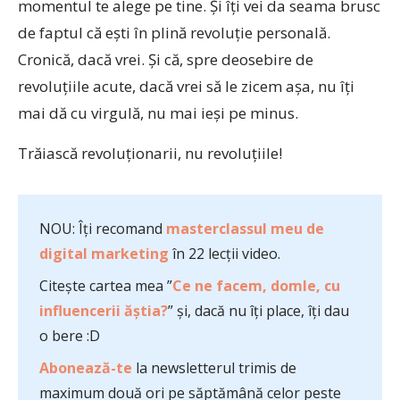
momentul te alege pe tine. Şi îţi vei da seama brusc
de faptul că eşti în plină revoluţie personală.
Cronică, dacă vrei. Şi că, spre deosebire de
revoluţiile acute, dacă vrei să le zicem aşa, nu îţi
mai dă cu virgulă, nu mai ieşi pe minus.
Trăiască revoluţionarii, nu revoluţiile!
NOU: Îți recomand
masterclassul meu de
digital marketing
în 22 lecții video.
Citește cartea mea ”
Ce ne facem, domle, cu
influencerii ăștia?
” și, dacă nu îți place, îți dau
o bere :D
Abonează-te
la newsletterul trimis de
maximum două ori pe săptămână celor peste