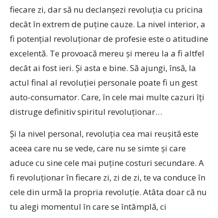
fiecare zi, dar să nu declanşezi revoluţia cu pricina
decât în extrem de puţine cauze. La nivel interior, a
fi potenţial revoluţionar de profesie este o atitudine
excelentă. Te provoacă mereu şi mereu la a fi altfel
decât ai fost ieri. Şi asta e bine. Să ajungi, însă, la
actul final al revoluţiei personale poate fi un gest
auto-consumator. Care, în cele mai multe cazuri îţi
distruge definitiv spiritul revoluţionar…
Şi la nivel personal, revoluţia cea mai reuşită este
aceea care nu se vede, care nu se simte şi care
aduce cu sine cele mai puţine costuri secundare. A
fi revoluţionar în fiecare zi, zi de zi, te va conduce în
cele din urmă la propria revoluţie. Atâta doar că nu
tu alegi momentul în care se întâmplă, ci