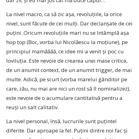
dar zic şi eu mai jos cât mă duce capul…
La nivel macro, ca să zic aşa, revoluţiile, la orice
nivel, sunt făcute de cei mulţi. Dar declanşate de cei
puţini. Oricum revoluţiile mari nu se întâmplă aşa
hop ţop (Boc, vorba lui Nicolăescu la moţiune), pe
principiul mamăăăă, ce idee mi-a venit şi poc cu
loviluţia. Este nevoie de crearea unei mase critice,
de un anumit context, de un anumit trigger, de mai
multe. Adică, pe scurt (vorba marelui gânditor pe
care, zău, nu mai are nici un rost să îl nominalizez),
este nevoie de o acumulare cantitativă pentru a
reuşi un salt calitativ.
La nivel personal, însă, lucrurile sunt puţintel
diferite. Dar aproape la fel. Puţini dintre noi fac şi