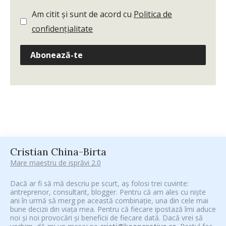
Am citit și sunt de acord cu
Politica de
confidențialitate
Abonează-te
Cristian China-Birta
Mare maestru de isprăvi 2.0
Dacă ar fi să mă descriu pe scurt, aș folosi trei cuvinte:
antreprenor, consultant, blogger. Pentru că am ales cu niște
ani în urmă să merg pe această combinație, una din cele mai
bune decizii din viața mea. Pentru că fiecare ipostază îmi aduce
noi și noi provocări și beneficii de fiecare dată. Dacă vrei să