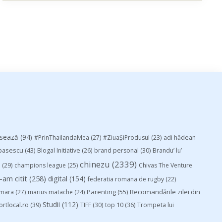
esează
(94)
#PrinThailandaMea
(27)
#ZiuaȘiProdusul
(23)
adi hădean
basescu
(43)
Blogal Initiative
(26)
brand personal
(30)
Brandu’ lu’
chinezu
(2339)
i
(29)
champions league
(25)
Chivas The Venture
-am citit
(258)
digital
(154)
federatia romana de rugby
(22)
Parenting
(55)
Recomandările zilei din
mara
(27)
marius matache
(24)
Studii
(112)
ortlocal.ro
(39)
TIFF
(30)
top 10
(36)
Trompeta lui