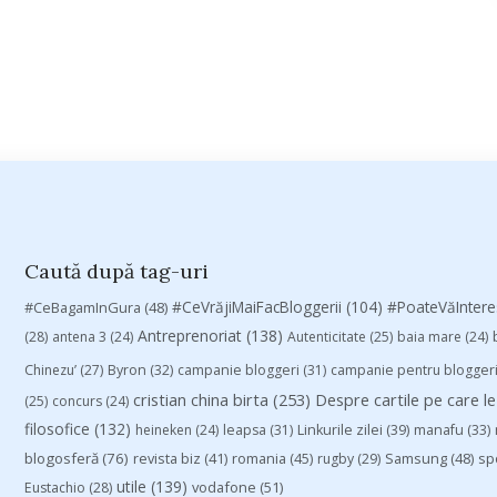
Caută după tag-uri
#CeVrăjiMaiFacBloggerii
(104)
#CeBagamInGura
(48)
#PoateVăInter
Antreprenoriat
(138)
(28)
antena 3
(24)
Autenticitate
(25)
baia mare
(24)
Chinezu’
(27)
Byron
(32)
campanie bloggeri
(31)
campanie pentru blogger
cristian china birta
(253)
Despre cartile pe care le
(25)
concurs
(24)
filosofice
(132)
heineken
(24)
leapsa
(31)
Linkurile zilei
(39)
manafu
(33)
blogosferă
(76)
revista biz
(41)
romania
(45)
Samsung
(48)
rugby
(29)
sp
utile
(139)
vodafone
(51)
Eustachio
(28)