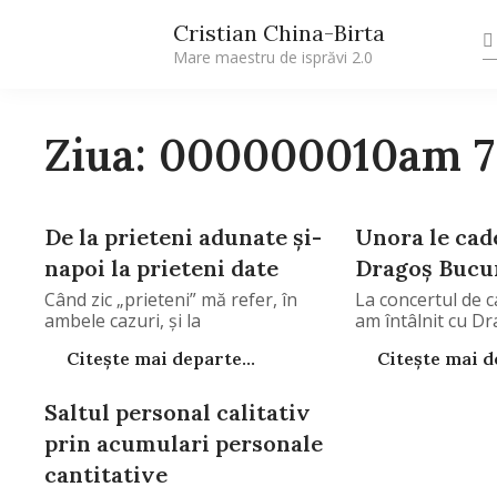
Cristian China-Birta
Mare maestru de isprăvi 2.0
Ziua: 000000010am 
De la prieteni adunate şi-
Unora le cade
napoi la prieteni date
Dragoş Bucu
Când zic „prieteni” mă refer, în
La concertul de c
ambele cazuri, şi la
am întâlnit cu D
Citește mai departe...
Citește mai de
Saltul personal calitativ
prin acumulari personale
cantitative