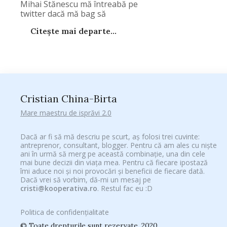
Mihai Stănescu mă întreabă pe
twitter dacă mă bag să
Citește mai departe...
Cristian China-Birta
Mare maestru de isprăvi 2.0
Dacă ar fi să mă descriu pe scurt, aș folosi trei cuvinte:
antreprenor, consultant, blogger. Pentru că am ales cu niște
ani în urmă să merg pe această combinație, una din cele
mai bune decizii din viața mea. Pentru că fiecare ipostază
îmi aduce noi și noi provocări și beneficii de fiecare dată.
Dacă vrei să vorbim, dă-mi un mesaj pe
cristi@kooperativa.ro
. Restul fac eu :D
Politica de confidențialitate
© Toate drepturile sunt rezervate. 2020