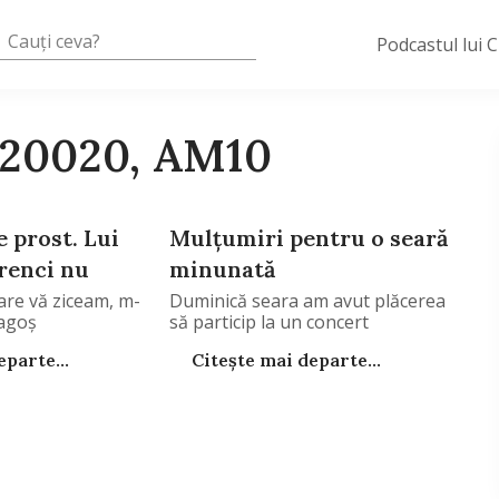
Podcastul lui 
720020, AM10
 prost. Lui
Mulţumiri pentru o seară
renci nu
minunată
are vă ziceam, m-
Duminică seara am avut plăcerea
ragoş
să particip la un concert
parte...
Citește mai departe...