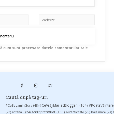
lă cum sunt procesate datele comentariilor tale
.
Caută după tag-uri
#CeVrăjiMaiFacBloggerii
(104)
#CeBagamInGura
(48)
#PoateVăInter
Antreprenoriat
(138)
(28)
antena 3
(24)
Autenticitate
(25)
baia mare
(24)