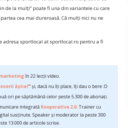
in de la mulţi” poate fi una din variantele cu care
a e partea cea mai dureroasă. Că mulţi nici nu ne
 adresa sportlocal at sportlocal.ro pentru a fi
 marketing
în 22 lecții video.
ncerii ăștia?
” și, dacă nu îți place, îți dau o bere :D
uă ori pe săptămână celor peste 5.300 de abonați.
comunicare integrată
Kooperativa 2.0
. Trainer cu
ital susținute. Speaker și moderator la peste 300
te 13.000 de articole scrise.