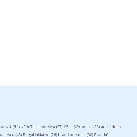
esează
(94)
#PrinThailandaMea
(27)
#ZiuaȘiProdusul
(23)
adi hădean
basescu
(43)
Blogal Initiative
(26)
brand personal
(30)
Brandu’ lu’