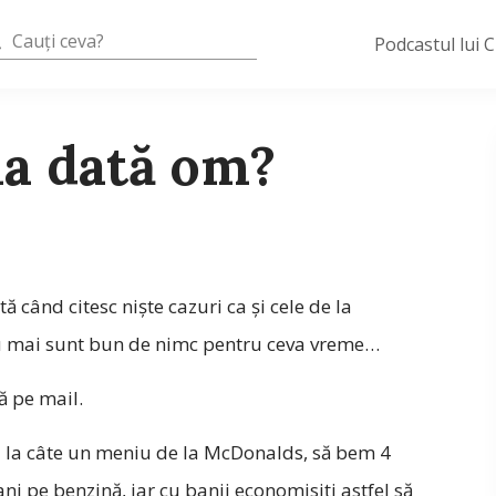
Podcastul lui 
ma dată om?
ă când citesc nişte cazuri ca şi cele de la
 mai sunt bun de nimc pentru ceva vreme…
ă pe mail.
a la câte un meniu de la McDonalds, să bem 4
ni pe benzină, iar cu banii economisiţi astfel să