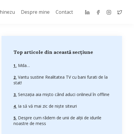
Chinezu
Despre mine
Contact
Top articole din această secțiune
Mda…
Vantu sustine Realitatea TV cu bani furati de la
stat!
Senzaţia aia mişto când aduci onlineul în offline
Ia să vă mai zic de nişte siteuri
Despre cum râdem de unii de alții de idurile
noastre de mess