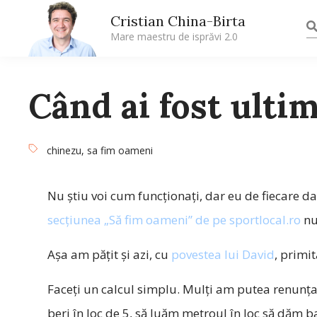
Cristian China-Birta
Mare maestru de isprăvi 2.0
Când ai fost ulti
chinezu
,
sa fim oameni
Nu ştiu voi cum funcţionaţi, dar eu de fiecare dat
secţiunea „Să fim oameni” de pe sportlocal.ro
nu
Aşa am păţit şi azi, cu
povestea lui David
, primit
Faceţi un calcul simplu. Mulţi am putea renunţ
beri în loc de 5, să luăm metroul în loc să dăm ba