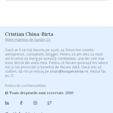
Cristian China-Birta
Mare maestru de isprăvi 2.0
Dacă ar fi să mă descriu pe scurt, aș folosi trei cuvinte:
antreprenor, consultant, blogger. Pentru că am ales cu niște
ani în urmă să merg pe această combinație, una din cele mai
bune decizii din viața mea. Pentru că fiecare ipostază îmi aduce
noi și noi provocări și beneficii de fiecare dată. Dacă vrei să
vorbim, dă-mi un mesaj pe
cristi@kooperativa.ro
. Restul fac
eu :D
Politica de confidențialitate
© Toate drepturile sunt rezervate. 2020