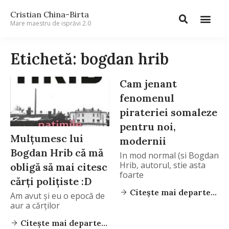
Cristian China-Birta
Mare maestru de isprăvi 2.0
Etichetă: bogdan hrib
Cam jenant
fenomenul
pirateriei somaleze
pentru noi,
Mulțumesc lui
modernii
Bogdan Hrib că mă
In mod normal (si Bogdan
Hrib, autorul, stie asta
obligă să mai citesc
foarte
cărți polițiste :D
Citește mai departe...
Am avut și eu o epocă de
aur a cărților
Citește mai departe...