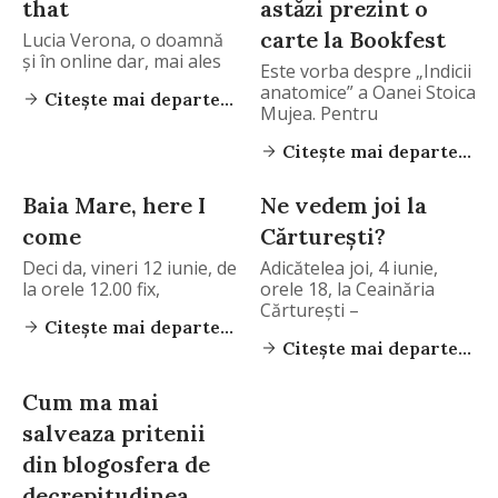
that
astăzi prezint o
carte la Bookfest
Lucia Verona, o doamnă
şi în online dar, mai ales
Este vorba despre „Indicii
anatomice” a Oanei Stoica
Citește mai departe...
Mujea. Pentru
Citește mai departe...
Baia Mare, here I
Ne vedem joi la
come
Cărtureşti?
Deci da, vineri 12 iunie, de
Adicătelea joi, 4 iunie,
la orele 12.00 fix,
orele 18, la Ceainăria
Cărtureşti –
Citește mai departe...
Citește mai departe...
Cum ma mai
salveaza pritenii
din blogosfera de
decrepitudinea