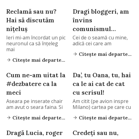
Reclamă sau nu?
Dragi bloggeri, am
Hai să discutăm
învins
niţeluş
comunismul…
Ieri mi-am încordat un pic
Cei de o seamă cu mine,
neuronul ca să înţeleg
adică cei care am
mai
Citește mai departe...
Citește mai departe...
Cum ne-am uitat la
Da’, tu Oana, tu, hai
#dezbatere ca la
ca le ai cat de cat
meci
cu scrisul!
Aseara pe inserate chair
Am citit (pe avion inspre
am avut o seara faina. Si
Milano) cartea pe care cu
Citește mai departe...
Citește mai departe...
Dragă Lucia, roger
Credeţi sau nu,