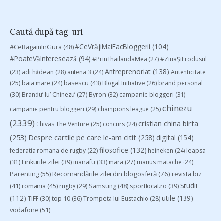
Caută după tag-uri
#CeVrăjiMaiFacBloggerii
(104)
#CeBagamInGura
(48)
#PoateVăInteresează
(94)
#PrinThailandaMea
(27)
#ZiuaȘiProdusul
Antreprenoriat
(138)
(23)
adi hădean
(28)
antena 3
(24)
Autenticitate
basescu
(43)
(25)
baia mare
(24)
Blogal Initiative
(26)
brand personal
(30)
Brandu’ lu’ Chinezu’
(27)
Byron
(32)
campanie bloggeri
(31)
chinezu
campanie pentru bloggeri
(29)
champions league
(25)
(2339)
cristian china birta
Chivas The Venture
(25)
concurs
(24)
(253)
Despre cartile pe care le-am citit
(258)
digital
(154)
filosofice
(132)
federatia romana de rugby
(22)
heineken
(24)
leapsa
(31)
Linkurile zilei
(39)
manafu
(33)
mara
(27)
marius matache
(24)
Parenting
(55)
Recomandările zilei din blogosferă
(76)
revista biz
Studii
(41)
romania
(45)
Samsung
(48)
rugby
(29)
sportlocal.ro
(39)
(112)
utile
(139)
TIFF
(30)
top 10
(36)
Trompeta lui Eustachio
(28)
vodafone
(51)