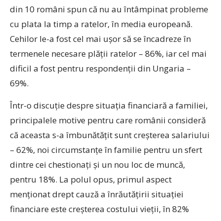
din 10 români spun că nu au întâmpinat probleme
cu plata la timp a ratelor, în media europeană.
Cehilor le-a fost cel mai ușor să se încadreze în
termenele necesare plății ratelor – 86%, iar cel mai
dificil a fost pentru respondenții din Ungaria –
69%.
Într-o discuție despre situația financiară a familiei,
principalele motive pentru care românii consideră
că aceasta s-a îmbunătățit sunt creșterea salariului
– 62%, noi circumstanțe în familie pentru un sfert
dintre cei chestionați și un nou loc de muncă,
pentru 18%. La polul opus, primul aspect
menționat drept cauză a înrăutățirii situaţiei
financiare este creșterea costului vieții, în 82%