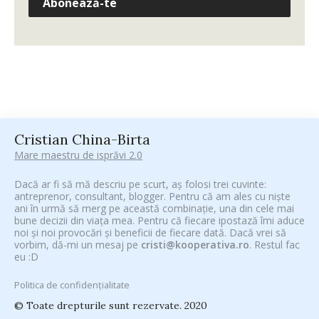
Abonează-te
Cristian China-Birta
Mare maestru de isprăvi 2.0
Dacă ar fi să mă descriu pe scurt, aș folosi trei cuvinte:
antreprenor, consultant, blogger. Pentru că am ales cu niște
ani în urmă să merg pe această combinație, una din cele mai
bune decizii din viața mea. Pentru că fiecare ipostază îmi aduce
noi și noi provocări și beneficii de fiecare dată. Dacă vrei să
vorbim, dă-mi un mesaj pe
cristi@kooperativa.ro
. Restul fac
eu :D
Politica de confidențialitate
© Toate drepturile sunt rezervate. 2020