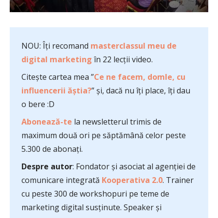
NOU: Îți recomand
masterclassul meu de
digital marketing
în 22 lecții video.
Citește cartea mea ”
Ce ne facem, domle, cu
influencerii ăștia?
” și, dacă nu îți place, îți dau
o bere :D
Abonează-te
la newsletterul trimis de
maximum două ori pe săptămână celor peste
5.300 de abonați.
Despre autor
: Fondator și asociat al agenției de
comunicare integrată
Kooperativa 2.0
. Trainer
cu peste 300 de workshopuri pe teme de
marketing digital susținute. Speaker și