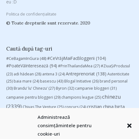
eu :D
Politica de confidențialitate
© Toate drepturile sunt rezervate. 2020
Caută după tag-uri
#CeVrăjiMaiFacBloggerii
(104)
#CeBagamInGura
(48)
#PoateVăInteresează
(94)
#PrinThailandaMea
(27)
#ZiuaȘiProdusul
Antreprenoriat
(138)
(23)
adi hădean
(28)
antena 3
(24)
Autenticitate
basescu
(43)
(25)
baia mare
(24)
Blogal Initiative
(26)
brand personal
(30)
Brandu’ lu’ Chinezu’
(27)
Byron
(32)
campanie bloggeri
(31)
chinezu
campanie pentru bloggeri
(29)
champions league
(25)
(2339)
cristian china birta
Chivas The Venture
(25)
concurs
(24)
(253)
Despre cartile pe care le-am citit
(258)
digital
(154)
Administrează
filosofice
(132)
federatia romana de rugby
(22)
heineken
(24)
leapsa
consimțămintele pentru
(31)
Linkurile zilei
(39)
manafu
(33)
mara
(27)
marius matache
(24)
cookie-uri
Parenting
(55)
Recomandările zilei din blogosferă
(76)
revista biz