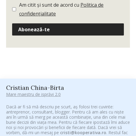
Am citit și sunt de acord cu
Politica de
confidențialitate
Abonează-te
Cristian China-Birta
Mare maestru de isprăvi 2.0
Dacă ar fi să mă descriu pe scurt, aș folosi trei cuvinte:
antreprenor, consultant, blogger. Pentru că am ales cu niște
ani în urmă să merg pe această combinație, una din cele mai
bune decizii din viața mea. Pentru că fiecare ipostază îmi aduce
noi și noi provocări și beneficii de fiecare dată. Dacă vrei să
vorbim, dă-mi un mesaj pe
cristi@kooperativa.ro
. Restul fac