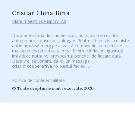
Cristian China-Birta
Mare maestru de isprăvi 2.0
Dacă ar fi să mă descriu pe scurt, aș folosi trei cuvinte:
antreprenor, consultant, blogger. Pentru că am ales cu niște
ani în urmă să merg pe această combinație, una din cele
mai bune decizii din viața mea. Pentru că fiecare ipostază
îmi aduce noi și noi provocări și beneficii de fiecare dată.
Dacă vrei să vorbim, dă-mi un mesaj pe
cristi@kooperativa.ro
. Restul fac eu :D
Politica de confidențialitate
© Toate drepturile sunt rezervate. 2020