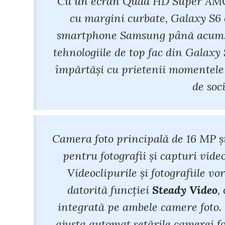
Cu un ecran Quad HD Super AMOLE
cu margini curbate, Galaxy S6 
smartphone Samsung până acum. C
tehnologiile de top fac din Galaxy 
împărtăși cu prietenii momentele 
de soc
Camera foto principală de 16 MP ș
pentru fotografii și capturi vide
Videoclipurile și fotografiile vo
datorită funcției
Steady Video
,
integrată pe ambele camere foto.
ajusta automat setările camerei fo