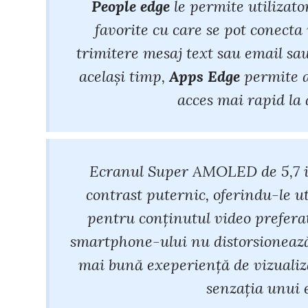
People edge
le permite utilizato
favorite cu care se pot conecta
trimitere mesaj text sau email sau
acelaşi timp,
Apps Edge
permite a
acces mai rapid la 
Ecranul Super AMOLED de 5,7 inc
contrast puternic, oferindu-le ut
pentru conținutul video preferat
smartphone-ului nu distorsionează 
mai bună exeperiență de vizualiza
senzația unui 