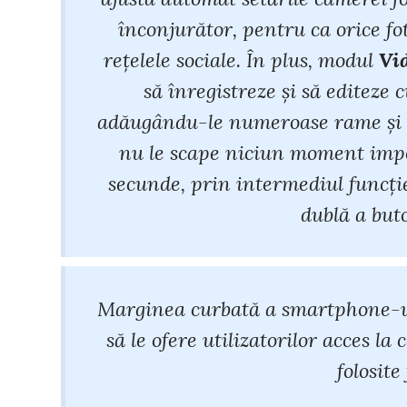
înconjurător, pentru ca orice fot
rețelele sociale. În plus, modul
Vid
să înregistreze și să editeze 
adăugându-le numeroase rame și efe
nu le scape niciun moment impo
secunde, prin intermediul funcți
dublă a but
Marginea curbată a smartphone-ulu
să le ofere utilizatorilor acces la 
folosite