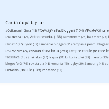
Caută după tag-uri
#CeVrăjiMaiFacBloggerii
(104)
#CeBagamInGura
(48)
#PoateVăInter
Antreprenoriat
(138)
(28)
antena 3
(24)
Autenticitate
(25)
baia mare
(24)
Chinezu’
(27)
Byron
(32)
campanie bloggeri
(31)
campanie pentru blogger
cristian china birta
(253)
Despre cartile pe care le
(25)
concurs
(24)
filosofice
(132)
heineken
(24)
leapsa
(31)
Linkurile zilei
(39)
manafu
(33)
blogosferă
(76)
revista biz
(41)
romania
(45)
Samsung
(48)
rugby
(29)
sp
utile
(139)
vodafone
(51)
Eustachio
(28)