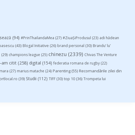
esează
(94)
#PrinThailandaMea
(27)
#ZiuaȘiProdusul
(23)
adi hădean
basescu
(43)
Blogal Initiative
(26)
brand personal
(30)
Brandu’ lu’
chinezu
(2339)
i
(29)
champions league
(25)
Chivas The Venture
-am citit
(258)
digital
(154)
federatia romana de rugby
(22)
Parenting
(55)
Recomandările zilei din
mara
(27)
marius matache
(24)
Studii
(112)
ortlocal.ro
(39)
TIFF
(30)
top 10
(36)
Trompeta lui