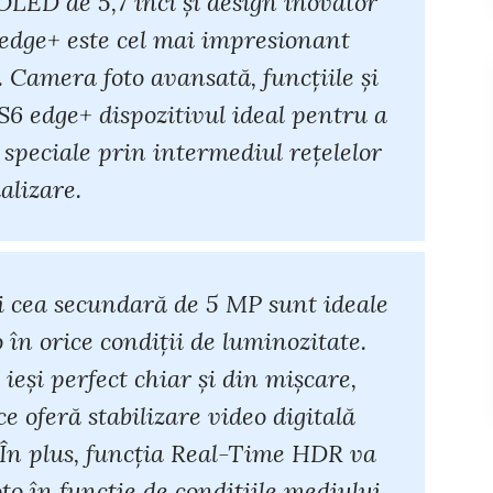
D de 5,7 inci şi design inovator
edge+ este cel mai impresionant
amera foto avansată, funcțiile și
S6 edge+ dispozitivul ideal pentru a
speciale prin intermediul rețelelor
ializare.
i cea secundară de 5 MP sunt ideale
o în orice condiții de luminozitate.
r ieși perfect chiar și din mișcare,
 ce oferă stabilizare video digitală
 În plus, funcția Real-Time HDR va
to în funcție de condițiile mediului