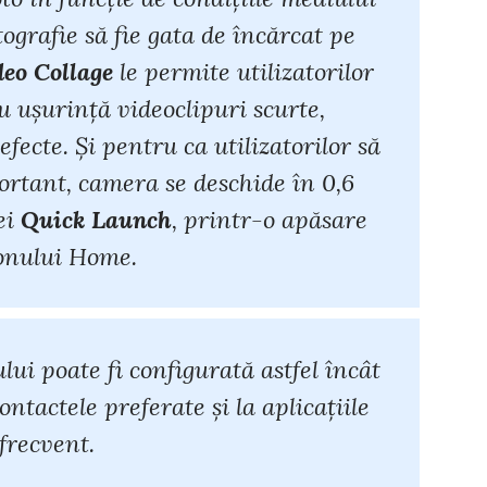
ografie să fie gata de încărcat pe
eo Collage
le permite utilizatorilor
cu ușurință videoclipuri scurte,
cte. Și pentru ca utilizatorilor să
rtant, camera se deschide în 0,6
ei
Quick Launch
, printr-o apăsare
onului Home.
i poate fi configurată astfel încât
contactele preferate și la aplicațiile
 frecvent.