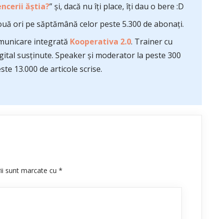
ncerii ăștia?
” și, dacă nu îți place, îți dau o bere :D
uă ori pe săptămână celor peste 5.300 de abonați.
comunicare integrată
Kooperativa 2.0
. Trainer cu
ital susținute. Speaker și moderator la peste 300
te 13.000 de articole scrise.
rii sunt marcate cu
*