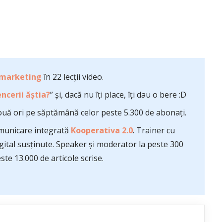
 marketing
în 22 lecții video.
ncerii ăștia?
” și, dacă nu îți place, îți dau o bere :D
uă ori pe săptămână celor peste 5.300 de abonați.
comunicare integrată
Kooperativa 2.0
. Trainer cu
ital susținute. Speaker și moderator la peste 300
te 13.000 de articole scrise.