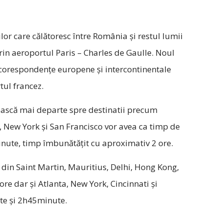
or care călătoresc între România şi restul lumii
in aeroportul Paris – Charles de Gaulle. Noul
 corespondențe europene și intercontinentale
ul francez.
rească mai departe spre destinatii precum
 New York și San Francisco vor avea ca timp de
ute, timp îmbunătățit cu aproximativ 2 ore.
e din Saint Martin, Mauritius, Delhi, Hong Kong,
e dar și Atlanta, New York, Cincinnati și
te și 2h45minute.