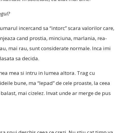
ogul?
u umarul incercand sa “intorc” scara valorilor care,
njeaza cand prostia, minciuna, marlania, rea-
sau, mai rau, sunt considerate normale. Inca imi
lasata sa decida.
umea mea si intru in lumea altora. Trag cu
ideile bune, ma “lepad” de cele proaste, la ceea
alast, mai cizelez. Invat unde ar merge de pus
 sa spui deschis ceea ce crezi. Nu stiu cat timp va