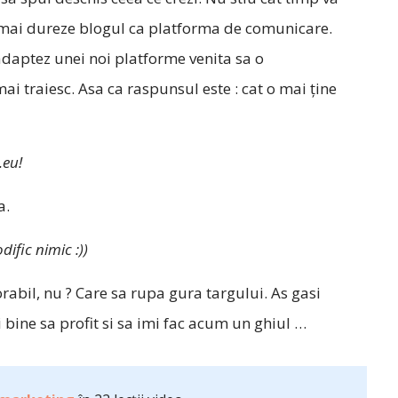
sa mai dureze blogul ca platforma de comunicare.
daptez unei noi platforme venita sa o
ai traiesc. Asa ca raspunsul este : cat o mai ţine
.eu!
a.
ific nimic :))
abil, nu ? Care sa rupa gura targului. As gasi
i bine sa profit si sa imi fac acum un ghiul …