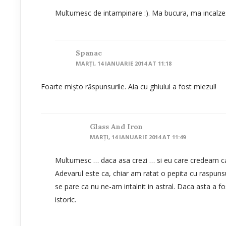
Multumesc de intampinare :). Ma bucura, ma incalze
Spanac
MARȚI, 14 IANUARIE 2014 AT 11:18
Foarte mișto răspunsurile. Aia cu ghiulul a fost miezul!
Glass And Iron
MARȚI, 14 IANUARIE 2014 AT 11:49
Multumesc … daca asa crezi … si eu care credeam ca a
Adevarul este ca, chiar am ratat o pepita cu raspunsul
se pare ca nu ne-am intalnit in astral. Daca asta a f
istoric.