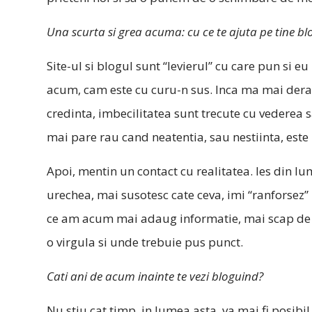
Una scurta si grea acuma: cu ce te ajuta pe tine bl
Site-ul si blogul sunt “levierul” cu care pun si e
acum, cam este cu curu-n sus. Inca ma mai dera
credinta, imbecilitatea sunt trecute cu vederea 
mai pare rau cand neatentia, sau nestiinta, este 
Apoi, mentin un contact cu realitatea. Ies din l
urechea, mai susotesc cate ceva, imi “ranforsez” 
ce am acum mai adaug informatie, mai scap de b
o virgula si unde trebuie pus punct.
Cati ani de acum inainte te vezi bloguind?
Nu stiu cat timp, in lumea asta, va mai fi posibil