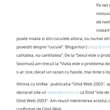
Pe net
minunat
de nad
inseama
poate invata si din cucuiele altora, nu numai di
povestit despre “cucuie”. Blogaritul (
Glass & Iro
calitatea, nu cantitatea”. De la “Sexul este o prob
Seximus) am trecut la “Viata este o problema de 
s-ar zice, decat un cazan cu fasole, mai bine o lop
Vitrina cu trofee : publicatia “Ghid Web 2003″, 
declarat site-ul
www.seximus.ro
ca fiind “site de
Ghid Web 2003″. Am reusit mentinerea acestui ono
confirmat de Ghid Web.