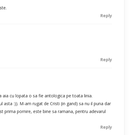
ste.
Reply
Reply
ia cu lopata o sa fie antologica pe toata linia.
 asta :)). M-am rugat de Cristi (in gand) sa nu il puna dar
ost prima pornire, este bine sa ramana, pentru adevarul
Reply