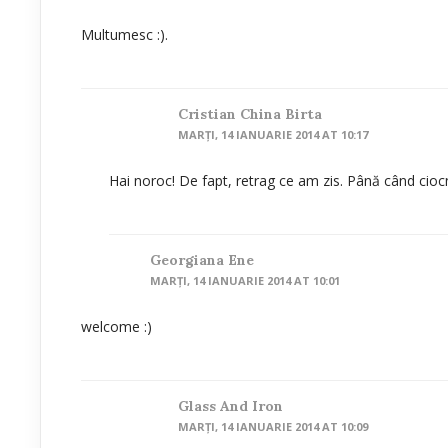
Multumesc :).
Cristian China Birta
MARȚI, 14 IANUARIE 2014 AT 10:17
Hai noroc! De fapt, retrag ce am zis. Până când ciocn
Georgiana Ene
MARȚI, 14 IANUARIE 2014 AT 10:01
welcome :)
Glass And Iron
MARȚI, 14 IANUARIE 2014 AT 10:09