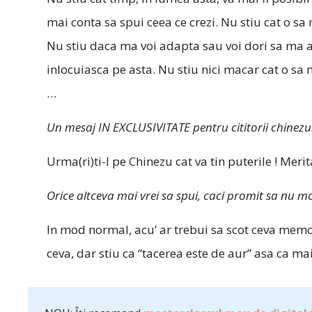
mai conta sa spui ceea ce crezi. Nu stiu cat o 
Nu stiu daca ma voi adapta sau voi dori sa ma a
inlocuiasca pe asta. Nu stiu nici macar cat o sa m
…
Un mesaj IN EXCLUSIVITATE pentru cititorii chinezu
Urma(ri)ti-l pe Chinezu cat va tin puterile ! Merit
Orice altceva mai vrei sa spui, caci promit sa nu mod
In mod normal, acu’ ar trebui sa scot ceva memor
ceva, dar stiu ca “tacerea este de aur” asa ca ma