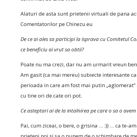
Alaturi de asta sunt prietenii virtuali de pana a
Comentatorilor pe Chinezu.eu
De ce ai ales sa participi la isprava cu Comitetul 
ce beneficiu ai vrut sa obtii?
Poate nu ma crezi, dar nu am urmarit vreun bene
Am gasit (ca mai mereu) subiecte interesante car
perioada in care am fost mai putin „aglomerat” 
cu tine ori de cate ori pot.
Ce asteptari ai de la intalnirea pe care o sa o ave
Pai, cum ziceai, o bere, o grisina … :)) … ca te-am 
prieteni noi si sa o punem de o schimbare de men