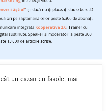
 marketing
în 22 lecții video.
ncerii ăștia?
” și, dacă nu îți place, îți dau o bere :D
uă ori pe săptămână celor peste 5.300 de abonați.
comunicare integrată
Kooperativa 2.0
. Trainer cu
ital susținute. Speaker și moderator la peste 300
te 13.000 de articole scrise.
cât un cazan cu fasole, mai