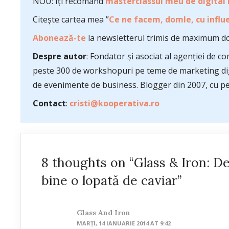
NOU: Îți recomand
masterclassul meu de digital
Citește cartea mea ”
Ce ne facem, domle, cu influe
Abonează-te
la newsletterul trimis de maximum do
Despre autor
: Fondator și asociat al agenției de 
peste 300 de workshopuri pe teme de marketing dig
de evenimente de business. Blogger din 2007, cu pes
Contact
:
cristi@kooperativa.ro
8 thoughts on “Glass & Iron: De
bine o lopată de caviar”
Glass And Iron
MARȚI, 14 IANUARIE 2014 AT 9:42