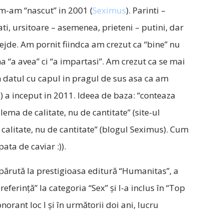
 m-am “nascut” in 2001 (
Seximus
). Parinti –
i, ursitoare – asemenea, prieteni – putini, dar
ejde. Am pornit fiindca am crezut ca “bine” nu
 “a avea” ci “a impartasi”. Am crezut ca se mai
n datul cu capul in pragul de sus asa ca am
n
) a inceput in 2011. Ideea de baza: “conteaza
lema de calitate, nu de cantitate” (site-ul
calitate, nu de cantitate” (blogul Seximus). Cum
ata de caviar :)).
apărută la prestigioasa editură “Humanitas”, a
 referinţă” la categoria “Sex” şi l-a inclus în “Top
rant loc I şi în următorii doi ani, lucru