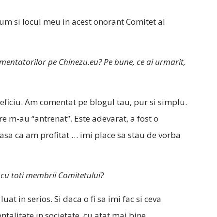
cum si locul meu in acest onorant Comitet al
Comentatorilor pe Chinezu.eu? Pe bune, ce ai urmarit,
ficiu. Am comentat pe blogul tau, pur si simplu.
e m-au “antrenat”. Este adevarat, a fost o
asa ca am profitat … imi place sa stau de vorba
m cu toti membrii Comitetului?
luat in serios. Si daca o fi sa imi fac si ceva
talitate in societate, cu atat mai bine.