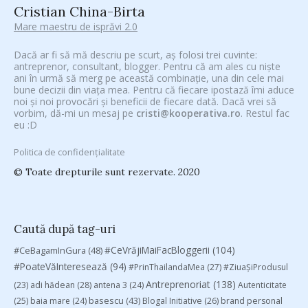
Cristian China-Birta
Mare maestru de isprăvi 2.0
Dacă ar fi să mă descriu pe scurt, aș folosi trei cuvinte:
antreprenor, consultant, blogger. Pentru că am ales cu niște
ani în urmă să merg pe această combinație, una din cele mai
bune decizii din viața mea. Pentru că fiecare ipostază îmi aduce
noi și noi provocări și beneficii de fiecare dată. Dacă vrei să
vorbim, dă-mi un mesaj pe
cristi@kooperativa.ro
. Restul fac
eu :D
Politica de confidențialitate
© Toate drepturile sunt rezervate. 2020
Caută după tag-uri
#CeVrăjiMaiFacBloggerii
(104)
#CeBagamInGura
(48)
#PoateVăInteresează
(94)
#PrinThailandaMea
(27)
#ZiuaȘiProdusul
Antreprenoriat
(138)
(23)
adi hădean
(28)
antena 3
(24)
Autenticitate
basescu
(43)
(25)
baia mare
(24)
Blogal Initiative
(26)
brand personal