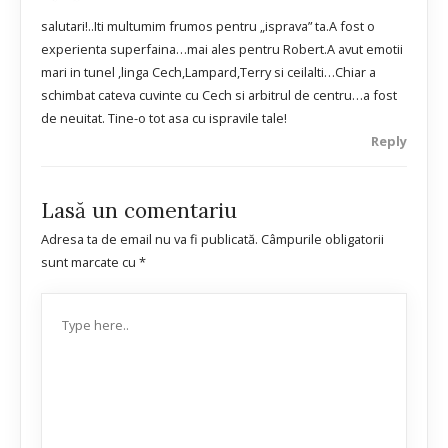
salutari!..Iti multumim frumos pentru „isprava” ta.A fost o
experienta superfaina…mai ales pentru Robert.A avut emotii
mari in tunel ,linga Cech,Lampard,Terry si ceilalti…Chiar a
schimbat cateva cuvinte cu Cech si arbitrul de centru…a fost
de neuitat. Tine-o tot asa cu ispravile tale!
Reply
Lasă un comentariu
Adresa ta de email nu va fi publicată.
Câmpurile obligatorii
sunt marcate cu
*