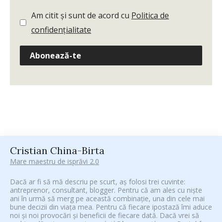
Am citit și sunt de acord cu
Politica de
confidențialitate
Abonează-te
Cristian China-Birta
Mare maestru de isprăvi 2.0
Dacă ar fi să mă descriu pe scurt, aș folosi trei cuvinte:
antreprenor, consultant, blogger. Pentru că am ales cu niște
ani în urmă să merg pe această combinație, una din cele mai
bune decizii din viața mea. Pentru că fiecare ipostază îmi aduce
noi și noi provocări și beneficii de fiecare dată. Dacă vrei să