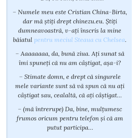
– Numele meu este Cristian China-Birta,
dar mă ştiţi drept chinezu.eu. Ştiţi
dumneavoastră, v-aţi înscris la mine
băiatul
pentru meciul Steaua cu Chelsea
.
– Aaaaaaaa, da, bună ziua. Aţi sunat să
îmi spuneţi că nu am câştigat, aşa-i?
– Stimate domn, e drept că singurele
mele variante sunt să vă spun că nu aţi
câştigat sau, cealaltă, că aţi câştigat…
– (mă întrerupe) Da, bine, mulţumesc
frumos oricum pentru telefon şi că am
putut participa…