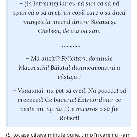
– (în întrerup) iar eu vă sun ca să vă
spun că o să aveţi un copil care o să ducă
mingea la meciul dintre Steaua şi
Chelsea, de aia vă sun.
– ………….
– Mă auziţi? Felicitări, domnule
Macovschi! Băiatul dumneavoastră a
câştigat!
– Vaaaaaai, nu pot să cred! Nu pooooot să
creeeeed! Ce bucurie! Extraordinar ce
veste mi-aţi dat! Ce bucuros o să fie
Robert!
(Şi tot aşa câteva minute bune, timp în care nu l-am