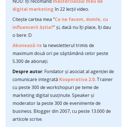
NOU: Îți recomand
masterclassul meu de
digital marketing
în 22 lecții video.
Citește cartea mea ”
Ce ne facem, domle, cu
influencerii ăștia?
” și, dacă nu îți place, îți dau
o bere :D
Abonează-te
la newsletterul trimis de
maximum două ori pe săptămână celor peste
5.300 de abonați.
Despre autor
: Fondator și asociat al agenției de
comunicare integrată
Kooperativa 2.0
. Trainer
cu peste 300 de workshopuri pe teme de
marketing digital susținute. Speaker și
moderator la peste 300 de evenimente de
business. Blogger din 2007, cu peste 13.000 de
articole scrise.