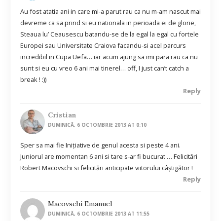
Au fost atatia ani in care mi-a parut rau ca nu m-am nascut mai
devreme ca sa prind si eu nationala in perioada ei de glorie,
Steaua lu’ Ceausescu batandu-se de la egal la egal cu fortele
Europei sau Universitate Craiova facandu-si acel parcurs
incredibil in Cupa Uefa… iar acum ajung sa imi para rau ca nu
sunt si eu cu vreo 6 ani mai tinerel… off, I just can’t catch a
break ! :))
Reply
Cristian
DUMINICĂ, 6 OCTOMBRIE 2013 AT 0:10
Sper sa mai fie Inițiative de genul acesta si peste 4 ani.
Juniorul are momentan 6 ani si tare s-ar fi bucurat … Felicitări
Robert Macovschi si felicitări anticipate viitorului câștigător !
Reply
Macovschi Emanuel
DUMINICĂ, 6 OCTOMBRIE 2013 AT 11:55