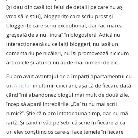
[şi dau din casă tot felul de detalii pe care nu aş
vrea să le ştiu], bloggeriţe care scriu prost şi
bloggeriţe care scriu excepţional, dar fac marea
greşeală de a nu „intra” în blogosferă. Adică nu
interacţionează cu ceilalţi bloggeri, nu lasă un
comentariu pe nicăieri, nu îşi promovează nicicum
articolele şi-atunci nu aude mai nimeni de ele.
Eu am avut avantajul de a împărţi apartamentul cu
un
A-lister
în ultimii cinci ani, aşa că de fiecare dată
când îmi abandonez blogul mai mult de două zile,
încep să apară întrebările: „Da’ tu nu mai scrii
nimic?”. Ştie că n-am întotdeauna timp, dar nu mă
iartă. Şi când îl văd pe Sebi că scrie în fiecare zi ca
un elev conştiincios care-şi face temele în fiecare