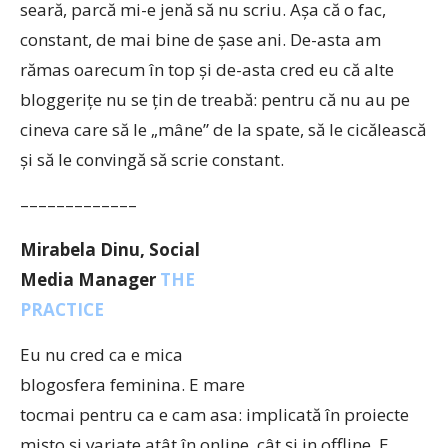
seară, parcă mi-e jenă să nu scriu. Aşa că o fac,
constant, de mai bine de şase ani. De-asta am
rămas oarecum în top şi de-asta cred eu că alte
bloggeriţe nu se ţin de treabă: pentru că nu au pe
cineva care să le „mâne” de la spate, să le cicălească
şi să le convingă să scrie constant.
–––––––––––––
Mirabela Dinu, Social
Media Manager
THE
PRACTICE
Eu nu cred ca e mica
blogosfera feminina. E mare
tocmai pentru ca e cam asa: implicată în proiecte
mișto și variate atât în online, cât și in offline. E