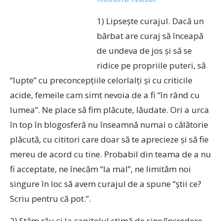
1) Lipseşte curajul. Dacă un
bărbat are curaj să înceapă
de undeva de jos şi să se
ridice pe propriile puteri, să
“lupte” cu preconcepţiile celorlalţi şi cu criticile
acide, femeile cam simt nevoia de a fi “în rând cu
lumea”. Ne place să fim plăcute, lăudate. Ori a urca
în top în blogosferă nu înseamnă numai o călătorie
plăcută, cu cititori care doar să te aprecieze şi să fie
mereu de acord cu tine. Probabil din teama de a nu
fi acceptate, ne înecăm “la mal”, ne limităm noi
singure în loc să avem curajul de a spune “ştii ce?
Scriu pentru că pot.”.
2) Stăm rău şi la capitolul stimă de sine/încredere