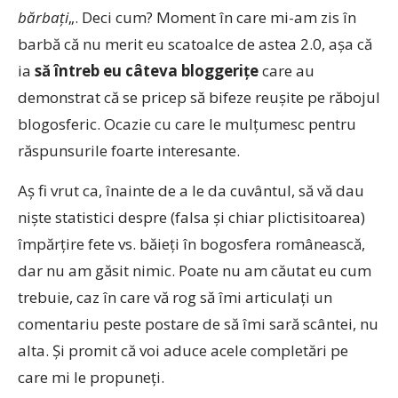
bărbaţi
„. Deci cum? Moment în care mi-am zis în
barbă că nu merit eu scatoalce de astea 2.0, aşa că
ia
să întreb eu câteva bloggeriţe
care au
demonstrat că se pricep să bifeze reuşite pe răbojul
blogosferic. Ocazie cu care le mulţumesc pentru
răspunsurile foarte interesante.
Aş fi vrut ca, înainte de a le da cuvântul, să vă dau
nişte statistici despre (falsa şi chiar plictisitoarea)
împărţire fete vs. băieţi în bogosfera românească,
dar nu am găsit nimic. Poate nu am căutat eu cum
trebuie, caz în care vă rog să îmi articulaţi un
comentariu peste postare de să îmi sară scântei, nu
alta. Şi promit că voi aduce acele completări pe
care mi le propuneţi.