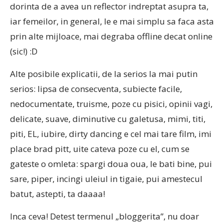
dorinta de a avea un reflector indreptat asupra ta,
iar femeilor, in general, le e mai simplu sa faca asta
prin alte mijloace, mai degraba offline decat online
(sic!) :D
Alte posibile explicatii, de la serios la mai putin
serios: lipsa de consecventa, subiecte facile,
nedocumentate, truisme, poze cu pisici, opinii vagi,
delicate, suave, diminutive cu galetusa, mimi, titi,
piti, EL, iubire, dirty dancing e cel mai tare film, imi
place brad pitt, uite cateva poze cu el, cum se
gateste o omleta: spargi doua oua, le bati bine, pui
sare, piper, incingi uleiul in tigaie, pui amestecul
batut, astepti, ta daaaa!
Inca ceva! Detest termenul „bloggerita”, nu doar