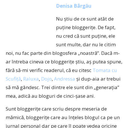
Denisa Bârgău
Nu ştiu de ce sunt atât de
puţine bloggeriţe. De fapt,
nu cred că sunt puţine, ele
sunt multe, dar nu le citim
noi, nu fac parte din blogosfera „noastră”. Dacă m-
ar întreba cineva ce bloggeriţe ştiu, aş putea spune,
fără să-mi verific readerul, că eu citesc
Tomata cu
Scufiţă
,
Raluxa
,
Dojo
,
Andressa
şi dup-aia ar trebui
să mă gândesc. Trei dintre ele sunt din „generaţia”
mea, adică au bloguri de cinci-şase ani.
Sunt bloggeriţe care scriu despre meseria de
mămică, bloggeriţe care au înţeles blogul ca pe un
jurnal personal dar pe care îl poate vedea oricine