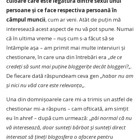
culoare care este legătura dintre sexul unui
persoane şi ce face respectiva persoană în
câmpul muncii
, cum ar veni. Atât de puţin mă
interesează acest aspect de nu vă pot spune. Numai
că în ultima vreme – nuş cum s-a făcut să se
întâmple aşa – am primit mai multe interviuri şi
chestionare, în care una din întrebări era „
de ce
credeţi să sunt mai puţine bloggeriţe decât bloggeri?
„.
De fiecare dată răspundeam ceva gen „
habar nu am
şi nici nu văd care este relevanţa
„.
Una din domnişoarele care mi-a trimis un astfel de
chestionar mi-a răspuns – cam ofticată, am simţit
eu în ahref – după cum urmează: „
păi normal că nu
vă interesează, doar sunteţi bărbat şi sunteţi direct
interesat să ţineţi blogosfera o afacere pentru