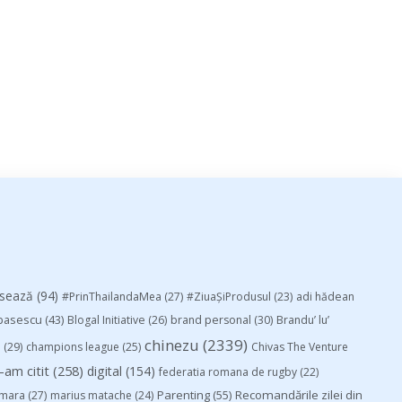
esează
(94)
#PrinThailandaMea
(27)
#ZiuaȘiProdusul
(23)
adi hădean
basescu
(43)
Blogal Initiative
(26)
brand personal
(30)
Brandu’ lu’
chinezu
(2339)
i
(29)
champions league
(25)
Chivas The Venture
-am citit
(258)
digital
(154)
federatia romana de rugby
(22)
Parenting
(55)
Recomandările zilei din
mara
(27)
marius matache
(24)