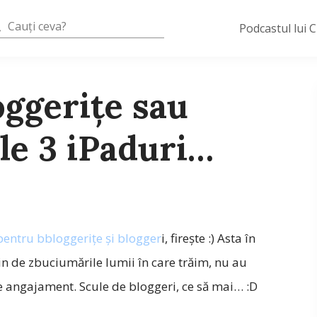
Podcastul lui 
oggerițe sau
ele 3 iPaduri…
pentru bbloggerițe și blogger
i, firește :) Asta în
țin de zbuciumările lumii în care trăim, nu au
e angajament. Scule de bloggeri, ce să mai… :D