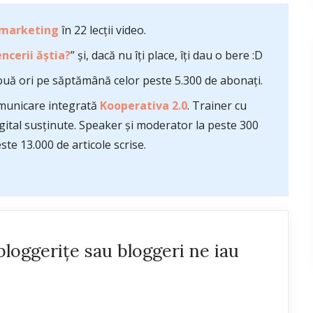
 marketing
în 22 lecții video.
ncerii ăștia?
” și, dacă nu îți place, îți dau o bere :D
uă ori pe săptămână celor peste 5.300 de abonați.
comunicare integrată
Kooperativa 2.0
. Trainer cu
ital susținute. Speaker și moderator la peste 300
te 13.000 de articole scrise.
loggerițe sau bloggeri ne iau