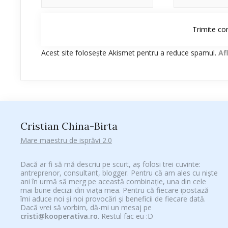
Acest site folosește Akismet pentru a reduce spamul.
Af
Cristian China-Birta
Mare maestru de isprăvi 2.0
Dacă ar fi să mă descriu pe scurt, aș folosi trei cuvinte:
antreprenor, consultant, blogger. Pentru că am ales cu niște
ani în urmă să merg pe această combinație, una din cele
mai bune decizii din viața mea. Pentru că fiecare ipostază
îmi aduce noi și noi provocări și beneficii de fiecare dată.
Dacă vrei să vorbim, dă-mi un mesaj pe
cristi@kooperativa.ro
. Restul fac eu :D