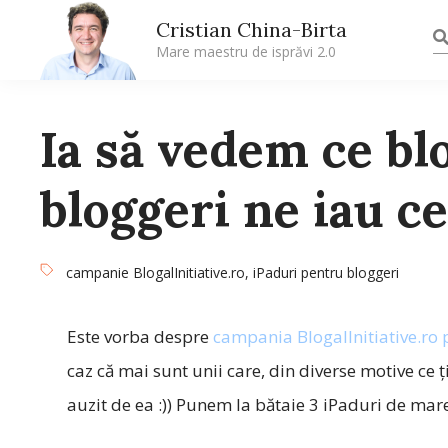
Cristian China-Birta
Mare maestru de isprăvi 2.0
Ia să vedem ce bl
bloggeri ne iau c
campanie BlogalInitiative.ro
,
iPaduri pentru bloggeri
Este vorba despre
campania BlogalInitiative.ro 
caz că mai sunt unii care, din diverse motive ce 
auzit de ea :)) Punem la bătaie 3 iPaduri de mar