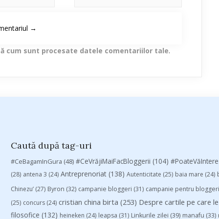
lă cum sunt procesate datele comentariilor tale
.
Caută după tag-uri
#CeVrăjiMaiFacBloggerii
(104)
#CeBagamInGura
(48)
#PoateVăInter
Antreprenoriat
(138)
(28)
antena 3
(24)
Autenticitate
(25)
baia mare
(24)
Chinezu’
(27)
Byron
(32)
campanie bloggeri
(31)
campanie pentru blogger
cristian china birta
(253)
Despre cartile pe care le
(25)
concurs
(24)
filosofice
(132)
heineken
(24)
leapsa
(31)
Linkurile zilei
(39)
manafu
(33)