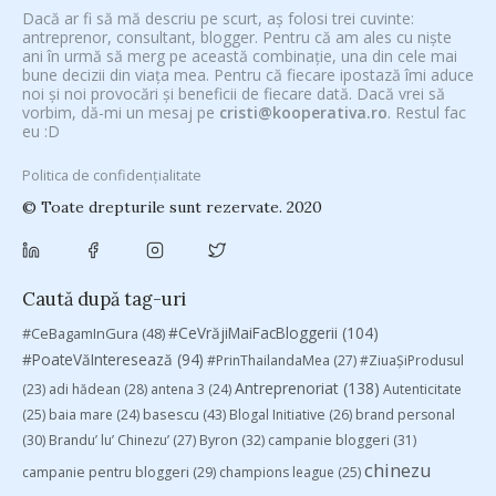
Dacă ar fi să mă descriu pe scurt, aș folosi trei cuvinte:
antreprenor, consultant, blogger. Pentru că am ales cu niște
ani în urmă să merg pe această combinație, una din cele mai
bune decizii din viața mea. Pentru că fiecare ipostază îmi aduce
noi și noi provocări și beneficii de fiecare dată. Dacă vrei să
vorbim, dă-mi un mesaj pe
cristi@kooperativa.ro
. Restul fac
eu :D
Politica de confidențialitate
© Toate drepturile sunt rezervate. 2020
Caută după tag-uri
#CeVrăjiMaiFacBloggerii
(104)
#CeBagamInGura
(48)
#PoateVăInteresează
(94)
#PrinThailandaMea
(27)
#ZiuaȘiProdusul
Antreprenoriat
(138)
(23)
adi hădean
(28)
antena 3
(24)
Autenticitate
basescu
(43)
(25)
baia mare
(24)
Blogal Initiative
(26)
brand personal
(30)
Brandu’ lu’ Chinezu’
(27)
Byron
(32)
campanie bloggeri
(31)
chinezu
campanie pentru bloggeri
(29)
champions league
(25)