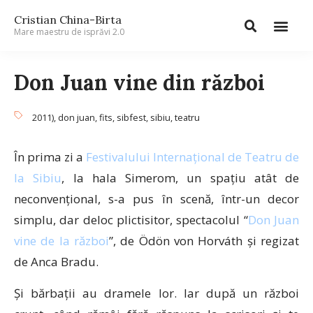
Cristian China-Birta
Mare maestru de isprăvi 2.0
Don Juan vine din război
2011)
,
don juan
,
fits
,
sibfest
,
sibiu
,
teatru
În prima zi a
Festivalului Internațional de Teatru de
la Sibiu
, la hala Simerom, un spațiu atât de
neconvențional, s-a pus în scenă, într-un decor
simplu, dar deloc plictisitor, spectacolul “
Don Juan
vine de la război
”, de Ödön von Horváth și regizat
de Anca Bradu.
Și bărbații au dramele lor. Iar după un război