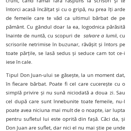
crunt, când rămâi fără răspuns la scrisori și te
întorci acasă încălțat și cu o gripă, nu prea îți arde
de femeile care te văd ca ultimul bărbat de pe
pământ. Cu gândul doar la ea, logodnica părăsită
înainte de nuntă, cu scopuri de
salvare a lumii
, cu
scrisorile netrimise în buzunar, răvășit și întors pe
toate părțile, se lasă sedus și seduce cam tot ce-i
iese în cale.
Tipul Don Juan-ului se găsește, la un moment dat,
în fiecare bărbat. Poate fi cel care cucerește cu o
simplă privire și nu sună niciodată a doua zi. Sau
cel după care sunt înnebunite toate femeile, nu-l
poate avea niciuna mai mult de o noapte, iar lupta
pentru sufletul lui este oprită din fașă. Căci da, și
Don Juan are suflet, dar nici el nu mai știe pe unde