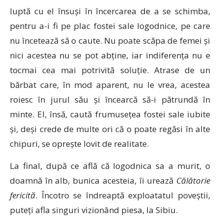
luptă cu el însuși în încercarea de a se schimba,
pentru a-i fi pe plac fostei sale logodnice, pe care
nu încetează să o caute. Nu poate scăpa de femei și
nici acestea nu se pot abține, iar indiferența nu e
tocmai cea mai potrivită soluție. Atrase de un
bărbat care, în mod aparent, nu le vrea, acestea
roiesc în jurul său și încearcă să-i pătrundă în
minte. El, însă, caută frumusețea fostei sale iubite
și, deși crede de multe ori că o poate regăsi în alte
chipuri, se oprește lovit de realitate.
La final, după ce află că logodnica sa a murit, o
doamnă în alb, bunica acesteia, îi urează
Călătorie
fericită
. Încotro se îndreaptă exploatatul poveștii,
puteți afla singuri vizionând piesa, la Sibiu.