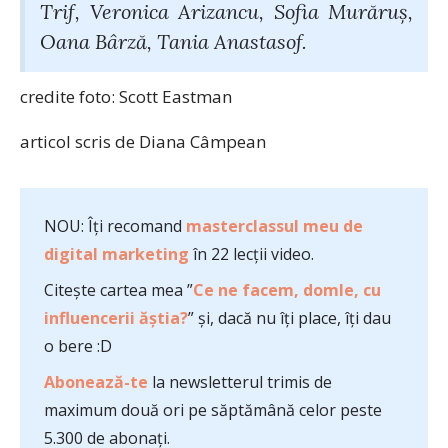
Trif, Veronica Arizancu, Sofia Murăruş,
Oana Bârză, Tania Anastasof.
credite foto: Scott Eastman
articol scris de Diana Câmpean
NOU: Îți recomand
masterclassul meu de
digital marketing
în 22 lecții video.
Citește cartea mea ”
Ce ne facem, domle, cu
influencerii ăștia?
” și, dacă nu îți place, îți dau
o bere :D
Abonează-te
la newsletterul trimis de
maximum două ori pe săptămână celor peste
5.300 de abonați.