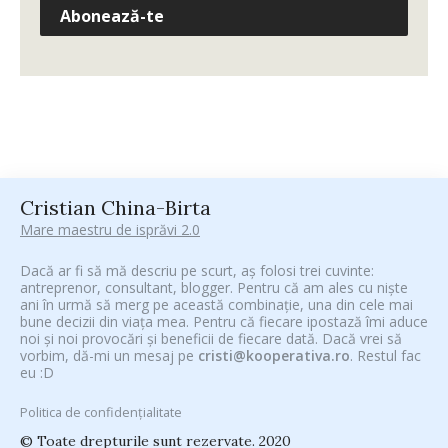
Abonează-te
Cristian China-Birta
Mare maestru de isprăvi 2.0
Dacă ar fi să mă descriu pe scurt, aș folosi trei cuvinte:
antreprenor, consultant, blogger. Pentru că am ales cu niște
ani în urmă să merg pe această combinație, una din cele mai
bune decizii din viața mea. Pentru că fiecare ipostază îmi aduce
noi și noi provocări și beneficii de fiecare dată. Dacă vrei să
vorbim, dă-mi un mesaj pe
cristi@kooperativa.ro
. Restul fac
eu :D
Politica de confidențialitate
© Toate drepturile sunt rezervate. 2020