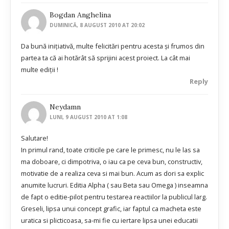
Bogdan Anghelina
DUMINICĂ, 8 AUGUST 2010 AT 20:02
Da bună inițiativă, multe felicitări pentru acesta și frumos din
partea ta că ai hotărât să sprijini acest proiect. La cât mai
multe ediții !
Reply
Neydamn
LUNI, 9 AUGUST 2010 AT 1:08
Salutare!
In primul rand, toate criticile pe care le primesc, nu le las sa
ma doboare, ci dimpotriva, o iau ca pe ceva bun, constructiv,
motivatie de a realiza ceva si mai bun. Acum as dori sa explic
anumite lucruri. Editia Alpha ( sau Beta sau Omega ) inseamna
de fapt o editie-pilot pentru testarea reactiilor la publicul larg.
Greseli, lipsa unui concept grafic, iar faptul ca macheta este
uratica si plicticoasa, sa-mi fie cu iertare lipsa unei educatii