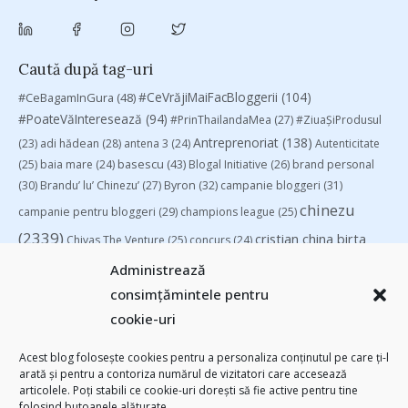
Caută după tag-uri
#CeVrăjiMaiFacBloggerii
(104)
#CeBagamInGura
(48)
#PoateVăInteresează
(94)
#PrinThailandaMea
(27)
#ZiuaȘiProdusul
Antreprenoriat
(138)
(23)
adi hădean
(28)
antena 3
(24)
Autenticitate
basescu
(43)
(25)
baia mare
(24)
Blogal Initiative
(26)
brand personal
(30)
Brandu’ lu’ Chinezu’
(27)
Byron
(32)
campanie bloggeri
(31)
chinezu
campanie pentru bloggeri
(29)
champions league
(25)
(2339)
cristian china birta
Chivas The Venture
(25)
concurs
(24)
(253)
Despre cartile pe care le-am citit
(258)
digital
(154)
Administrează
filosofice
(132)
federatia romana de rugby
(22)
heineken
(24)
leapsa
consimțămintele pentru
(31)
Linkurile zilei
(39)
manafu
(33)
mara
(27)
marius matache
(24)
cookie-uri
Parenting
(55)
Recomandările zilei din blogosferă
(76)
revista biz
Studii
(41)
romania
(45)
Samsung
(48)
rugby
(29)
sportlocal.ro
(39)
Acest blog folosește cookies pentru a personaliza conținutul pe care ți-l
arată și pentru a contoriza numărul de vizitatori care accesează
(112)
utile
(139)
TIFF
(30)
top 10
(36)
Trompeta lui Eustachio
(28)
articolele. Poți stabili ce cookie-uri dorești să fie active pentru tine
vodafone
(51)
folosind butoanele alăturate.