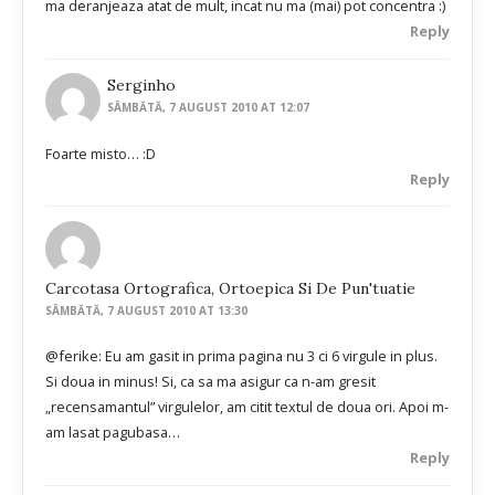
ma deranjeaza atat de mult, incat nu ma (mai) pot concentra :)
Reply
Serginho
SÂMBĂTĂ, 7 AUGUST 2010 AT 12:07
Foarte misto… :D
Reply
Carcotasa Ortografica, Ortoepica Si De Pun'tuatie
SÂMBĂTĂ, 7 AUGUST 2010 AT 13:30
@ferike: Eu am gasit in prima pagina nu 3 ci 6 virgule in plus.
Si doua in minus! Si, ca sa ma asigur ca n-am gresit
„recensamantul” virgulelor, am citit textul de doua ori. Apoi m-
am lasat pagubasa…
Reply