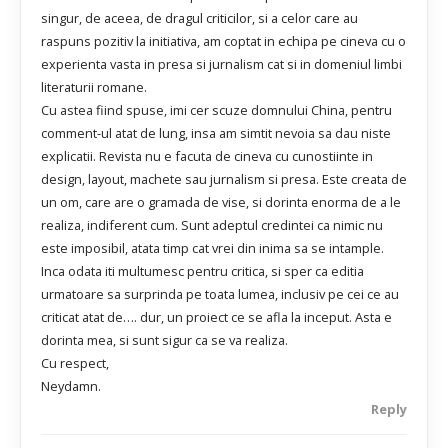
singur, de aceea, de dragul criticilor, si a celor care au
raspuns pozitiv la initiativa, am coptat in echipa pe cineva cu o
experienta vasta in presa si jurnalism cat si in domeniul limbi
literaturii romane.
Cu astea fiind spuse, imi cer scuze domnului China, pentru
comment-ul atat de lung, insa am simtit nevoia sa dau niste
explicatii. Revista nu e facuta de cineva cu cunostiinte in
design, layout, machete sau jurnalism si presa. Este creata de
un om, care are o gramada de vise, si dorinta enorma de a le
realiza, indiferent cum. Sunt adeptul credintei ca nimic nu
este imposibil, atata timp cat vrei din inima sa se intample.
Inca odata iti multumesc pentru critica, si sper ca editia
urmatoare sa surprinda pe toata lumea, inclusiv pe cei ce au
criticat atat de…. dur, un proiect ce se afla la inceput. Asta e
dorinta mea, si sunt sigur ca se va realiza.
Cu respect,
Neydamn.
Reply