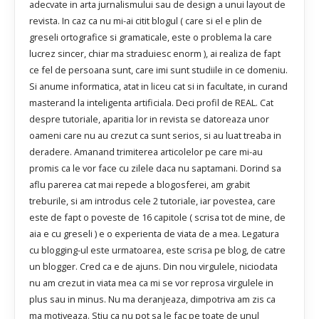
adecvate in arta jurnalismului sau de design a unui layout de
revista. In caz ca nu mi-ai citit blogul ( care si el e plin de
greseli ortografice si gramaticale, este o problema la care
lucrez sincer, chiar ma straduiesc enorm ), ai realiza de fapt
ce fel de persoana sunt, care imi sunt studiile in ce domeniu.
Si anume informatica, atat in liceu cat si in facultate, in curand
masterand la inteligenta artificiala. Deci profil de REAL. Cat
despre tutoriale, aparitia lor in revista se datoreaza unor
oameni care nu au crezut ca sunt serios, si au luat treaba in
deradere. Amanand trimiterea articolelor pe care mi-au
promis ca le vor face cu zilele daca nu saptamani. Dorind sa
aflu parerea cat mai repede a blogosferei, am grabit
treburile, si am introdus cele 2 tutoriale, iar povestea, care
este de fapt o poveste de 16 capitole ( scrisa tot de mine, de
aia e cu greseli ) e o experienta de viata de a mea. Legatura
cu blogging-ul este urmatoarea, este scrisa pe blog, de catre
un blogger. Cred ca e de ajuns. Din nou virgulele, niciodata
nu am crezut in viata mea ca mi se vor reprosa virgulele in
plus sau in minus. Nu ma deranjeaza, dimpotriva am zis ca
ma motiveaza. Stiu ca nu pot sa le fac pe toate de unul