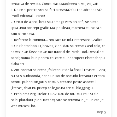
tentativa de revista. Concluzia: aaaaoleeeu si vai, vai, vai!
1. De ce si pen’ce vrei sa faci o revista? Cui i se adreseaza?
Profil editorial… canci!
2. Oricat de alpha, beta sau omega version ar fi, se simte
lipsa unui concept grafic. Mai pe sleau, macheta e uratica si
cam plicticoasa.
3. Referitor la continut… hm! Iaca un titlu interesant: Grafica
3D in Photoshop. Ei, bravos, zic si dau sa citesc! Cand colo, ce
sa vezi? Un fasssss! Un mic tutorial de Patch Tool. Destul de
banal; numai bun pentru cei care au descoperit Photoshopul
alaltaieri.
4. Am incercat sa citesc „foiletonul” de la finalul revistei… Acu’,
nu ca-s pudibonda, dar e un soi de pseudo-literatura erotica
pentru puberi singuri si tristi. Si trecand peste aspectul
„literar”, chiar nu pricep ce legatura are cu blogging-ul.
5. Problema virgulitelor: GRAV. Rau de tot. Rau, rau! Si ale
naibi pluralurii (sic si iac’asa!) care se termina in „i” – in cati „i”
vrea muschii lor.
Reply