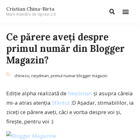
Cristian China-Birta
Mare maestru de isprăvi 2.0
Ce părere aveți despre
primul număr din Blogger
Magazin?
chinezu
,
neydman
,
primul numar blogger magazin
Ediție alpha realizată de
Neydman
și asupra căreia
mi-a atras atenția
Sfântul
:D Așadar, stimabililor, ia
ziceți ce părere aveți, căci e vorba despre voi și,
firește, pentru voi :)