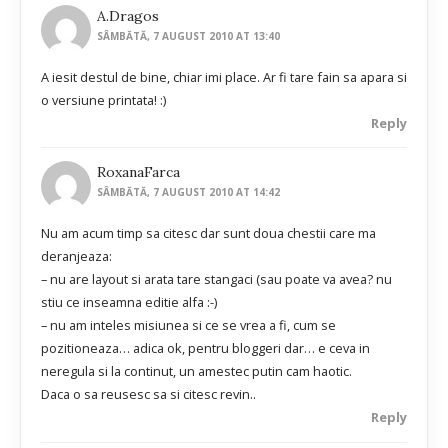
A.Dragos
SÂMBĂTĂ, 7 AUGUST 2010 AT 13:40
A iesit destul de bine, chiar imi place. Ar fi tare fain sa apara si
o versiune printata! :)
Reply
RoxanaFarca
SÂMBĂTĂ, 7 AUGUST 2010 AT 14:42
Nu am acum timp sa citesc dar sunt doua chestii care ma
deranjeaza:
– nu are layout si arata tare stangaci (sau poate va avea? nu
stiu ce inseamna editie alfa :-)
– nu am inteles misiunea si ce se vrea a fi, cum se
pozitioneaza… adica ok, pentru bloggeri dar… e ceva in
neregula si la continut, un amestec putin cam haotic.
Daca o sa reusesc sa si citesc revin..
Reply