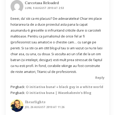
Carcotasa Reloaded
LUNI, 9 AUGUST 2010 AT 2:53
Eeeei, da’ stii ca-mi placusi? De-adevaratelea! Chiar imi place
hotararea ta de a duce proiectul asta pana la capat
asumandu-ti greselile si infruntand criticile dure si carcoteli
malitioase. Pentru ca jurnalismul de orice fel ar fi
(profesionist sau amator) e o chestie cam… cu sange pe
pereti. Si sa stii ca am citit blog-ul tau si am vazut ca nu te lasi
chiar asa, cu una, cu doua. Si asculta aci un sfat de la un om
batran (si intelept, desigur): esti mult prea stressat de faptul
ca nu esti profi. In fond, corabiile vikinge au fost construite
de niste amatori, Titanic-ul de profesionisti.
Reply
Pingback:
O initiativa buna! « black guy in a white world
Pingback:
O initiativa buna | Wasekakevin's Blog
Ihearlights
JOI, 26 AUGUST 2010 AT 11:26