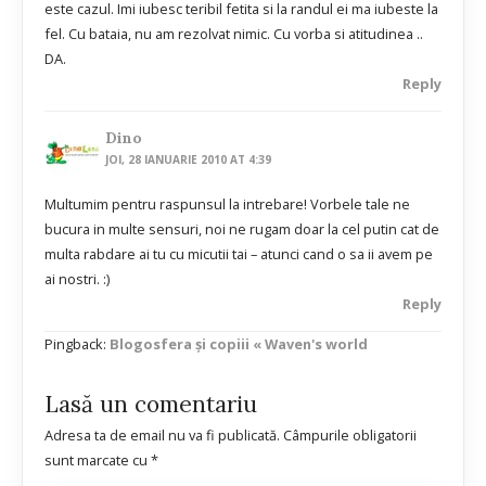
este cazul. Imi iubesc teribil fetita si la randul ei ma iubeste la
fel. Cu bataia, nu am rezolvat nimic. Cu vorba si atitudinea ..
DA.
Reply
Dino
JOI, 28 IANUARIE 2010 AT 4:39
Multumim pentru raspunsul la intrebare! Vorbele tale ne
bucura in multe sensuri, noi ne rugam doar la cel putin cat de
multa rabdare ai tu cu micutii tai – atunci cand o sa ii avem pe
ai nostri. :)
Reply
Pingback:
Blogosfera și copiii « Waven's world
Lasă un comentariu
Adresa ta de email nu va fi publicată.
Câmpurile obligatorii
sunt marcate cu
*