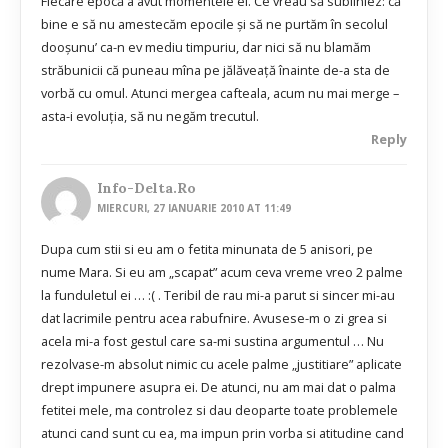
Fiecare epocă a avut momentele ei. Ce vreau să subliniez: că
bine e să nu amestecăm epocile şi să ne purtăm în secolul
dooşunu’ ca-n ev mediu timpuriu, dar nici să nu blamăm
străbunicii că puneau mîna pe jălăveaţă înainte de-a sta de
vorbă cu omul. Atunci mergea cafteala, acum nu mai merge –
asta-i evoluţia, să nu negăm trecutul.
Reply
Info-Delta.ro
MIERCURI, 27 IANUARIE 2010 AT 11:49
Dupa cum stii si eu am o fetita minunata de 5 anisori, pe
nume Mara. Si eu am „scapat” acum ceva vreme vreo 2 palme
la funduletul ei … :( . Teribil de rau mi-a parut si sincer mi-au
dat lacrimile pentru acea rabufnire. Avusese-m o zi grea si
acela mi-a fost gestul care sa-mi sustina argumentul … Nu
rezolvase-m absolut nimic cu acele palme „justitiare” aplicate
drept impunere asupra ei. De atunci, nu am mai dat o palma
fetitei mele, ma controlez si dau deoparte toate problemele
atunci cand sunt cu ea, ma impun prin vorba si atitudine cand