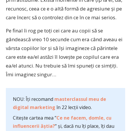
recunosc, ceea ce e o altă formă de agresiune şi pe
care încerc să o controlez din ce în ce mai serios.
Pe final îi rog pe toţi cei care au copii să se
gândească vreo 10 secunde cum era când aveau ei
vârsta copiilor lor şi să îşi imagineze că părintele
care este ea/el astăzi îl loveşte pe copilul care era
ea/el atunci. Nu trebuie să îmi spuneţi ce simţiţi.
Îmi imaginez singur…
NOU: Îți recomand
masterclassul meu de
digital marketing
în 22 lecții video.
Citește cartea mea ”
Ce ne facem, domle, cu
influencerii ăștia?
” și, dacă nu îți place, îți dau