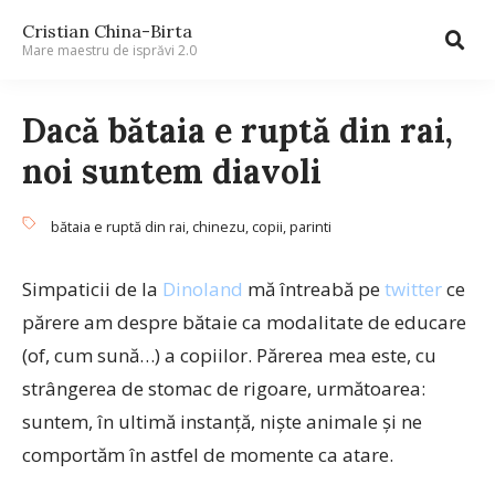
Cristian China-Birta
Mare maestru de isprăvi 2.0
Dacă bătaia e ruptă din rai,
noi suntem diavoli
bătaia e ruptă din rai
,
chinezu
,
copii
,
parinti
Simpaticii de la
Dinoland
mă întreabă pe
twitter
ce
părere am despre bătaie ca modalitate de educare
(of, cum sună…) a copiilor. Părerea mea este, cu
strângerea de stomac de rigoare, următoarea:
suntem, în ultimă instanţă, nişte animale şi ne
comportăm în astfel de momente ca atare.