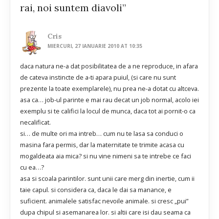
rai, noi suntem diavoli”
Cris
MIERCURI, 27 IANUARIE 2010 AT 10:35
daca natura ne-a dat posibilitatea de a ne reproduce, in afara
de cateva instincte de a-ti apara puiul, (si care nu sunt
prezente la toate exemplarele), nu prea ne-a dotat cu altceva.
asa ca… job-ul parinte e mai rau decat un job normal, acolo iei
exemplu si te califici la locul de munca, daca tot ai pornit-o ca
necalificat.
si… de multe ori ma intreb… cum nu te lasa sa conduci o
masina fara permis, dar la maternitate te trimite acasa cu
mogaldeata aia mica? si nu vine nimeni sa te intrebe ce faci
cu ea…?
asa si scoala parintilor. sunt unii care merg din inertie, cum ii
taie capul. si considera ca, daca le dai sa manance, e
suficient. animalele satisfac nevoile animale. si cresc „pui”
dupa chipul si asemanarea lor. si altii care isi dau seama ca