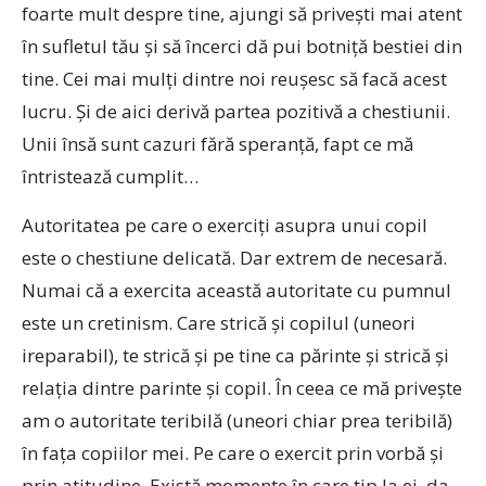
foarte mult despre tine, ajungi să priveşti mai atent
în sufletul tău şi să încerci dă pui botniţă bestiei din
tine. Cei mai mulţi dintre noi reuşesc să facă acest
lucru. Şi de aici derivă partea pozitivă a chestiunii.
Unii însă sunt cazuri fără speranţă, fapt ce mă
întristează cumplit…
Autoritatea pe care o exerciţi asupra unui copil
este o chestiune delicată. Dar extrem de necesară.
Numai că a exercita această autoritate cu pumnul
este un cretinism. Care strică şi copilul (uneori
ireparabil), te strică şi pe tine ca părinte şi strică şi
relaţia dintre parinte şi copil. În ceea ce mă priveşte
am o autoritate teribilă (uneori chiar prea teribilă)
în faţa copiilor mei. Pe care o exercit prin vorbă şi
prin atitudine. Există momente în care ţip la ei, da,