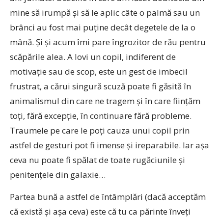
mine să irumpă şi să le aplic câte o palmă sau un
brânci au fost mai puţine decât degetele de la o
mână. Şi şi acum îmi pare îngrozitor de rău pentru
scăpările alea. A lovi un copil, indiferent de
motivaţie sau de scop, este un gest de imbecil
frustrat, a cărui singură scuză poate fi găsită în
animalismul din care ne tragem şi în care fiinţăm
toţi, fără excepţie, în continuare fără probleme.
Traumele pe care le poţi cauza unui copil prin
astfel de gesturi pot fi imense şi ireparabile. Iar aşa
ceva nu poate fi spălat de toate rugăciunile şi
penitenţele din galaxie…
Partea bună a astfel de întâmplări (dacă acceptăm
că există şi aşa ceva) este că tu ca părinte înveţi