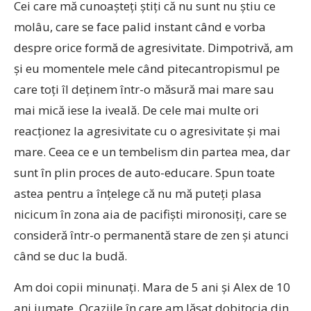
Cei care mă cunoaşteţi ştiţi că nu sunt nu ştiu ce
molâu, care se face palid instant când e vorba
despre orice formă de agresivitate. Dimpotrivă, am
şi eu momentele mele când pitecantropismul pe
care toţi îl deţinem într-o măsură mai mare sau
mai mică iese la iveală. De cele mai multe ori
reacţionez la agresivitate cu o agresivitate şi mai
mare. Ceea ce e un tembelism din partea mea, dar
sunt în plin proces de auto-educare. Spun toate
astea pentru a înţelege că nu mă puteţi plasa
nicicum în zona aia de pacifişti mironosiţi, care se
consideră într-o permanentă stare de zen şi atunci
când se duc la budă.
Am doi copii minunaţi. Mara de 5 ani şi Alex de 10
ani jumate. Ocaziile în care am lăsat dobitocia din