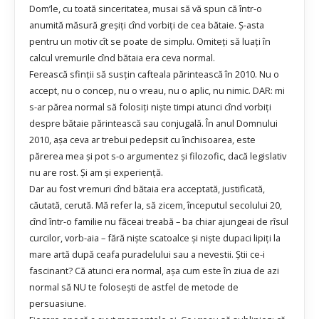
Dom’le, cu toată sinceritatea, musai să vă spun că într-o
anumită măsură greşiţi cînd vorbiţi de cea bătaie. Ş-asta
pentru un motiv cît se poate de simplu. Omiteţi să luaţi în
calcul vremurile cînd bătaia era ceva normal.
Ferească sfinţii să susţin cafteala părintească în 2010. Nu o
accept, nu o concep, nu o vreau, nu o aplic, nu nimic. DAR: mi
s-ar părea normal să folosiţi nişte timpi atunci cînd vorbiţi
despre bătaie părintească sau conjugală. În anul Domnului
2010, aşa ceva ar trebui pedepsit cu închisoarea, este
părerea mea şi pot s-o argumentez şi filozofic, dacă legislativ
nu are rost. Şi am şi experienţă.
Dar au fost vremuri cînd bătaia era acceptată, justificată,
căutată, cerută. Mă refer la, să zicem, începutul secolului 20,
cînd într-o familie nu făceai treabă – ba chiar ajungeai de rîsul
curcilor, vorb-aia – fără nişte scatoalce şi nişte dupaci lipiţi la
mare artă după ceafa puradelului sau a nevestii. Ştii ce-i
fascinant? Că atunci era normal, aşa cum este în ziua de azi
normal să NU te foloseşti de astfel de metode de
persuasiune.