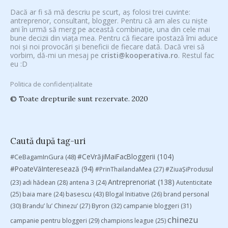
Dacă ar fi să mă descriu pe scurt, aș folosi trei cuvinte:
antreprenor, consultant, blogger. Pentru că am ales cu niște
ani în urmă să merg pe această combinație, una din cele mai
bune decizii din viața mea. Pentru că fiecare ipostază îmi aduce
noi și noi provocări și beneficii de fiecare dată. Dacă vrei să
vorbim, dă-mi un mesaj pe
cristi@kooperativa.ro
. Restul fac
eu :D
Politica de confidențialitate
© Toate drepturile sunt rezervate. 2020
Caută după tag-uri
#CeVrăjiMaiFacBloggerii
(104)
#CeBagamInGura
(48)
#PoateVăInteresează
(94)
#PrinThailandaMea
(27)
#ZiuaȘiProdusul
Antreprenoriat
(138)
(23)
adi hădean
(28)
antena 3
(24)
Autenticitate
basescu
(43)
(25)
baia mare
(24)
Blogal Initiative
(26)
brand personal
(30)
Brandu’ lu’ Chinezu’
(27)
Byron
(32)
campanie bloggeri
(31)
chinezu
campanie pentru bloggeri
(29)
champions league
(25)