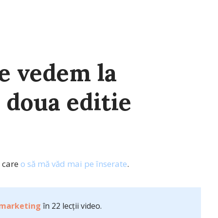
e vedem la
 doua editie
u care
o să mă văd mai pe înserate
.
 marketing
în 22 lecții video.