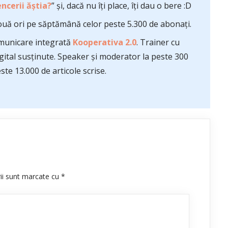
ncerii ăștia?
” și, dacă nu îți place, îți dau o bere :D
uă ori pe săptămână celor peste 5.300 de abonați.
comunicare integrată
Kooperativa 2.0
. Trainer cu
ital susținute. Speaker și moderator la peste 300
te 13.000 de articole scrise.
rii sunt marcate cu
*