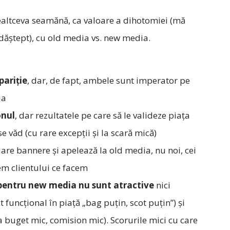
cealtceva seamănă, ca valoare a dihotomiei (mă
dăştept), cu old media vs. new media.
pariţie
, dar, de fapt, ambele sunt imperator pe
ia
onul
, dar rezultatele pe care să le valideze piaţa
 văd (cu rare excepţii şi la scară mică)
are bannere şi apelează la old media, nu noi, cei
em clientului ce facem
pentru new media nu sunt atractive
nici
t funcţional în piaţă „bag puţin, scot puţin”) şi
„la buget mic, comision mic). Scorurile mici cu care