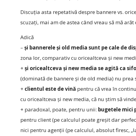
Discuţia asta repetativă despre bannere vs. ori
scuzaţi, mai am de astea când vreau să mă arăt 
Adică
–
şi bannerele şi old media sunt pe cale de dis
zona lor, comparativ cu oricealtceva şi new med
+
şi oricealtceva şi new media se agită ca sif
(dominată de bannere şi de old media) nu prea se
+
clientul este de vină
pentru că vrea în continu
cu oricealtceva şi new media, că nu ştim să vind
+ paradoxal, poate, pentru unii:
bugetele mici 
pentru client (pe calculul poate greşit dar perfec
nici pentru agenţii (pe calculul, absolut firesc, 