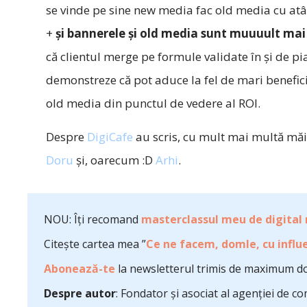
se vinde pe sine new media fac old media cu atât
+
şi bannerele şi old media sunt muuuult mai
că clientul merge pe formule validate în şi de pi
demonstreze că pot aduce la fel de mari beneficii
old media din punctul de vedere al ROI.
Despre
DigiCafe
au scris, cu mult mai multă mă
Doru
şi, oarecum :D
Arhi
.
NOU: Îți recomand
masterclassul meu de digital
Citește cartea mea ”
Ce ne facem, domle, cu influe
Abonează-te
la newsletterul trimis de maximum do
Despre autor
: Fondator și asociat al agenției de 