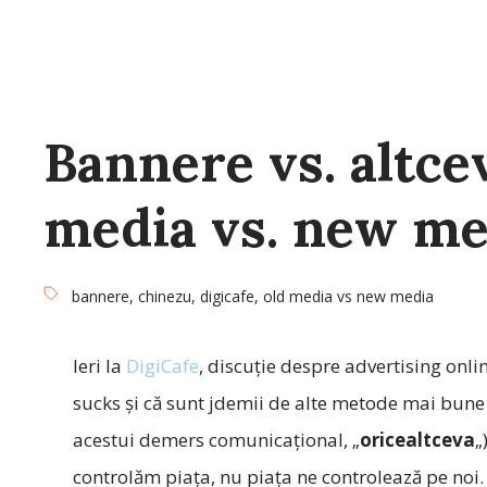
Bannere vs. altcev
media vs. new me
bannere
,
chinezu
,
digicafe
,
old media vs new media
Ieri la
DigiCafe
, discuţie despre advertising onli
sucks şi că sunt jdemii de alte metode mai bun
acestui demers comunicaţional, „
oricealtceva
„
controlăm piaţa, nu piaţa ne controlează pe noi.