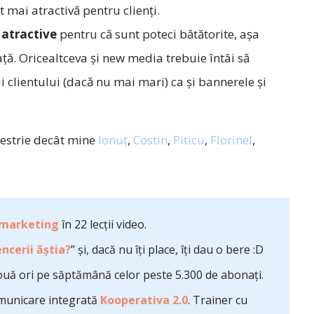
 mai atractivă pentru clienţi.
 atractive
pentru că sunt poteci bătătorite, aşa
aţă. Oricealtceva şi new media trebuie întâi să
 clientului (dacă nu mai mari) ca şi bannerele şi
iestrie decât mine
Ionuţ
,
Costin
,
Piticu
,
Florinel
,
 marketing
în 22 lecții video.
ncerii ăștia?
” și, dacă nu îți place, îți dau o bere :D
uă ori pe săptămână celor peste 5.300 de abonați.
comunicare integrată
Kooperativa 2.0
. Trainer cu