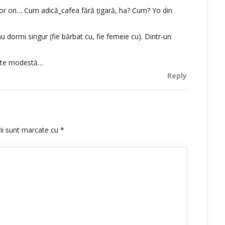
, or ori… Cum adică_cafea fără țigară, ha? Cum? Yo din
dormi singur (fie bărbat cu, fie femeie cu). Dintr-un
 este modestă…
Reply
rii sunt marcate cu
*