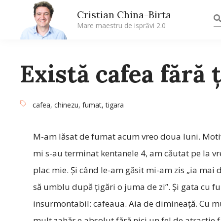
Cristian China-Birta
Mare maestru de isprăvi 2.0
Există cafea fără 
cafea
,
chinezu
,
fumat
,
tigara
M-am lăsat de fumat acum vreo doua luni. Motivul
mi s-au terminat kentanele 4, am căutat pe la vr
plac mie. Şi când le-am găsit mi-am zis „ia mai 
să umblu după ţigări o juma de zi”. Şi gata cu
insurmontabil: cafeaua. Aia de dimineaţă. Cu mu
mult zahăr e absolut fără nici un fel de atracţie 