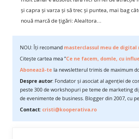
şi capra şi varza şi să trec şi puntea, mai bag câ
nouă marcă de ţigări: Alealtora…
NOU: Îți recomand
masterclassul meu de digital
Citește cartea mea ”
Ce ne facem, domle, cu influe
Abonează-te
la newsletterul trimis de maximum do
Despre autor
: Fondator și asociat al agenției de 
peste 300 de workshopuri pe teme de marketing dig
de evenimente de business. Blogger din 2007, cu pes
Contact
:
cristi@kooperativa.ro