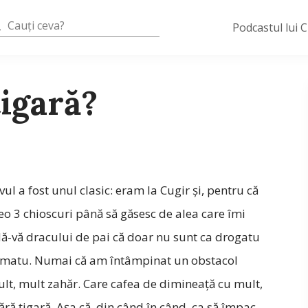
Podcastul lui 
ţigară?
 a fost unul clasic: eram la Cugir şi, pentru că
eo 3 chioscuri până să găsesc de alea care îmi
dă-vă dracului de pai că doar nu sunt ca drogatu
 fumatu. Numai că am întâmpinat un obstacol
lt, mult zahăr. Care cafea de dimineaţă cu mult,
fără ţigară. Aşa că, din când în când, ca să împac