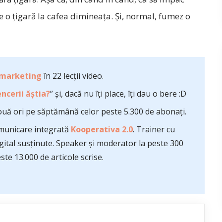
te o ţigară la cafea dimineaţa. Şi, normal, fumez o
 marketing
în 22 lecții video.
ncerii ăștia?
” și, dacă nu îți place, îți dau o bere :D
uă ori pe săptămână celor peste 5.300 de abonați.
comunicare integrată
Kooperativa 2.0
. Trainer cu
ital susținute. Speaker și moderator la peste 300
te 13.000 de articole scrise.