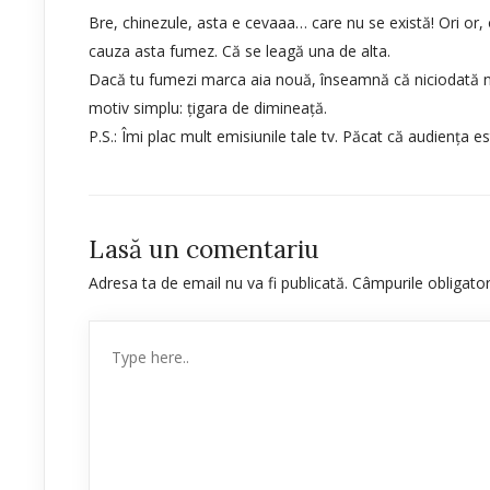
Bre, chinezule, asta e cevaaa… care nu se există! Ori or
cauza asta fumez. Că se leagă una de alta.
Dacă tu fumezi marca aia nouă, înseamnă că niciodată nu 
motiv simplu: țigara de dimineață.
P.S.: Îmi plac mult emisiunile tale tv. Păcat că audiența
Lasă un comentariu
Adresa ta de email nu va fi publicată.
Câmpurile obligato