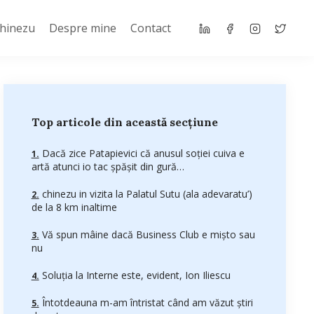
Chinezu
Despre mine
Contact
Top articole din această secțiune
Dacă zice Patapievici că anusul soţiei cuiva e
artă atunci io tac şpăşit din gură…
chinezu in vizita la Palatul Sutu (ala adevaratu’)
de la 8 km inaltime
Vă spun mâine dacă Business Club e mişto sau
nu
Soluţia la Interne este, evident, Ion Iliescu
Întotdeauna m-am întristat când am văzut ştiri