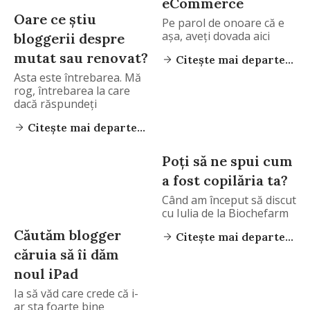
eCommerce
Oare ce știu
Pe parol de onoare că e
așa, aveți dovada aici
bloggerii despre
mutat sau renovat?
Citește mai departe...
Asta este întrebarea. Mă
rog, întrebarea la care
dacă răspundeți
Citește mai departe...
Poți să ne spui cum
a fost copilăria ta?
Când am început să discut
cu Iulia de la Biochefarm
Căutăm blogger
Citește mai departe...
căruia să îi dăm
noul iPad
Ia să văd care crede că i-
ar sta foarte bine