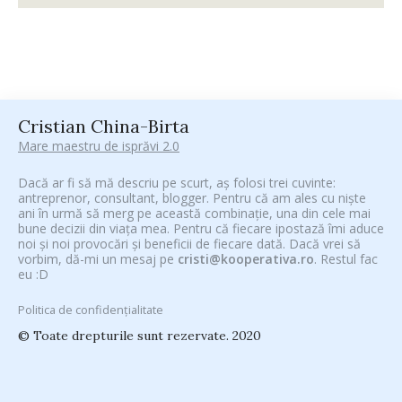
Cristian China-Birta
Mare maestru de isprăvi 2.0
Dacă ar fi să mă descriu pe scurt, aș folosi trei cuvinte:
antreprenor, consultant, blogger. Pentru că am ales cu niște
ani în urmă să merg pe această combinație, una din cele mai
bune decizii din viața mea. Pentru că fiecare ipostază îmi aduce
noi și noi provocări și beneficii de fiecare dată. Dacă vrei să
vorbim, dă-mi un mesaj pe
cristi@kooperativa.ro
. Restul fac
eu :D
Politica de confidențialitate
© Toate drepturile sunt rezervate. 2020