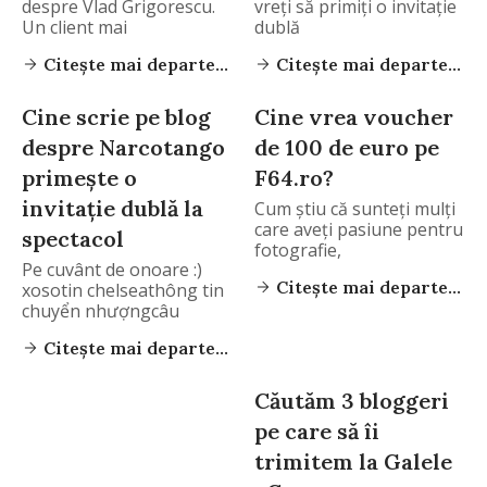
despre Vlad Grigorescu.
vreți să primiți o invitație
Un client mai
dublă
Citește mai departe...
Citește mai departe...
Cine scrie pe blog
Cine vrea voucher
despre Narcotango
de 100 de euro pe
primește o
F64.ro?
invitație dublă la
Cum știu că sunteți mulți
care aveți pasiune pentru
spectacol
fotografie,
Pe cuvânt de onoare :)
Citește mai departe...
xosotin chelseathông tin
chuyển nhượngcâu
Citește mai departe...
Căutăm 3 bloggeri
pe care să îi
trimitem la Galele