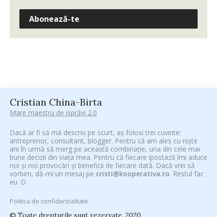
Abonează-te
Cristian China-Birta
Mare maestru de isprăvi 2.0
Dacă ar fi să mă descriu pe scurt, aș folosi trei cuvinte:
antreprenor, consultant, blogger. Pentru că am ales cu niște
ani în urmă să merg pe această combinație, una din cele mai
bune decizii din viața mea. Pentru că fiecare ipostază îmi aduce
noi și noi provocări și beneficii de fiecare dată. Dacă vrei să
vorbim, dă-mi un mesaj pe
cristi@kooperativa.ro
. Restul fac
eu :D
Politica de confidențialitate
© Toate drepturile sunt rezervate. 2020