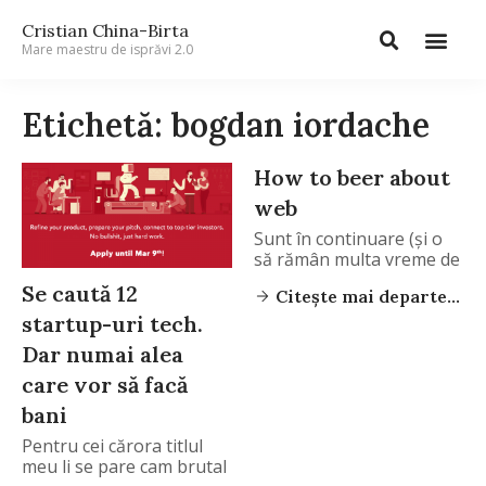
Cristian China-Birta
Mare maestru de isprăvi 2.0
Etichetă: bogdan iordache
How to beer about
web
Sunt în continuare (și o
să rămân multa vreme de
Se caută 12
Citește mai departe...
startup-uri tech.
Dar numai alea
care vor să facă
bani
Pentru cei cărora titlul
meu li se pare cam brutal